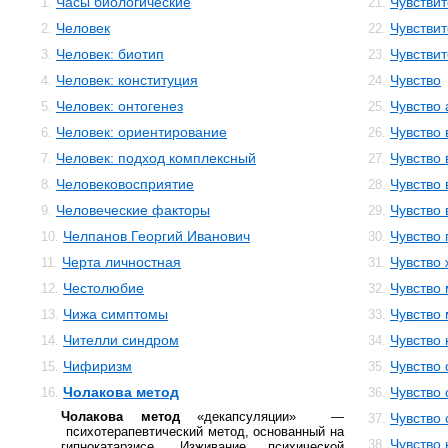
Часы биологические
Чувстви
1.
21.
Человек
Чувстви
2.
22.
Человек: биотип
Чувствит
3.
23.
Человек: конституция
Чувство
4.
24.
Человек: онтогенез
Чувство 
5.
25.
Человек: ориентирование
Чувство
6.
26.
Человек: подход комплексный
Чувство
7.
27.
Человековосприятие
Чувство
8.
28.
Человеческие факторы
Чувство
9.
29.
Челпанов Георгий Иванович
Чувство 
10.
30.
Черта личностная
Чувство
11.
31.
Честолюбие
Чувство
12.
32.
Чижа симптомы
Чувство
13.
33.
Чителли синдром
Чувство
14.
34.
Чифиризм
Чувство
15.
35.
Чолакова метод
Чувство
16.
36.
Чолакова метод
«декапсуляции» —
Чувство 
37.
психотерапевтический метод, основанный на
Чувство
38.
гипнокатарзисе. Изживание психической