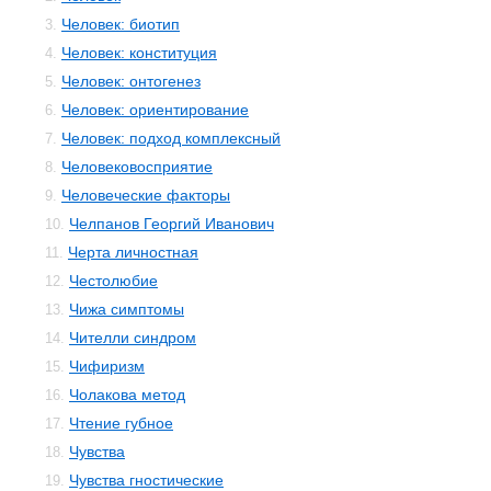
Человек: биотип
3.
Человек: конституция
4.
Человек: онтогенез
5.
Человек: ориентирование
6.
Человек: подход комплексный
7.
Человековосприятие
8.
Человеческие факторы
9.
Челпанов Георгий Иванович
10.
Черта личностная
11.
Честолюбие
12.
Чижа симптомы
13.
Чителли синдром
14.
Чифиризм
15.
Чолакова метод
16.
Чтение губное
17.
Чувства
18.
Чувства гностические
19.