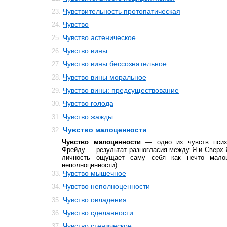
Чувствительность протопатическая
23.
Чувство
24.
Чувство астеническое
25.
Чувство вины
26.
Чувство вины бессознательное
27.
Чувство вины моральное
28.
Чувство вины: предсуществование
29.
Чувство голода
30.
Чувство жажды
31.
Чувство малоценности
32.
Чувство малоценности
— одно из чувств психи
Фрейду — результат разногласия между Я и Сверх-Я
личность ощущает саму себя как нечто малоц
неполноценности).
Чувство мышечное
33.
Чувство неполноценности
34.
Чувство овладения
35.
Чувство сделанности
36.
Чувство стеническое
37.