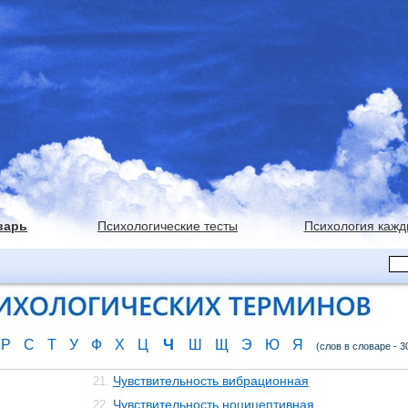
варь
Психологические тесты
Психология кажд
Ч
Р
С
Т
У
Ф
Х
Ц
Ш
Щ
Э
Ю
Я
(слов в словаре - 3
Чувствительность вибрационная
21.
Чувствительность ноцицептивная
22.