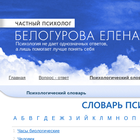
Психология не дает однозначных ответов,
а лишь помогает лучше понять себя
Главная
Вопрос - ответ
Психологический сло
Психологический словарь
А
Б
В
Г
Д
Е
Ж
З
И
Й
К
Л
М
Н
О
П
Часы биологические
1.
Человек
2.