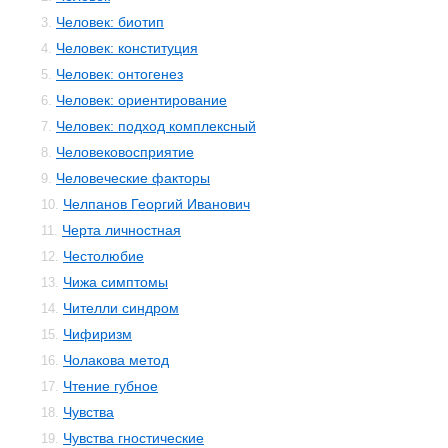
Человек: биотип
3.
Человек: конституция
4.
Человек: онтогенез
5.
Человек: ориентирование
6.
Человек: подход комплексный
7.
Человековосприятие
8.
Человеческие факторы
9.
Челпанов Георгий Иванович
10.
Черта личностная
11.
Честолюбие
12.
Чижа симптомы
13.
Чителли синдром
14.
Чифиризм
15.
Чолакова метод
16.
Чтение губное
17.
Чувства
18.
Чувства гностические
19.