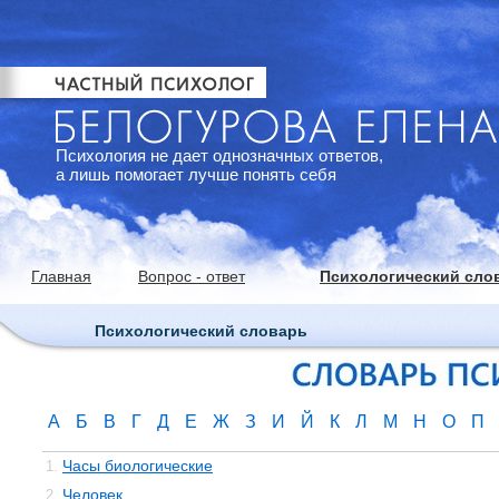
Психология не дает однозначных ответов,
а лишь помогает лучше понять себя
Главная
Вопрос - ответ
Психологический сло
Психологический словарь
А
Б
В
Г
Д
Е
Ж
З
И
Й
К
Л
М
Н
О
П
Часы биологические
1.
Человек
2.