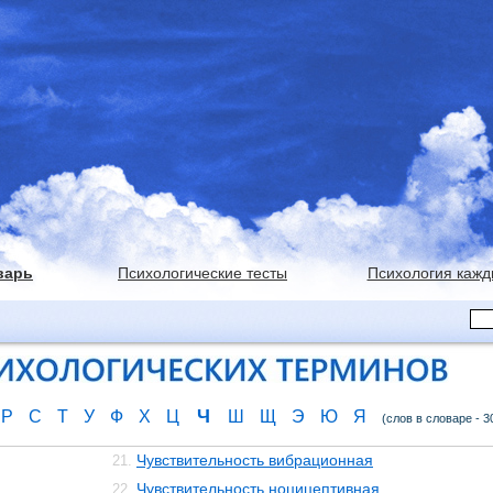
варь
Психологические тесты
Психология кажд
Ч
Р
С
Т
У
Ф
Х
Ц
Ш
Щ
Э
Ю
Я
(слов в словаре - 3
Чувствительность вибрационная
21.
Чувствительность ноцицептивная
22.