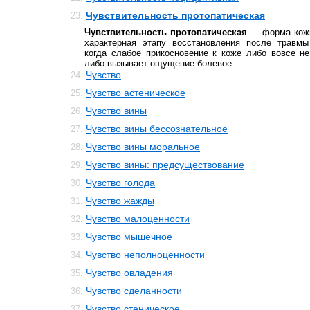
Чувствительность протопатическая
23.
Чувствительность протопатическая
— форма кожн
характерная этапу восстановления после травмы
когда слабое прикосновение к коже либо вовсе н
либо вызывает ощущение болевое.
Чувство
24.
Чувство астеническое
25.
Чувство вины
26.
Чувство вины бессознательное
27.
Чувство вины моральное
28.
Чувство вины: предсуществование
29.
Чувство голода
30.
Чувство жажды
31.
Чувство малоценности
32.
Чувство мышечное
33.
Чувство неполноценности
34.
Чувство овладения
35.
Чувство сделанности
36.
Чувство стеническое
37.