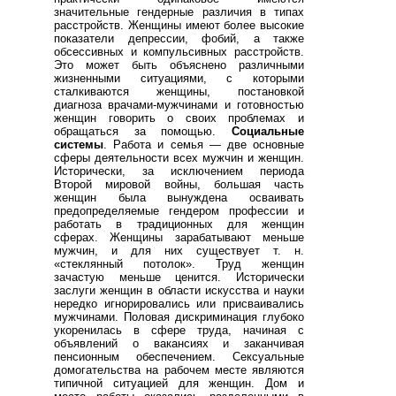
значительные гендерные различия в типах
расстройств. Женщины имеют более высокие
показатели депрессии, фобий, а также
обсессивных и компульсивных расстройств.
Это может быть объяснено различными
жизненными ситуациями, с которыми
сталкиваются женщины, постановкой
диагноза врачами-мужчинами и готовностью
женщин говорить о своих проблемах и
обращаться за помощью.
Социальные
системы
. Работа и семья — две основные
сферы деятельности всех мужчин и женщин.
Исторически, за исключением периода
Второй мировой войны, большая часть
женщин была вынуждена осваивать
предопределяемые гендером профессии и
работать в традиционных для женщин
сферах. Женщины зарабатывают меньше
мужчин, и для них существует т. н.
«стеклянный потолок». Труд женщин
зачастую меньше ценится. Исторически
заслуги женщин в области искусства и науки
нередко игнорировались или присваивались
мужчинами. Половая дискриминация глубоко
укоренилась в сфере труда, начиная с
объявлений о вакансиях и заканчивая
пенсионным обеспечением. Сексуальные
домогательства на рабочем месте являются
типичной ситуацией для женщин. Дом и