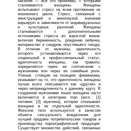
насилия — все это проблемы, с которыми
сталкиваются женщины. Женщины
испытывают стресс на всем протяжении их
жизненного цикла. Стресс, связанный с
менструацией и менопаузой, значение
варьирует в зависимости от индивидуальных
и культурных различий. Женщины
сталкиваются с дополнительными
источниками стресса во взрослой жизни,
включая беременность, рождение ребенка,
материнство и синдром опустевшего гнезда.
В отличие от мужчины, идентичность
которого устанавливается через его
социальный и профессиональный статус,
идентичность женщины, как правило,
определяется через ее соотнесение с
мужчинами или через ее семейные роли.
Ученые, стоящие на позициях феминизма,
указывают на то, что идентичность женщины
лучше всего описывается как «другая» и
через непринадлежность к данному кругу. В
созданном мужчинами языке женщина часто
включается в категорию man (англ.: [1]
человек; [2] мужчина), которая отказывает
женщине в ее отдельной идентичности.
Женское тело используется в качестве
объекта сексуального вожделения для
лучшей продажи потребительских товаров и
производства порнографической продукции.
Существует множество действий, связанных