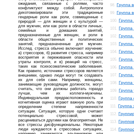
ожидания, связанные с ролями, часто
Группа 
98.
конфликтуют между собой. Антропологи
дихотомизировали эти традиционные
Группа в
99.
гендерные роли как роли, совмещенные с
Группа
100.
природой — для женщин и с культурой —
для мужчин, или как роли в области личных,
Группа
101.
семейных и домашних занятий,
предназначенные для женщин, и роли в
Группа
102.
области общественных и политических
Группа
занятий, предназначенные для мужчин.
103.
Исслед. стресса обычно включают изучение:
Группа
104.
а) стрессоров, б) развития стресса, например
восприятия и переживания опасности или
Группа
105.
утраты контроля, и в) реакций на стресс,
таких как психосоматические заболевания.
Группа
106.
Как правило, источники стрессоров является
Группа
107.
внешними, однако люди могут тж создавать
их для себя сами. Например, женщины,
Группа
108.
занимающие руководящие должности, могут
считать, что они должны работать гораздо
Группа
109.
лучше, чем их коллеги-мужчины.
Индивидуальная предрасположенность и
Группа
110.
когнитивная оценка играют важную роль при
Группа 
111.
определении степени напряженности
ситуации. Ситуация, которую одни считают
Группи
112.
потенциально стрессовой, может
расцениваться другими как благоприятная. Не
Группо
113.
все стрессы дисфункциональны. Некоторые
люди нуждаются в стрессовых ситуациях,
Группо
114.
например занимаются альпинизмом или