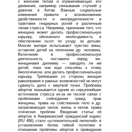
с женским телом и ограничивающих его
движения, например связывание ступней у
девочек в Китае. Важные социальные
изменения привели к возникновению
двойственности и неопределенности в
трактовке гендерных ролей и различным
типам стресса. Например, признание того, что
женщина может делать профессиональную
карьеру, обозначило необходимость в
обеспечении льгот по уходу за детьми.
Многие матери испытывают чувство вины,
оставляя детей на попечении др. человека.
Включение в профессиональную
деятельность поставило перед мн.
женщинами дилемму — заводить ли им
детей, пока они еще способны к этому
биологически, или делать профессиональную
карьеру. Требования со стороны женщин
равноправия и равных возможностей не могут
сдвинуть дело с мертвой точки. Проблема
абортов оказывается одним из серьезнейших
источников стресса из-за ее тесной связи с
проблемами соблюдения гражд. прав
женщины, права на собственное тело и др.
затрагивающих челов. жизнь и челов. права
этических проблем. Введение статьи об
абортах в Американский гражданский кодекс
(RU 486) стало «успокоительной пилюлей» в
установлении более гибкой политики в
отношении проблемы абортов и приведении