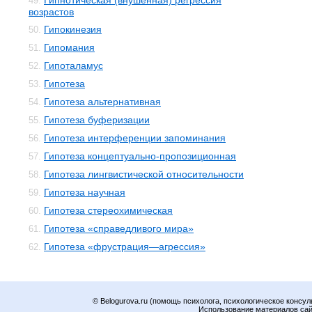
Гипнотическая (внушенная) регрессия
49.
возрастов
Гипокинезия
50.
Гипомания
51.
Гипоталамус
52.
Гипотеза
53.
Гипотеза альтернативная
54.
Гипотеза буферизации
55.
Гипотеза интерференции запоминания
56.
Гипотеза концептуально-пропозиционная
57.
Гипотеза лингвистической относительности
58.
Гипотеза научная
59.
Гипотеза стереохимическая
60.
Гипотеза «справедливого мира»
61.
Гипотеза «фрустрация—агрессия»
62.
© Belogurova.ru (помощь психолога, психологическое консул
Использование материалов сайт