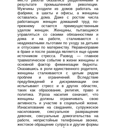
место работы оказались разделенными в
результате промышленной революции.
Мужчины уходили из домов работать на
фабрики, в шахты и офисы, а женщины
оставались дома. Даже с ростом числа
работающих женщин домашний труд по-
прежнему остается преимущественным
уделом женщин. Женщины, пытающиеся
управляться со своими обязанностями и
дома и на работе, сталкиваются с
неадекватными льготами по уходу за детьми
и отпусками по материнству. Неравноправие
в браке и после развода является еще одним
источником стресса. Развод — главное
травматическое событие в жизни женщины и
основной фактор феминизации бедноты.
Оказавшись в роли единственного родителя,
женщины сталкиваются с целым рядом
проблем и ограничений. Вследствие
предубеждений и дискриминации они
испытывают стресс и в других областях,
таких как образование, религия, право и
политика. Угроза насилия означает, что
женщины должны ограничивать свою
активность и участие в социальной жизни.
Изнасилование на свиданиях, супружеское
насилование, сексуальное развращение
девочек, сексуальные домогательства на
работе, непристойные телефонные звонки,
жестокое обращение супруга и другие формы