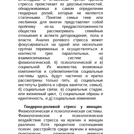
стресса проистекает из двусмысленностей,
обнаруживаемых в самом определении
гендерных ролей, которые не являются
статичными. Понятие семьи геев или
лесбиянок для многих представляет собой
проблему из-за предрасположенности
общества рассматривать семейные
отношения в аспекте деторождения, пола и
власти. Анализ ролевого стресса может
фокусироваться на одной или нескольких
группах переменных и осуществляться в
контексте трех параллельных, но
взаимосвязанных систем: а)
физиологической, б) психологической и в)
социальной. Из множества возможных
компонентов и субкомпонентов социальные
системы здесь будут частично и кратко
рассмотрены только пять: а) социальные
институты (работа и сфера занятости, семья),
б) социальные связи, в) социальные стадии,
или жизненный цикл, г) социальные образы и
идентичность, и д) социальные изменения.
Гендерно-ролевой стресс у женщин
.
Физиологическая и психологическая системы.
Физиологическое и психологическое
воздействие стресса на мужчин и женщин
различно. Хотя процентное соотношение
психич. расстройств среди мужчин и женщин
практически одинаковое имеются