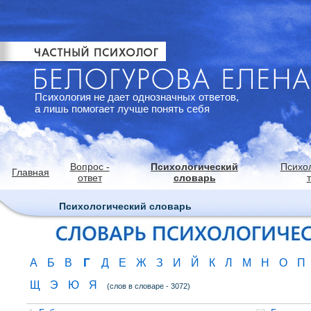
Психология не дает однозначных ответов,
а лишь помогает лучше понять себя
Вопрос -
Психологический
Психо
Главная
ответ
словарь
Психологический словарь
Г
А
Б
В
Д
Е
Ж
З
И
Й
К
Л
М
Н
О
П
Щ
Э
Ю
Я
(слов в словаре - 3072)