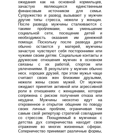
ожидания как на основной кормильцев,
зачастую являющихся единственным
финансовым источником для семьи.
Супружество и развод вызывают у мужчин
другие типы стресса, нежели у женщин.
После развода мужчины сталкиваются с
такими проблемами, как уменьшение
социальной сети, посещение детей и
необходимость оказания им денежной
помощи. Поскольку после развода дети
обычно остаются у матерей, мужчины
зачастую чувствуют себя посторонними или
чужими своим детям. Социальные контакты и
дружеские отношения мужчин в основном
связаны с их работой, спортом или
увлечениями. В результате у мужчин обычно
неск. хороших друзей, при этом мужья чаще
считают своих жен близкими друзьями,
нежели жены своих мужей. От мужчин
ожидают принятия активной или агрессивной
роли в отношениях с женщинами, которая
сопряжена с риском получения отказа или
неудачи. Мужчины неохотно идут на
откровенное и открытое общение по поводу
своих личных проблем, ограничивая тем
самым свой репертуар стратегий совладания
со стрессом. Поощряемый в мужчинах с
детства дух соперничества находит свое
отражение во многих жизненных сферах.
Соперничество принимает различные формы,