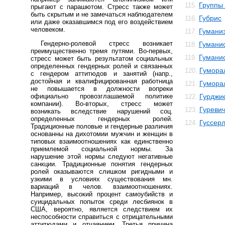
Группы 
115.
прыгают с парашютом. Стресс также может
быть скрытым и не замечаться наблюдателем
Губрис
116.
или даже оказавшимся под его воздействием
человеком.
Гумани
117.
Гендерно-ролевой стресс возникает
Гуманис
118.
преимущественно тремя путями. Во-первых,
Гумани
119.
стресс может быть результатом социальных
определенных гендерных ролей и связанных
Гумора
120.
с гендером аттитюдов и занятий (напр.,
достойная и квалифицированная работница
Гумора
121.
не повышается в должности вопреки
официально провозглашаемой политике
Гурджи
122.
компании). Во-вторых, стресс может
Гуреви
123.
возникать вследствие нарушений соц.
определенных гендерных ролей.
Гуссер
124.
Традиционные половые и гендерные различия
основанны на дихотомии мужчин и женщин в
типовых взаимоотношениях как единственно
приемлемой социальной нормы. За
нарушение этой нормы следуют негативные
санкции. Традиционные понятия гендерных
ролей оказываются слишком ригидными и
узкими в условиях существования мн.
вариаций в челов. взаимоотношениях.
Например, высокий процент самоубийств и
суицидальных попыток среди лесбиянок в
США, вероятно, является следствием их
неспособности справиться с отрицательными
аттитюдами и отчаянием. Третья причина