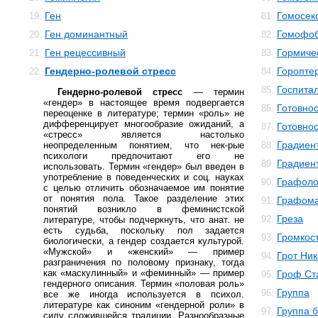
Ген
Гомосек
19.
81.
Ген доминантный
Гомофо
20.
82.
Ген рецессивный
Гормиче
21.
83.
Гендерно-ролевой стресс
Горопте
22.
84.
Госпита
85.
Гендерно-ролевой стресс
— термин
«гендер» в настоящее время подвергается
Готовнос
86.
переоценке в литературе; термин «роль» не
дифференцирует многообразие ожиданий, а
Готовнос
87.
«стресс» является настолько
Градиен
неопределенным понятием, что нек-рые
88.
психологи предпочитают его не
Градиен
89.
использовать. Термин «гендер» был введен в
употребление в поведенческих и соц. науках
Графоло
90.
с целью отличить обозначаемое им понятие
от понятия пола. Такое разделение этих
Графом
91.
понятий возникло в феминистской
Греза
92.
литературе, чтобы подчеркнуть, что анат. не
есть судьба, поскольку пол задается
Громкос
93.
биологически, а гендер создается культурой.
«Мужской» и «женский» — пример
Грот Ни
94.
разграничения по половому признаку, тогда
как «маскулинный» и «феминный» — пример
Гроф Ст
95.
гендерного описания. Термин «половая роль»
Группа
96.
все же иногда используется в психол.
литературе как синоним «гендерной роли» в
Группа 
97.
силу сложившейся традиции. Разнообразные