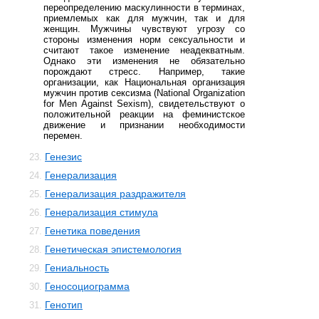
переопределению маскулинности в терминах,
приемлемых как для мужчин, так и для
женщин. Мужчины чувствуют угрозу со
стороны изменения норм сексуальности и
считают такое изменение неадекватным.
Однако эти изменения не обязательно
порождают стресс. Например, такие
организации, как Национальная организация
мужчин против сексизма (National Organization
for Men Against Sexism), свидетельствуют о
положительной реакции на феминистское
движение и признании необходимости
перемен.
Генезис
23.
Генерализация
24.
Генерализация раздражителя
25.
Генерализация стимула
26.
Генетика поведения
27.
Генетическая эпистемология
28.
Гениальность
29.
Геносоциограмма
30.
Генотип
31.