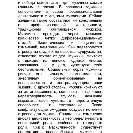
и победа может стать для мужчины самым
главным в жизни. В прошлом мужчины
соперничали в своей профессиональной
деятельности с другими мужчинами. Сейчас
женщины также составляют им конкуренцию
в профессиональной деятельности,
традиционно считающейся мужской.
Мужчины проходят через меньшее
количество четко дифференцированных
стадий биологических и социальных
изменений, чем женщины. Они подвергаются
стрессу на стадиях юношества, супружества,
отцовства, отхода от дел. Мужчины мечтают
о выходе на пенсию, однако многие,
оказавшись не у дел, чувствуют себя
бесполезными. Социальный образ мужчины
рисует его сильным, немногословным,
энергичным, ориентированным на
соперничество и контролирующим свои
эмоции. С другой стороны, мужчин критикуют
за их агрессивность, склонность к насилию,
неразговорчивость, грубость, неумение
выражать свои чувства и недостаточную
способность к состраданию. Такие
конфликтующие ожидания создают источник
стресса для мужчин. Социальные изменения
вносят двойственность и неопределенность в
социальной роли, особенно в гендерные
роли. Кризис маскулинности существует
вследствие неспособности мужчин к