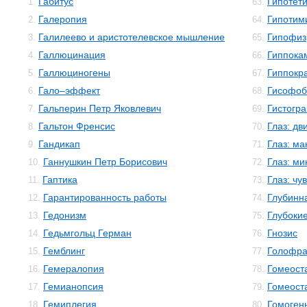
Габитус
Гипотет
1.
63.
Галеропия
Гипотим
2.
64.
Галилеево и аристотелевское мышление
Гипофиз
3.
65.
Галлюцинация
Гиппока
4.
66.
Галлюциногены
Гиппокр
5.
67.
Гало–эффект
Гисофоб
6.
68.
Гальперин Петр Яковлевич
Гистогр
7.
69.
Гальтон Френсис
Глаз: дв
8.
70.
Гандикап
Глаз: м
9.
71.
Ганнушкин Петр Борисович
Глаз: м
10.
72.
Гаптика
Глаз: чу
11.
73.
Гарантированность работы
Глубинн
12.
74.
Гедонизм
Глубокие
13.
75.
Гедьмгольц Герман
Гнозис
14.
76.
Гемблинг
Голофр
15.
77.
Гемералопия
Гомеост
16.
78.
Гемианопсия
Гомеост
17.
79.
Гемиплегия
Гомоген
18.
80.