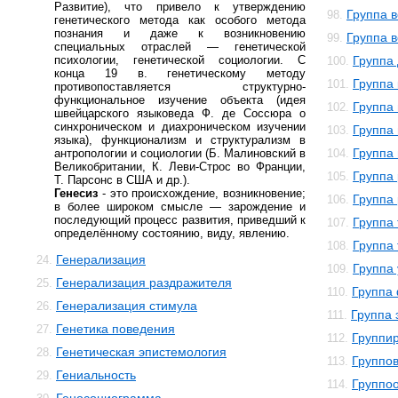
Развитие), что привело к утверждению
Группа 
98.
генетического метода как особого метода
познания и даже к возникновению
Группа в
99.
специальных отраслей — генетической
психологии, генетической социологии. С
Группа
100.
конца 19 в. генетическому методу
Группа
101.
противопоставляется структурно-
функциональное изучение объекта (идея
Группа
102.
швейцарского языковеда Ф. де Соссюра о
синхроническом и диахроническом изучении
Группа
103.
языка), функционализм и структурализм в
Группа
антропологии и социологии (Б. Малиновский в
104.
Великобритании, К. Леви-Строс во Франции,
Группа
105.
Т. Парсонс в США и др.).
Генесиз
- это происхождение, возникновение;
Группа
106.
в более широком смысле — зарождение и
последующий процесс развития, приведший к
Группа
107.
определённому состоянию, виду, явлению.
Группа
108.
Генерализация
24.
Группа
109.
Генерализация раздражителя
25.
Группа
110.
Генерализация стимула
26.
Группа 
111.
Генетика поведения
27.
Группи
112.
Генетическая эпистемология
28.
Группо
113.
Гениальность
29.
Группо
114.