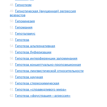
Гипнотизм
48.
Гипнотическая (внушенная) регрессия
49.
возрастов
Гипокинезия
50.
Гипомания
51.
Гипоталамус
52.
Гипотеза
53.
Гипотеза альтернативная
54.
Гипотеза буферизации
55.
Гипотеза интерференции запоминания
56.
Гипотеза концептуально-пропозиционная
57.
Гипотеза лингвистической относительности
58.
Гипотеза научная
59.
Гипотеза стереохимическая
60.
Гипотеза «справедливого мира»
61.
Гипотеза «фрустрация—агрессия»
62.