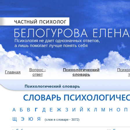
Психология не дает однозначных ответов,
а лишь помогает лучше понять себя
Вопрос -
Психологический
Психо
Главная
ответ
словарь
Психологический словарь
Г
А
Б
В
Д
Е
Ж
З
И
Й
К
Л
М
Н
О
П
Щ
Э
Ю
Я
(слов в словаре - 3072)