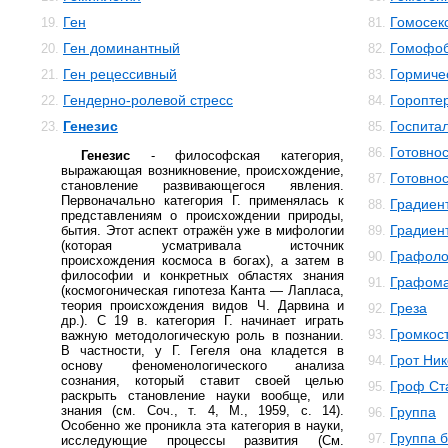
Ген
Гомосек
19.
81.
Ген доминантный
Гомофо
20.
82.
Ген рецессивный
Гормиче
21.
83.
Гендерно-ролевой стресс
Горопте
22.
84.
Генезис
Госпита
23.
85.
Готовнос
86.
Генезис
- философская категория,
выражающая возникновение, происхождение,
Готовнос
87.
становление развивающегося явления.
Первоначально категория Г. применялась к
Градиен
88.
представлениям о происхождении природы,
Градиен
бытия. Этот аспект отражён уже в мифологии
89.
(которая усматривала источник
Графоло
90.
происхождения космоса в богах), а затем в
философии и конкретных областях знания
Графом
91.
(космогоническая гипотеза Канта — Лапласа,
теория происхождения видов Ч. Дарвина и
Греза
92.
др.). С 19 в. категория Г. начинает играть
Громкос
93.
важную методологическую роль в познании.
В частности, у Г. Гегеля она кладется в
Грот Ни
94.
основу феноменологического анализа
сознания, который ставит своей целью
Гроф Ст
95.
раскрыть становление науки вообще, или
знания (см. Соч., т. 4, М., 1959, с. 14).
Группа
96.
Особенно же проникла эта категория в науки,
Группа 
97.
исследующие процессы развития (См.