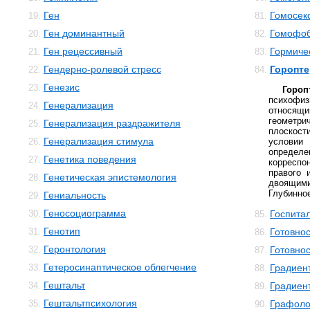
Ген
Гомосек
19.
81.
Ген доминантный
Гомофо
20.
82.
Ген рецессивный
Гормиче
21.
83.
Гендерно-ролевой стресс
Горопте
22.
84.
Генезис
23.
Горо
психофи
Генерализация
24.
относящ
геометрич
Генерализация раздражителя
25.
плоскост
Генерализация стимула
26.
условии
определ
Генетика поведения
27.
корресп
правого 
Генетическая эпистемология
28.
двоящим
Глубинное
Гениальность
29.
Геносоциограмма
30.
Госпита
85.
Генотип
31.
Готовнос
86.
Геронтология
32.
Готовнос
87.
Гетеросинаптическое облегчение
33.
Градиен
88.
Гештальт
34.
Градиен
89.
Гештальтпсихология
35.
Графоло
90.