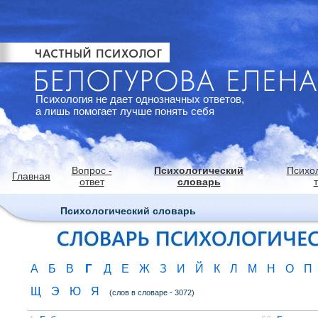
Психология не дает однозначных ответов,
а лишь помогает лучше понять себя
Вопрос -
Психологический
Психо
Главная
ответ
словарь
Психологический словарь
Г
А
Б
В
Д
Е
Ж
З
И
Й
К
Л
М
Н
О
П
Щ
Э
Ю
Я
(слов в словаре - 3072)