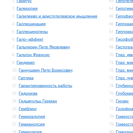
Габитус
Гипотет
1.
63.
Галеропия
Гипотим
2.
64.
Галилеево и аристотелевское мышление
Гипофиз
3.
65.
Галлюцинация
Гиппока
4.
66.
Галлюциногены
Гиппокр
5.
67.
Гало–эффект
Гисофоб
6.
68.
Гальперин Петр Яковлевич
Гистогр
7.
69.
Гальтон Френсис
Глаз: дв
8.
70.
Гандикап
Глаз: м
9.
71.
Ганнушкин Петр Борисович
Глаз: м
10.
72.
Гаптика
Глаз: чу
11.
73.
Гарантированность работы
Глубинн
12.
74.
Гедонизм
Глубокие
13.
75.
Гедьмгольц Герман
Гнозис
14.
76.
Гемблинг
Голофр
15.
77.
Гемералопия
Гомеост
16.
78.
Гемианопсия
Гомеост
17.
79.
Гемиплегия
Гомоген
18.
80.