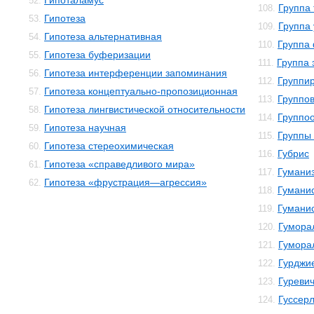
Гипоталамус
52.
Группа
108.
Гипотеза
53.
Группа
109.
Гипотеза альтернативная
54.
Группа
110.
Гипотеза буферизации
55.
Группа 
111.
Гипотеза интерференции запоминания
56.
Группи
112.
Гипотеза концептуально-пропозиционная
57.
Группо
113.
Гипотеза лингвистической относительности
58.
Группо
114.
Гипотеза научная
59.
Группы 
115.
Гипотеза стереохимическая
60.
Губрис
116.
Гипотеза «справедливого мира»
61.
Гумани
117.
Гипотеза «фрустрация—агрессия»
62.
Гуманис
118.
Гумани
119.
Гумора
120.
Гумора
121.
Гурджи
122.
Гуреви
123.
Гуссер
124.