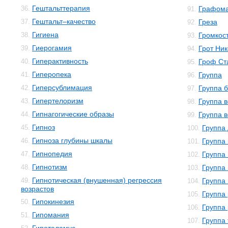
Гештальттерапия
36.
Графом
91.
Гештальт–качество
37.
Греза
92.
Гигиена
38.
Громкос
93.
Гиерогамия
39.
Грот Ни
94.
Гиперактивность
40.
Гроф Ст
95.
Гиперопека
41.
Группа
96.
Гиперсублимация
42.
Группа 
97.
Гипертелоризм
43.
Группа 
98.
Гипнагогические образы
44.
Группа в
99.
Гипноз
45.
Группа
100.
Гипноза глубины шкалы
46.
Группа
101.
Гипнопедия
47.
Группа
102.
Гипнотизм
48.
Группа
103.
Гипнотическая (внушенная) регрессия
49.
Группа
104.
возрастов
Группа
105.
Гипокинезия
50.
Группа
106.
Гипомания
51.
Группа
107.