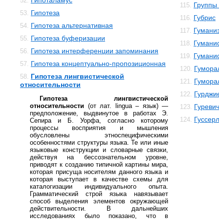
Гипоталамус
52.
Группы 
115.
Гипотеза
53.
Губрис
116.
Гипотеза альтернативная
54.
Гумани
117.
Гипотеза буферизации
55.
Гуманис
118.
Гипотеза интерференции запоминания
56.
Гумани
119.
Гипотеза концептуально-пропозиционная
57.
Гумора
120.
Гипотеза лингвистической
58.
Гумора
121.
относительности
Гурджи
122.
Гипотеза лингвистической
относительности
(от лат. lingua – язык) —
Гуреви
123.
предположение, выдвинутое в работах Э.
Гуссер
124.
Сепира и Б. Уорфа, согласно которому
процессы восприятия и мышления
обусловлены этноспецифическими
особенностями структуры языка. Те или иные
языковые конструкции и словарные связки,
действуя на бессознательном уровне,
приводят к созданию типичной картины мира,
которая присуща носителям данного языка и
которая выступает в качестве схемы для
каталогизации индивидуального опыта.
Грамматический строй языка навязывает
способ выделения элементов окружающей
действительности. В дальнейших
исследованиях было показано, что в