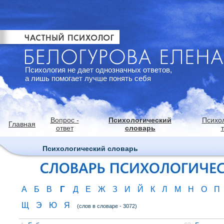
Психология не дает однозначных ответов,
а лишь помогает лучше понять себя
Вопрос -
Психологический
Психо
Главная
ответ
словарь
Психологический словарь
Г
А
Б
В
Д
Е
Ж
З
И
Й
К
Л
М
Н
О
П
Щ
Э
Ю
Я
(слов в словаре - 3072)