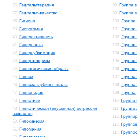
Гештальттерапия
Группа 
36.
98.
Гештальт–качество
Группа в
37.
99.
Гигиена
Группа
38.
100.
Гиерогамия
Группа
39.
101.
Гиперактивность
Группа
40.
102.
Гиперопека
Группа
41.
103.
Гиперсублимация
Группа
42.
104.
Гипертелоризм
Группа
43.
105.
Гипнагогические образы
Группа
44.
106.
Гипноз
Группа
45.
107.
Гипноза глубины шкалы
Группа
46.
108.
Гипнопедия
Группа
47.
109.
Гипнотизм
Группа
48.
110.
Гипнотическая (внушенная) регрессия
Группа 
49.
111.
возрастов
Группи
112.
Гипокинезия
50.
Группо
113.
Гипомания
51.
Группо
114.