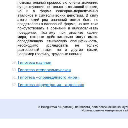
познавательный процесс включены значения,
существующие не только в языковой форме,
но и в форме сенсорно–перцептивных
эталонов и символических действий. В силу
этого некий ряд значений может быть не
представлен в словесной форме, но все–таки
присутствовать в сознании и обусловливать
поведение. Поэтому при анализе картин
мира, которые действительно могут иметь
определенную этническую специфичность,
необходимо исследовать не только
разговорный язык, но и другие языки,
например графику, трудовые навыки.
Гипотеза научная
59.
Гипотеза стереохимическая
60.
Гипотеза «справедливого мира»
61.
Гипотеза «фрустрация—агрессия»
62.
© Belogurova.ru (помощь психолога, психологическое консул
Использование материалов сайт