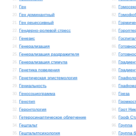
Ген
Гомосек
19.
81.
Ген доминантный
Гомофо
20.
82.
Ген рецессивный
Гормиче
21.
83.
Гендерно-ролевой стресс
Горопте
22.
84.
Генезис
Госпита
23.
85.
Генерализация
Готовнос
24.
86.
Генерализация раздражителя
Готовнос
25.
87.
Генерализация стимула
Градиен
26.
88.
Генетика поведения
Градиен
27.
89.
Генетическая эпистемология
Графоло
28.
90.
Гениальность
Графом
29.
91.
Геносоциограмма
Греза
30.
92.
Генотип
Громкос
31.
93.
Геронтология
Грот Ни
32.
94.
Гетеросинаптическое облегчение
Гроф Ст
33.
95.
Гештальт
Группа
34.
96.
Гештальтпсихология
Группа 
35.
97.