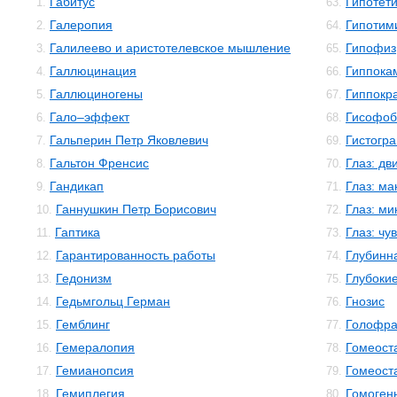
Габитус
Гипотет
1.
63.
Галеропия
Гипотим
2.
64.
Галилеево и аристотелевское мышление
Гипофиз
3.
65.
Галлюцинация
Гиппока
4.
66.
Галлюциногены
Гиппокр
5.
67.
Гало–эффект
Гисофоб
6.
68.
Гальперин Петр Яковлевич
Гистогр
7.
69.
Гальтон Френсис
Глаз: дв
8.
70.
Гандикап
Глаз: м
9.
71.
Ганнушкин Петр Борисович
Глаз: м
10.
72.
Гаптика
Глаз: чу
11.
73.
Гарантированность работы
Глубинн
12.
74.
Гедонизм
Глубокие
13.
75.
Гедьмгольц Герман
Гнозис
14.
76.
Гемблинг
Голофр
15.
77.
Гемералопия
Гомеост
16.
78.
Гемианопсия
Гомеост
17.
79.
Гемиплегия
Гомоген
18.
80.