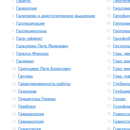
Габитус
Гипотет
1.
63.
Галеропия
Гипотим
2.
64.
Галилеево и аристотелевское мышление
Гипофиз
3.
65.
Галлюцинация
Гиппока
4.
66.
Галлюциногены
Гиппокр
5.
67.
Гало–эффект
Гисофоб
6.
68.
Гальперин Петр Яковлевич
Гистогр
7.
69.
Гальтон Френсис
Глаз: дв
8.
70.
Гандикап
Глаз: м
9.
71.
Ганнушкин Петр Борисович
Глаз: м
10.
72.
Гаптика
Глаз: чу
11.
73.
Гарантированность работы
Глубинн
12.
74.
Гедонизм
Глубокие
13.
75.
Гедьмгольц Герман
Гнозис
14.
76.
Гемблинг
Голофр
15.
77.
Гемералопия
Гомеост
16.
78.
Гемианопсия
Гомеост
17.
79.
Гемиплегия
Гомоген
18.
80.