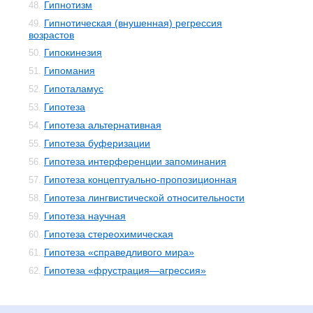
Гипнотизм
48.
Гипнотическая (внушенная) регрессия
49.
возрастов
Гипокинезия
50.
Гипомания
51.
Гипоталамус
52.
Гипотеза
53.
Гипотеза альтернативная
54.
Гипотеза буферизации
55.
Гипотеза интерференции запоминания
56.
Гипотеза концептуально-пропозиционная
57.
Гипотеза лингвистической относительности
58.
Гипотеза научная
59.
Гипотеза стереохимическая
60.
Гипотеза «справедливого мира»
61.
Гипотеза «фрустрация—агрессия»
62.