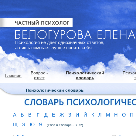
Психология не дает однозначных ответов,
а лишь помогает лучше понять себя
Вопрос -
Психологический
Психо
Главная
ответ
словарь
Психологический словарь
Г
А
Б
В
Д
Е
Ж
З
И
Й
К
Л
М
Н
О
П
Щ
Э
Ю
Я
(слов в словаре - 3072)