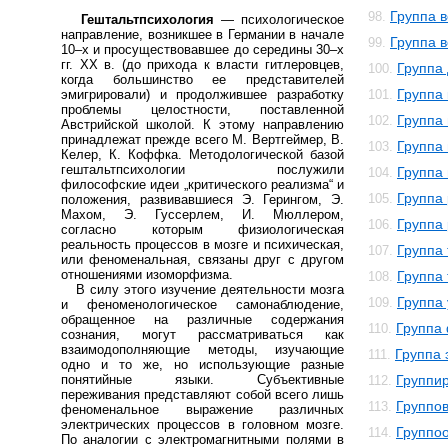
Группа 
98.
Гештальтпсихология
— психологическое
направление, возникшее в Германии в начале
Группа в
99.
10–х и просуществовавшее до середины 30–х
гг. ХХ в. (до прихода к власти гитлеровцев,
Группа
100.
когда большинство ее представителей
Группа
эмигрировали) и продолжившее разработку
101.
проблемы целостности, поставленной
Группа
102.
Австрийской школой. К этому направлению
принадлежат прежде всего М. Вертгеймер, В.
Группа
103.
Келер, К. Коффка. Методологической базой
гештальтпсихологии послужили
Группа
104.
философские идеи „критического реализма“ и
Группа
105.
положения, развивавшиеся Э. Герингом, Э.
Махом, Э. Гуссерлем, И. Мюллером,
Группа
106.
согласно которым физиологическая
реальность процессов в мозге и психическая,
Группа
107.
или феноменальная, связаны друг с другом
отношениями изоморфизма.
Группа
108.
В силу этого изучение деятельности мозга
Группа
109.
и феноменологическое самонаблюдение,
обращенное на различные содержания
Группа
110.
сознания, могут рассматриваться как
взаимодополняющие методы, изучающие
Группа 
111.
одно и то же, но использующие разные
понятийные языки. Субъективные
Группи
112.
переживания представляют собой всего лишь
Группо
113.
феноменальное выражение различных
электрических процессов в головном мозге.
Группо
114.
По аналогии с электромагнитными полями в