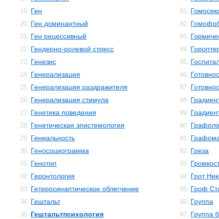
Ген
Гомосек
19.
81.
Ген доминантный
Гомофо
20.
82.
Ген рецессивный
Гормиче
21.
83.
Гендерно-ролевой стресс
Горопте
22.
84.
Генезис
Госпита
23.
85.
Генерализация
Готовнос
24.
86.
Генерализация раздражителя
Готовнос
25.
87.
Генерализация стимула
Градиен
26.
88.
Генетика поведения
Градиен
27.
89.
Генетическая эпистемология
Графоло
28.
90.
Гениальность
Графом
29.
91.
Геносоциограмма
Греза
30.
92.
Генотип
Громкос
31.
93.
Геронтология
Грот Ни
32.
94.
Гетеросинаптическое облегчение
Гроф Ст
33.
95.
Гештальт
Группа
34.
96.
Гештальтпсихология
Группа 
35.
97.