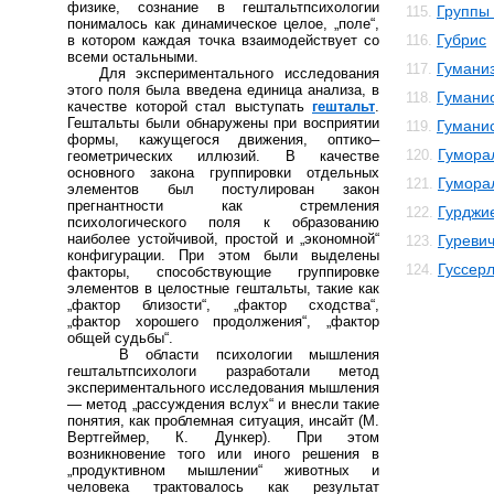
физике, сознание в гештальтпсихологии
Группы 
115.
понималось как динамическое целое, „поле“,
Губрис
в котором каждая точка взаимодействует со
116.
всеми остальными.
Гумани
117.
Для экспериментального исследования
этого поля была введена единица анализа, в
Гуманис
118.
качестве которой стал выступать
гештальт
.
Гештальты были обнаружены при восприятии
Гумани
119.
формы, кажущегося движения, оптико–
Гумора
120.
геометрических иллюзий. В качестве
основного закона группировки отдельных
Гумора
121.
элементов был постулирован закон
прегнантности как стремления
Гурджи
122.
психологического поля к образованию
наиболее устойчивой, простой и „экономной“
Гуреви
123.
конфигурации. При этом были выделены
Гуссер
124.
факторы, способствующие группировке
элементов в целостные гештальты, такие как
„фактор близости“, „фактор сходства“,
„фактор хорошего продолжения“, „фактор
общей судьбы“.
В области психологии мышления
гештальтпсихологи разработали метод
экспериментального исследования мышления
— метод „рассуждения вслух“ и внесли такие
понятия, как проблемная ситуация, инcaйт (М.
Вертгеймер, К. Дункер). При этом
возникновение того или иного решения в
„продуктивном мышлении“ животных и
человека трактовалось как результат