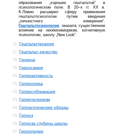
образования „хороших гештальтов“ в
психологическом поле. В 20–х гг. ХХ в.
К.Левин расширил сферу применения
гештальтпсихологии путем введения
„личностного измерения“.
Гештальтпсихология
оказала существенное
влияние на необихевиормзм, когнитивную
психологию, школу „New Look“.
Гештальттерапия
36.
Гештальт–качество
37.
Гигиена
38.
Гиерогамия
39.
Гиперактивность
40.
Гиперопека
41.
Гиперсублимация
42.
Гипертелоризм
43.
Гипнагогические образы
44.
Гипноз
45.
Гипноза глубины шкалы
46.
Гипнопедия
47.