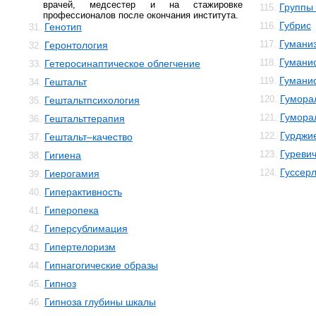
врачей, медсестер и на стажировке
Группы 
115.
профессионалов после окончания института.
Губрис
116.
Генотип
31.
Гумани
117.
Геронтология
32.
Гуманис
118.
Гетеросинаптическое облегчение
33.
Гумани
119.
Гештальт
34.
Гумора
120.
Гештальтпсихология
35.
Гумора
121.
Гештальттерапия
36.
Гурджи
122.
Гештальт–качество
37.
Гуреви
123.
Гигиена
38.
Гуссер
124.
Гиерогамия
39.
Гиперактивность
40.
Гиперопека
41.
Гиперсублимация
42.
Гипертелоризм
43.
Гипнагогические образы
44.
Гипноз
45.
Гипноза глубины шкалы
46.