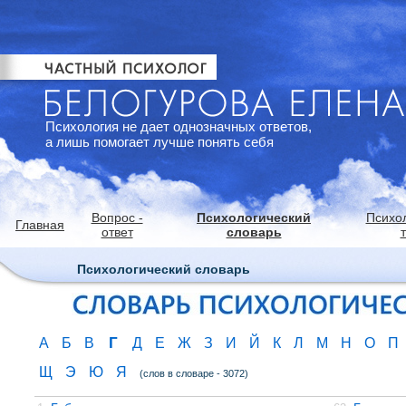
Психология не дает однозначных ответов,
а лишь помогает лучше понять себя
Вопрос -
Психологический
Психо
Главная
ответ
словарь
Психологический словарь
Г
А
Б
В
Д
Е
Ж
З
И
Й
К
Л
М
Н
О
П
Щ
Э
Ю
Я
(слов в словаре - 3072)