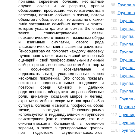
причины, серьезные болезни, несчастные
Группа 
98.
случаи, союзы и их разрывы, уровни
образования, профессии, место жительства и
Группа в
99.
переезды, важные события в жизни, потери
объектов любви, все то, что известно о каких-
Группа
100.
либо затерянных семейных ветвях и людях,
Группа
которые уехали далеко от семьи. Включены
101.
также социометрические связи,
Группа
102.
психологические отношения, взаимные обиды
и взаимные симпатии, своего рода
Группа
103.
«психологическая книга взаимных расчетов».
Геносоциограмма помогает каждому человеку
Группа
104.
лучше понять свою жизнь и свой «жизненный
Группа
105.
сценарий», свой профессиональный и личный
выбор, принять во внимание семейные черты
Группа
106.
и особенности (сознательные и
подсознательные), унаследованные через
Группа
107.
несколько поколений. Это способ показать
некоторые подсознательные тенденции и
Группа
108.
повторы среди близких и дальних
Группа
109.
родственников, обнаружить их разнообразные
роли, динамику создания мифов и легенд,
Группа
110.
скрытые семейные секреты и повторы (выбор
супруга, болезни и смерти, профессии, образ
Группа 
111.
жизни, взгляды). Геносоциограмма
используется в индивидуальной и групповой
Группи
112.
психотерапии (как с психическими, так и с
Группо
113.
онкологическими больными), в семейной
терапии, а также в тренировочных группах
Группо
114.
при подготовке студентов-психологов,