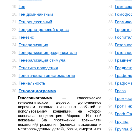
Ген
Гомосек
19.
81.
Ген доминантный
Гомофо
20.
82.
Ген рецессивный
Гормиче
21.
83.
Гендерно-ролевой стресс
Горопте
22.
84.
Генезис
Госпита
23.
85.
Генерализация
Готовнос
24.
86.
Генерализация раздражителя
Готовнос
25.
87.
Генерализация стимула
Градиен
26.
88.
Генетика поведения
Градиен
27.
89.
Генетическая эпистемология
Графоло
28.
90.
Гениальность
Графом
29.
91.
Геносоциограмма
Греза
30.
92.
Геносоциограмма
— классическое
Громкос
93.
генеалогическое дерево, дополненное
Грот Ни
94.
перечнем важных жизненных событий с
использованием концепции, на которой
Гроф Ст
95.
основана социометрия Морено. На ней
показаны (на протяжении трех—пяти
Группа
96.
поколений) рождения (включая выкидыши и
мертворожденных детей), браки, смерти и их
Группа 
97.