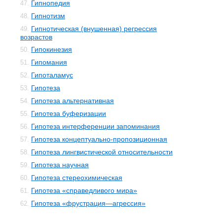
Гипнопедия
47.
Гипнотизм
48.
Гипнотическая (внушенная) регрессия
49.
возрастов
Гипокинезия
50.
Гипомания
51.
Гипоталамус
52.
Гипотеза
53.
Гипотеза альтернативная
54.
Гипотеза буферизации
55.
Гипотеза интерференции запоминания
56.
Гипотеза концептуально-пропозиционная
57.
Гипотеза лингвистической относительности
58.
Гипотеза научная
59.
Гипотеза стереохимическая
60.
Гипотеза «справедливого мира»
61.
Гипотеза «фрустрация—агрессия»
62.