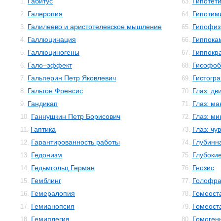
Габитус
Гипотет
1.
63.
Галеропия
Гипотим
2.
64.
Галилеево и аристотелевское мышление
Гипофиз
3.
65.
Галлюцинация
Гиппока
4.
66.
Галлюциногены
Гиппокр
5.
67.
Гало–эффект
Гисофоб
6.
68.
Гальперин Петр Яковлевич
Гистогр
7.
69.
Гальтон Френсис
Глаз: дв
8.
70.
Гандикап
Глаз: м
9.
71.
Ганнушкин Петр Борисович
Глаз: м
10.
72.
Гаптика
Глаз: чу
11.
73.
Гарантированность работы
Глубинн
12.
74.
Гедонизм
Глубокие
13.
75.
Гедьмгольц Герман
Гнозис
14.
76.
Гемблинг
Голофр
15.
77.
Гемералопия
Гомеост
16.
78.
Гемианопсия
Гомеост
17.
79.
Гемиплегия
Гомоген
18.
80.