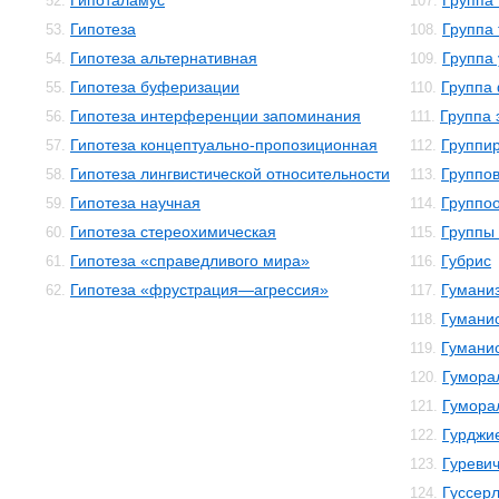
Гипоталамус
Группа
52.
107.
Гипотеза
Группа
53.
108.
Гипотеза альтернативная
Группа
54.
109.
Гипотеза буферизации
Группа
55.
110.
Гипотеза интерференции запоминания
Группа 
56.
111.
Гипотеза концептуально-пропозиционная
Группи
57.
112.
Гипотеза лингвистической относительности
Группо
58.
113.
Гипотеза научная
Группо
59.
114.
Гипотеза стереохимическая
Группы 
60.
115.
Гипотеза «справедливого мира»
Губрис
61.
116.
Гипотеза «фрустрация—агрессия»
Гумани
62.
117.
Гуманис
118.
Гумани
119.
Гумора
120.
Гумора
121.
Гурджи
122.
Гуреви
123.
Гуссер
124.