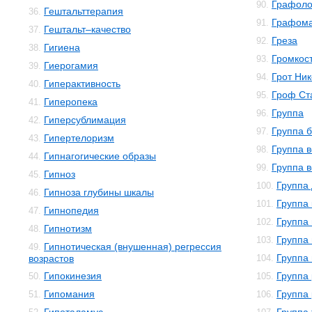
Графоло
90.
Гештальттерапия
36.
Графом
91.
Гештальт–качество
37.
Греза
92.
Гигиена
38.
Громкос
93.
Гиерогамия
39.
Грот Ни
94.
Гиперактивность
40.
Гроф Ст
95.
Гиперопека
41.
Группа
96.
Гиперсублимация
42.
Группа 
97.
Гипертелоризм
43.
Группа 
98.
Гипнагогические образы
44.
Группа в
99.
Гипноз
45.
Группа
100.
Гипноза глубины шкалы
46.
Группа
101.
Гипнопедия
47.
Группа
102.
Гипнотизм
48.
Группа
103.
Гипнотическая (внушенная) регрессия
49.
Группа
возрастов
104.
Гипокинезия
Группа
50.
105.
Гипомания
Группа
51.
106.