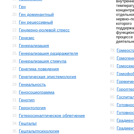
внутренн
темпера
Ген
19.
концентр
Ген доминантный
20.
отдельн
нервно–
Ген рецессивный
21.
которог
поддер
Гендерно-ролевой стресс
22.
функцио
процессе
Генезис
23.
деятельн
Генерализация
24.
Гомеост
79.
Генерализация раздражителя
25.
Гомоген
80.
Генерализация стимула
26.
Гомосек
81.
Генетика поведения
27.
Гомофо
82.
Генетическая эпистемология
28.
Гормиче
83.
Гениальность
29.
Горопте
84.
Геносоциограмма
30.
Госпита
85.
Генотип
31.
Готовнос
86.
Геронтология
32.
Готовнос
87.
Гетеросинаптическое облегчение
33.
Градиен
88.
Гештальт
34.
Градиен
89.
Гештальтпсихология
35.