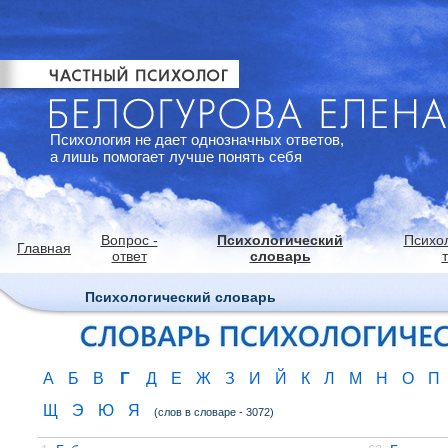
Психология не дает однозначных ответов,
а лишь помогает лучше понять себя
Вопрос -
Психологический
Психо
Главная
ответ
словарь
Психологический словарь
Г
А
Б
В
Д
Е
Ж
З
И
Й
К
Л
М
Н
О
П
Щ
Э
Ю
Я
(слов в словаре - 3072)