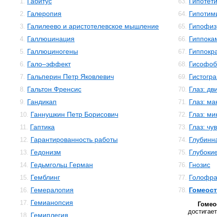
Габитус
Гипотет
1.
63.
Галеропия
Гипотим
2.
64.
Галилеево и аристотелевское мышление
Гипофиз
3.
65.
Галлюцинация
Гиппока
4.
66.
Галлюциногены
Гиппокр
5.
67.
Гало–эффект
Гисофоб
6.
68.
Гальперин Петр Яковлевич
Гистогр
7.
69.
Гальтон Френсис
Глаз: дв
8.
70.
Гандикап
Глаз: м
9.
71.
Ганнушкин Петр Борисович
Глаз: м
10.
72.
Гаптика
Глаз: чу
11.
73.
Гарантированность работы
Глубинн
12.
74.
Гедонизм
Глубокие
13.
75.
Гедьмгольц Герман
Гнозис
14.
76.
Гемблинг
Голофр
15.
77.
Гемералопия
Гомеост
16.
78.
Гемианопсия
17.
Гоме
достига
Гемиплегия
18.