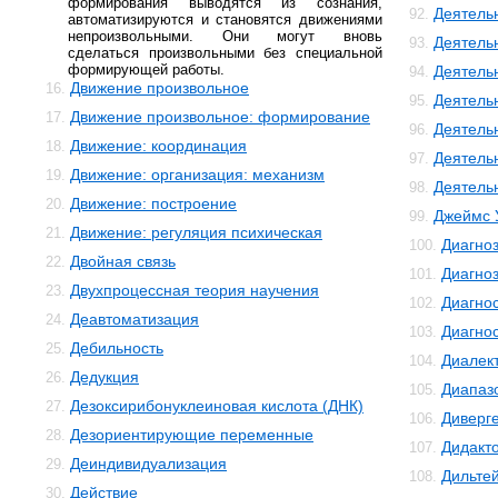
формирования выводятся из сознания,
Деятель
92.
автоматизируются и становятся движениями
непроизвольными. Они могут вновь
Деятель
93.
сделаться произвольными без специальной
формирующей работы.
Деятель
94.
Движение произвольное
16.
Деятель
95.
Движение произвольное: формирование
17.
Деятель
96.
Движение: координация
18.
Деятель
97.
Движение: организация: механизм
19.
Деятельн
98.
Движение: построение
20.
Джеймс 
99.
Движение: регуляция психическая
21.
Диагно
100.
Двойная связь
22.
Диагноз
101.
Двухпроцессная теория научения
23.
Диагно
102.
Деавтоматизация
24.
Диагнос
103.
Дебильность
25.
Диалек
104.
Дедукция
26.
Диапаз
105.
Дезоксирибонуклеиновая кислота (ДНК)
27.
Диверг
106.
Дезориентирующие переменные
28.
Дидакт
107.
Деиндивидуализация
29.
Дильте
108.
Действие
30.