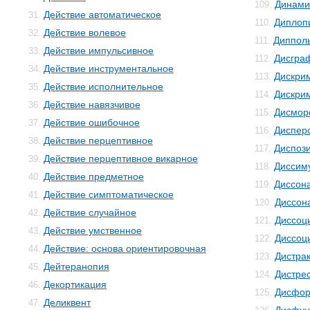
Динами
109.
Действие автоматическое
31.
Диплоп
110.
Действие волевое
32.
Диппол
111.
Действие импульсивное
33.
Дисгра
112.
Действие инструментальное
34.
Дискри
113.
Действие исполнительное
35.
Дискри
114.
Действие навязчивое
36.
Дисмо
115.
Действие ошибочное
37.
Диспер
116.
Действие перцептивное
38.
Диспоз
117.
Действие перцептивное викарное
39.
Диссим
118.
Действие предметное
40.
Диссон
119.
Действие симптоматическое
41.
Диссон
120.
Действие случайное
42.
Диссоц
121.
Действие умственное
43.
Диссоц
122.
Действие: основа ориентировочная
44.
Дистра
123.
Дейтеранопия
45.
Дистре
124.
Декортикация
46.
Дисфор
125.
Деликвент
47.