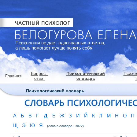
Психология не дает однозначных ответов,
а лишь помогает лучше понять себя
Вопрос -
Психологический
Психо
Главная
ответ
словарь
Психологический словарь
Д
А
Б
В
Г
Е
Ж
З
И
Й
К
Л
М
Н
О
П
Щ
Э
Ю
Я
(слов в словаре - 3072)