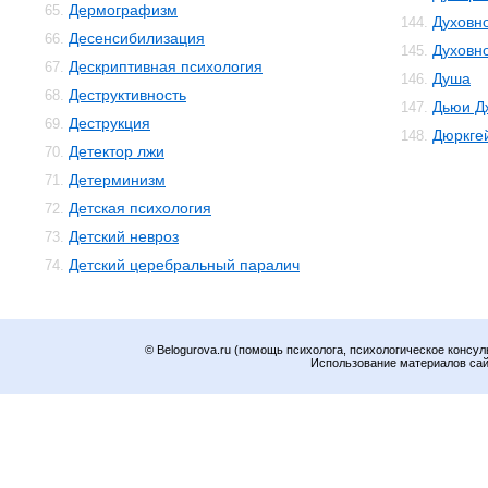
Дермографизм
65.
Духовн
144.
Десенсибилизация
66.
Духовн
145.
Дескриптивная психология
67.
Душа
146.
Деструктивность
68.
Дьюи Д
147.
Деструкция
69.
Дюркге
148.
Детектор лжи
70.
Детерминизм
71.
Детская психология
72.
Детский невроз
73.
Детский церебральный паралич
74.
© Belogurova.ru (помощь психолога, психологическое консул
Использование материалов сайт