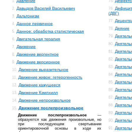
Давление
Дефекто
1.
75.
Давыдов Василий Васильевич
Дефицит
2.
76.
(ДВГ)
Дальтонизм
3.
Децентр
77.
Данное первичное
4.
Деяние
78.
Данное: обработка статистическая
5.
Деятель
79.
Двигательная терапия
6.
Деятель
80.
Движение
7.
Деятель
81.
Движение вергентное
8.
Деятельн
82.
Движение версионное
9.
Деятель
83.
Движение выразительное
10.
Деятель
84.
Движение живое: гетерогенность
11.
Деятель
85.
Движение кажущееся
12.
Деятель
86.
Движение Кэмпхилл
13.
Деятель
87.
Движение непроизвольное
14.
Деятель
88.
Движение послепроизвольное
15.
Деятель
89.
Движение послепроизвольное
—
образуются как движения произвольные, но
Деятель
90.
при последующем свертывании
Деятель
91.
ориентировочной основы в ходе их