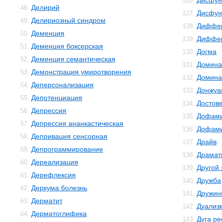
Дисфун
126.
Делирий
48.
Дисфун
127.
Делириозный синдром
49.
Диффер
128.
Деменция
50.
Диффер
129.
Деменция боксерская
51.
Догма
130.
Деменция семантическая
52.
Домина
131.
Демонстрация умиротворения
53.
Домина
132.
Деперсонализация
54.
Донжуа
133.
Депотенциация
55.
Достов
134.
Депрессия
56.
Дофам
135.
Депрессия ананкастическая
57.
Дофами
136.
Депривация сенсорная
58.
Драйв
137.
Депрограммирование
59.
Драмат
138.
Дереализация
60.
Другой
139.
Дерефлексия
61.
Дружба
140.
Деркума болезнь
62.
Дружин
141.
Дерматит
63.
Дуализ
142.
Дерматоглифика
64.
Дуга р
143.