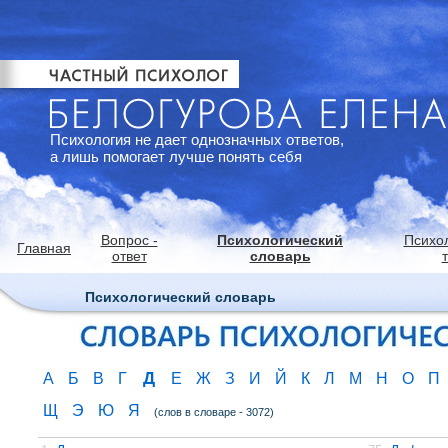
Психология не дает однозначных ответов,
а лишь помогает лучше понять себя
Вопрос -
Психологический
Психо
Главная
ответ
словарь
Психологический словарь
Д
А
Б
В
Г
Е
Ж
З
И
Й
К
Л
М
Н
О
П
Щ
Э
Ю
Я
(слов в словаре - 3072)