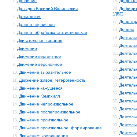
Давление
Дефекто
1.
75.
Давыдов Василий Васильевич
Дефицит
2.
76.
(ДВГ)
Дальтонизм
3.
Децентр
77.
Данное первичное
4.
Деяние
78.
Данное: обработка статистическая
5.
Деятель
79.
Двигательная терапия
6.
Деятель
80.
Движение
7.
Деятель
81.
Движение вергентное
8.
Деятельн
82.
Движение версионное
9.
Деятель
83.
Движение выразительное
10.
Деятель
84.
Движение живое: гетерогенность
11.
Деятель
85.
Движение кажущееся
12.
Деятель
86.
Движение Кэмпхилл
13.
Деятель
87.
Движение непроизвольное
14.
Деятель
88.
Движение послепроизвольное
15.
Деятель
89.
Движение произвольное
16.
Деятель
90.
Движение произвольное: формирование
17.
Деятель
91.
Движение: координация
18.