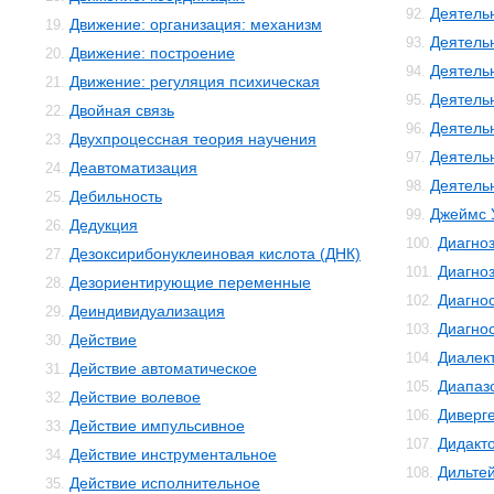
Деятель
92.
Движение: организация: механизм
19.
Деятель
93.
Движение: построение
20.
Деятель
94.
Движение: регуляция психическая
21.
Деятель
95.
Двойная связь
22.
Деятель
96.
Двухпроцессная теория научения
23.
Деятель
97.
Деавтоматизация
24.
Деятельн
98.
Дебильность
25.
Джеймс 
99.
Дедукция
26.
Диагно
100.
Дезоксирибонуклеиновая кислота (ДНК)
27.
Диагноз
101.
Дезориентирующие переменные
28.
Диагно
102.
Деиндивидуализация
29.
Диагнос
103.
Действие
30.
Диалек
104.
Действие автоматическое
31.
Диапаз
105.
Действие волевое
32.
Диверг
106.
Действие импульсивное
33.
Дидакт
107.
Действие инструментальное
34.
Дильте
108.
Действие исполнительное
35.