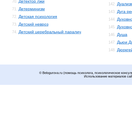
Детектор лжи
70.
Дуализ
142.
Детерминизм
71.
Дуга р
143.
Детская психология
72.
Духовн
144.
Детский невроз
73.
Духовн
145.
Детский церебральный паралич
74.
Душа
146.
Дьюи Д
147.
Дюркге
148.
© Belogurova.ru (помощь психолога, психологическое консул
Использование материалов сайт