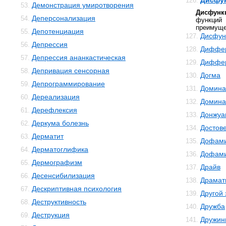
Дисфу
126.
Демонстрация умиротворения
53.
Дисфунк
Деперсонализация
54.
функций 
преимуще
Депотенциация
55.
Дисфун
127.
Депрессия
56.
Диффер
128.
Депрессия ананкастическая
57.
Диффер
129.
Депривация сенсорная
58.
Догма
130.
Депрограммирование
59.
Домина
131.
Дереализация
60.
Домина
132.
Дерефлексия
61.
Донжуа
133.
Деркума болезнь
62.
Достов
134.
Дерматит
63.
Дофам
135.
Дерматоглифика
64.
Дофами
136.
Дермографизм
65.
Драйв
137.
Десенсибилизация
66.
Драмат
138.
Дескриптивная психология
67.
Другой
139.
Деструктивность
68.
Дружба
140.
Деструкция
69.
Дружин
141.