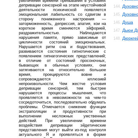
увеличения времени пребывания в условиях
депривации сенсорной на этапе неустойчивой
Духовн
144.
деятельности психической появляется
Духовн
эмоциональная лабильность со сдвигом в
145.
сторону пониженного настроения —
Душа
146.
заторможенность, депрессия, апатия, кои на
короткое время сменяются эйфорией,
Дьюи Д
147.
раздражительностью. Наблюдаются
нарушения памяти, прямо зависимые от
Дюркге
148.
цикличности состояний эмоциональных.
Нарушается ритм сна и бодрствования,
развиваются состояния гипнотические с
появлением гипнагогических представлений;
в отличие от состояний просоночных,
бывающих в обычных условиях, они
затягиваются на относительно большое
время, проецируются вовне и
сопровождаются иллюзией
непроизвольности. Чем жестче условия
депривации сенсорной, тем быстрее
нарушаются процессы мышления, что
проявляется в невозможности на чем-то
сосредоточиться, последовательно обдумать
проблемы. Отмечается снижение функции
экстраполяции и продуктивности при
выполнении несложных умственных
действий. При увеличении времени
воздействия депривации эйдетические
представления могут выйти из-под контроля
актуального Я и проявляться в форме