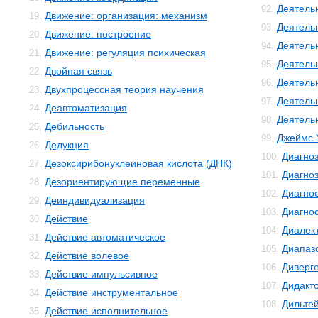
Деятель
92.
Движение: организация: механизм
19.
Деятель
93.
Движение: построение
20.
Деятель
94.
Движение: регуляция психическая
21.
Деятель
95.
Двойная связь
22.
Деятель
96.
Двухпроцессная теория научения
23.
Деятель
97.
Деавтоматизация
24.
Деятельн
98.
Дебильность
25.
Джеймс 
99.
Дедукция
26.
Диагно
100.
Дезоксирибонуклеиновая кислота (ДНК)
27.
Диагноз
101.
Дезориентирующие переменные
28.
Диагно
102.
Деиндивидуализация
29.
Диагнос
103.
Действие
30.
Диалек
104.
Действие автоматическое
31.
Диапаз
105.
Действие волевое
32.
Диверг
106.
Действие импульсивное
33.
Дидакт
107.
Действие инструментальное
34.
Дильте
108.
Действие исполнительное
35.