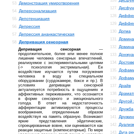
Дисфун
126.
Демонстрация умиротворения
53.
Дисфун
127.
Деперсонализация
54.
Диффер
128.
Депотенциация
55.
Диффер
129.
Депрессия
56.
Догма
130.
Депрессия ананкастическая
57.
Домина
131.
Депривация сенсорная
58.
Домина
132.
Депривация сенсорная
—
продолжительное, более или менее полное
Донжуа
133.
лишение человека сенсорных впечатлений,
Достов
134.
реализуемое с экспериментальными целями
(-> психология экстремальная). Ее
Дофам
135.
воздействие изучается путем погружения
человека в воду в специальном
Дофами
136.
оборудовании (сурдокамере, боксе и пр.). В
условиях депривации сенсорной
Драйв
137.
актуализуется потребность в ощущениях и
Драмат
138.
аффективных переживаниях, что осознается
в форме сенсорного и эмоционального
Другой
139.
голода. В ответ на недостаточность
афферентации активизируются процессы
Дружба
140.
воображения, определенным образом
воздействуя на память образную. Возникают
Дружин
141.
яркие представления эйдетические,
Дуализ
142.
спроецированные вовне, кои оцениваются как
реакции защитные (компенсаторные). По мере
Дуга р
143.