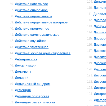
Динами
109.
Действие навязчивое
36.
Диплоп
110.
Действие ошибочное
37.
Диппол
111.
Действие перцептивное
38.
Дисгра
112.
Действие перцептивное викарное
39.
Дискри
113.
Действие предметное
40.
Дискри
114.
Действие симптоматическое
41.
Дисмо
115.
Действие случайное
42.
Диспер
116.
Действие умственное
43.
Диспоз
117.
Действие: основа ориентировочная
44.
Диссим
118.
Дейтеранопия
45.
Диссон
119.
Декортикация
46.
Диссон
120.
Деликвент
47.
Диссоц
121.
Делирий
48.
Диссоц
122.
Делириозный синдром
49.
Дистра
123.
Деменция
50.
Дистре
124.
Деменция боксерская
51.
Дисфор
125.
Деменция семантическая
52.