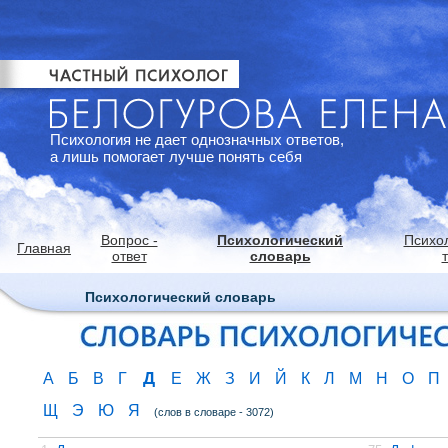
Психология не дает однозначных ответов,
а лишь помогает лучше понять себя
Вопрос -
Психологический
Психо
Главная
ответ
словарь
Психологический словарь
Д
А
Б
В
Г
Е
Ж
З
И
Й
К
Л
М
Н
О
П
Щ
Э
Ю
Я
(слов в словаре - 3072)