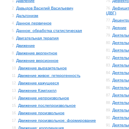
Давление
Дефекто
1.
75.
Давыдов Василий Васильевич
Дефицит
2.
76.
(ДВГ)
Дальтонизм
3.
Децентр
77.
Данное первичное
4.
Деяние
78.
Данное: обработка статистическая
5.
Деятель
79.
Двигательная терапия
6.
Деятель
80.
Движение
7.
Деятель
81.
Движение вергентное
8.
Деятельн
82.
Движение версионное
9.
Деятель
83.
Движение выразительное
10.
Деятель
84.
Движение живое: гетерогенность
11.
Деятель
85.
Движение кажущееся
12.
Деятель
86.
Движение Кэмпхилл
13.
Деятель
87.
Движение непроизвольное
14.
Деятель
88.
Движение послепроизвольное
15.
Деятель
89.
Движение произвольное
16.
Деятель
90.
Движение произвольное: формирование
17.
Деятель
91.
Движение: координация
18.