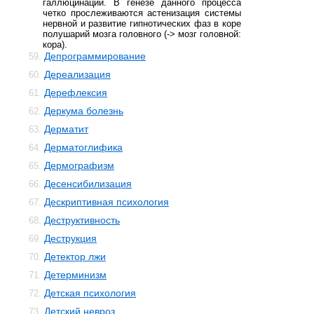
галлюцинаций. В генезе данного процесса
четко прослеживаются астенизация системы
нервной и развитие гипнотических фаз в коре
полушарий мозга головного (-> мозг головной:
кора).
Депрограммирование
59.
Дереализация
60.
Дерефлексия
61.
Деркума болезнь
62.
Дерматит
63.
Дерматоглифика
64.
Дермографизм
65.
Десенсибилизация
66.
Дескриптивная психология
67.
Деструктивность
68.
Деструкция
69.
Детектор лжи
70.
Детерминизм
71.
Детская психология
72.
Детский невроз
73.