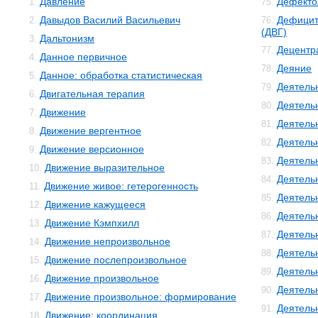
Давление
Дефекто
1.
75.
Давыдов Василий Васильевич
Дефицит
2.
76.
(ДВГ)
Дальтонизм
3.
Децентр
77.
Данное первичное
4.
Деяние
78.
Данное: обработка статистическая
5.
Деятель
79.
Двигательная терапия
6.
Деятель
80.
Движение
7.
Деятель
81.
Движение вергентное
8.
Деятельн
82.
Движение версионное
9.
Деятель
83.
Движение выразительное
10.
Деятель
84.
Движение живое: гетерогенность
11.
Деятель
85.
Движение кажущееся
12.
Деятель
86.
Движение Кэмпхилл
13.
Деятель
87.
Движение непроизвольное
14.
Деятель
88.
Движение послепроизвольное
15.
Деятель
89.
Движение произвольное
16.
Деятель
90.
Движение произвольное: формирование
17.
Деятель
91.
Движение: координация
18.