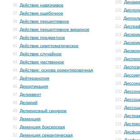
Динами
109.
Действие навязчивое
36.
Диплоп
110.
Действие ошибочное
37.
Диппол
111.
Действие перцептивное
38.
Дисгра
112.
Действие перцептивное викарное
39.
Дискри
113.
Действие предметное
40.
Дискри
114.
Действие симптоматическое
41.
Дисмо
115.
Действие случайное
42.
Диспер
116.
Действие умственное
43.
Диспоз
117.
Действие: основа ориентировочная
44.
Диссим
118.
Дейтеранопия
45.
Диссон
119.
Декортикация
46.
Диссон
120.
Деликвент
47.
Диссоц
121.
Делирий
48.
Диссоц
122.
Делириозный синдром
49.
Дистра
123.
Деменция
50.
Дистре
124.
Деменция боксерская
51.
Дисфор
125.
Деменция семантическая
52.