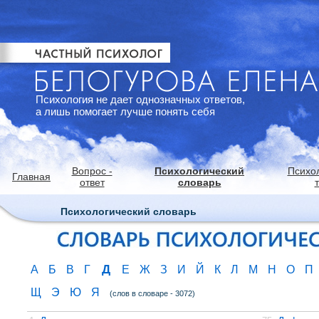
Психология не дает однозначных ответов,
а лишь помогает лучше понять себя
Вопрос -
Психологический
Психо
Главная
ответ
словарь
Психологический словарь
Д
А
Б
В
Г
Е
Ж
З
И
Й
К
Л
М
Н
О
П
Щ
Э
Ю
Я
(слов в словаре - 3072)