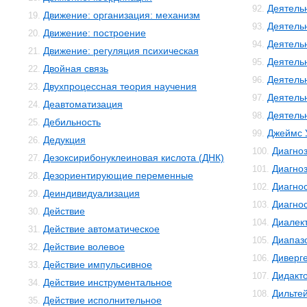
Деятель
92.
Движение: организация: механизм
19.
Деятель
93.
Движение: построение
20.
Деятель
94.
Движение: регуляция психическая
21.
Деятель
95.
Двойная связь
22.
Деятель
96.
Двухпроцессная теория научения
23.
Деятель
97.
Деавтоматизация
24.
Деятельн
98.
Дебильность
25.
Джеймс 
99.
Дедукция
26.
Диагно
100.
Дезоксирибонуклеиновая кислота (ДНК)
27.
Диагноз
101.
Дезориентирующие переменные
28.
Диагно
102.
Деиндивидуализация
29.
Диагнос
103.
Действие
30.
Диалек
104.
Действие автоматическое
31.
Диапаз
105.
Действие волевое
32.
Диверг
106.
Действие импульсивное
33.
Дидакт
107.
Действие инструментальное
34.
Дильте
108.
Действие исполнительное
35.