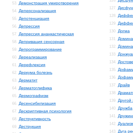
Дисфун
126.
Демонстрация умиротворения
53.
Дисфун
127.
Деперсонализация
54.
Диффер
128.
Депотенциация
55.
Диффер
129.
Депрессия
56.
Догма
130.
Депрессия ананкастическая
57.
Домина
131.
Депривация сенсорная
58.
Домина
132.
Депрограммирование
59.
Донжуа
133.
Дереализация
60.
Достов
134.
Дерефлексия
61.
Дофам
135.
Деркума болезнь
62.
Дофами
136.
Дерматит
63.
Драйв
137.
Дерматоглифика
64.
Драмат
138.
Дермографизм
65.
Другой
139.
Десенсибилизация
66.
Дружба
140.
Дескриптивная психология
67.
Дружин
141.
Деструктивность
68.
Дуализ
142.
Деструкция
69.
Дуга р
143.