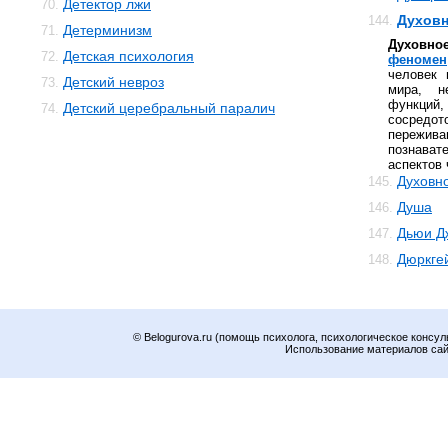
Детектор лжи
70.
Духовн
144.
Детерминизм
71.
Духовно
Детская психология
72.
феномен
человек 
Детский невроз
73.
мира, н
функц
Детский церебральный паралич
74.
сосред
пережив
познават
аспектов 
Духовн
145.
Душа
146.
Дьюи Д
147.
Дюркге
148.
© Belogurova.ru (помощь психолога, психологическое консул
Использование материалов сайт