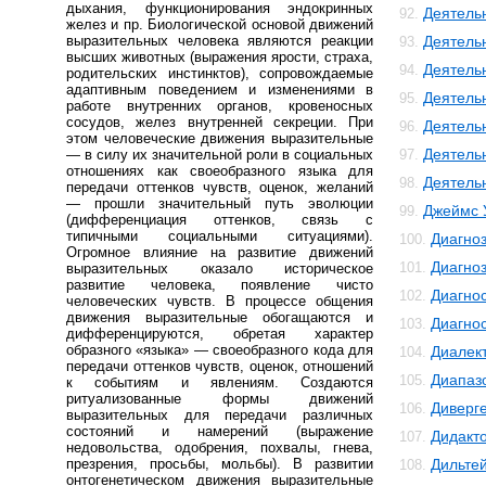
дыхания, функционирования эндокринных
Деятель
92.
желез и пр. Биологической основой движений
выразительных человека являются реакции
Деятель
93.
высших животных (выражения ярости, страха,
Деятель
94.
родительских инстинктов), сопровождаемые
адаптивным поведением и изменениями в
Деятель
95.
работе внутренних органов, кровеносных
сосудов, желез внутренней секреции. При
Деятель
96.
этом человеческие движения выразительные
Деятель
— в силу их значительной роли в социальных
97.
отношениях как своеобразного языка для
Деятельн
98.
передачи оттенков чувств, оценок, желаний
— прошли значительный путь эволюции
Джеймс 
99.
(дифференциация оттенков, связь с
типичными социальными ситуациями).
Диагно
100.
Огромное влияние на развитие движений
Диагноз
101.
выразительных оказало историческое
развитие человека, появление чисто
Диагно
102.
человеческих чувств. В процессе общения
движения выразительные обогащаются и
Диагнос
103.
дифференцируются, обретая характер
образного «языка» — своеобразного кода для
Диалек
104.
передачи оттенков чувств, оценок, отношений
Диапаз
105.
к событиям и явлениям. Создаются
ритуализованные формы движений
Диверг
106.
выразительных для передачи различных
состояний и намерений (выражение
Дидакт
107.
недовольства, одобрения, похвалы, гнева,
презрения, просьбы, мольбы). В развитии
Дильте
108.
онтогенетическом движения выразительные