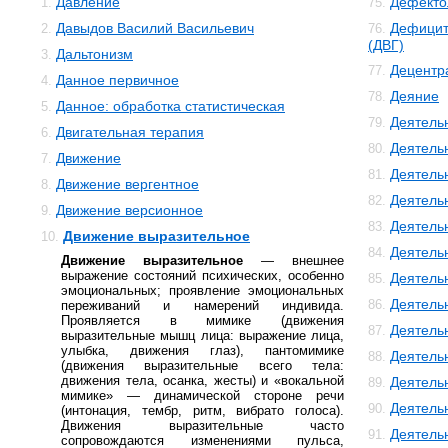
Давление
Дефекто
1.
75.
Давыдов Василий Васильевич
Дефицит
2.
76.
(ДВГ)
Дальтонизм
3.
Децентр
77.
Данное первичное
4.
Деяние
78.
Данное: обработка статистическая
5.
Деятель
79.
Двигательная терапия
6.
Деятель
80.
Движение
7.
Деятель
81.
Движение вергентное
8.
Деятельн
82.
Движение версионное
9.
Деятель
83.
Движение выразительное
10.
Деятель
84.
Движение выразительное
— внешнее
выражение состояний психических, особенно
Деятель
85.
эмоциональных; проявление эмоциональных
Деятель
86.
переживаний и намерений индивида.
Проявляется в мимике (движения
Деятель
87.
выразительные мышц лица: выражение лица,
улыбка, движения глаз), пантомимике
Деятель
88.
(движения выразительные всего тела:
движения тела, осанка, жесты) и «вокальной
Деятель
89.
мимике» — динамической стороне речи
Деятель
90.
(интонация, тембр, ритм, вибрато голоса).
Движения выразительные часто
Деятель
91.
сопровождаются изменениями пульса,