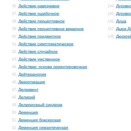
Действие навязчивое
Духовн
36.
144.
Действие ошибочное
Духовн
37.
145.
Действие перцептивное
Душа
38.
146.
Действие перцептивное викарное
Дьюи Д
39.
147.
Действие предметное
Дюркге
40.
148.
Действие симптоматическое
41.
Действие случайное
42.
Действие умственное
43.
Действие: основа ориентировочная
44.
Дейтеранопия
45.
Декортикация
46.
Деликвент
47.
Делирий
48.
Делириозный синдром
49.
Деменция
50.
Деменция боксерская
51.
Деменция семантическая
52.