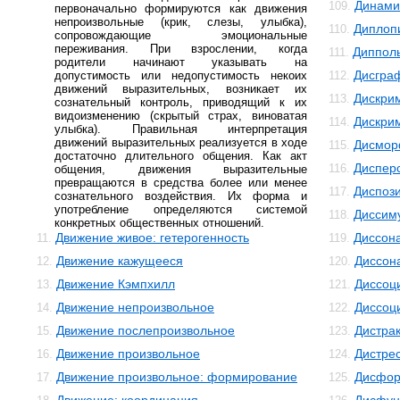
Динами
109.
первоначально формируются как движения
непроизвольные (крик, слезы, улыбка),
Диплоп
110.
сопровождающие эмоциональные
переживания. При взрослении, когда
Диппол
111.
родители начинают указывать на
Дисгра
допустимость или недопустимость некоих
112.
движений выразительных, возникает их
Дискри
113.
сознательный контроль, приводящий к их
видоизменению (скрытый страх, виноватая
Дискри
114.
улыбка). Правильная интерпретация
движений выразительных реализуется в ходе
Дисмо
115.
достаточно длительного общения. Как акт
Диспер
116.
общения, движения выразительные
превращаются в средства более или менее
Диспоз
117.
сознательного воздействия. Их форма и
употребление определяются системой
Диссим
118.
конкретных общественных отношений.
Движение живое: гетерогенность
Диссон
11.
119.
Движение кажущееся
Диссон
12.
120.
Движение Кэмпхилл
Диссоц
13.
121.
Движение непроизвольное
Диссоц
14.
122.
Движение послепроизвольное
Дистра
15.
123.
Движение произвольное
Дистре
16.
124.
Движение произвольное: формирование
Дисфор
17.
125.