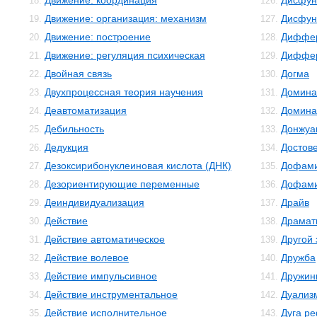
Движение: координация
Дисфун
18.
126.
Движение: организация: механизм
Дисфун
19.
127.
Движение: построение
Диффер
20.
128.
Движение: регуляция психическая
Диффер
21.
129.
Двойная связь
Догма
22.
130.
Двухпроцессная теория научения
Домина
23.
131.
Деавтоматизация
Домина
24.
132.
Дебильность
Донжуа
25.
133.
Дедукция
Достов
26.
134.
Дезоксирибонуклеиновая кислота (ДНК)
Дофам
27.
135.
Дезориентирующие переменные
Дофами
28.
136.
Деиндивидуализация
Драйв
29.
137.
Действие
Драмат
30.
138.
Действие автоматическое
Другой
31.
139.
Действие волевое
Дружба
32.
140.
Действие импульсивное
Дружин
33.
141.
Действие инструментальное
Дуализ
34.
142.
Действие исполнительное
Дуга р
35.
143.