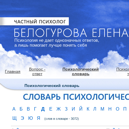
Психология не дает однозначных ответов,
а лишь помогает лучше понять себя
Вопрос -
Психологический
Психо
Главная
ответ
словарь
Психологический словарь
Д
А
Б
В
Г
Е
Ж
З
И
Й
К
Л
М
Н
О
П
Щ
Э
Ю
Я
(слов в словаре - 3072)