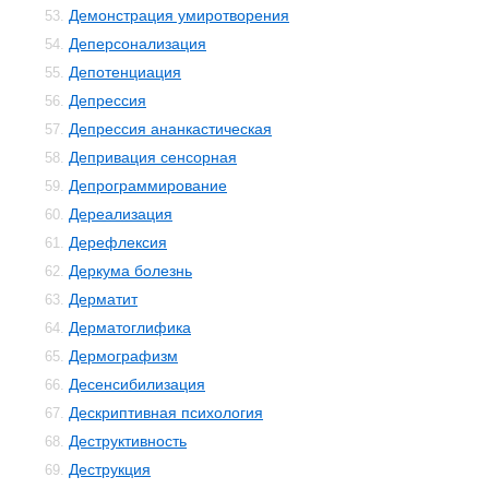
Демонстрация умиротворения
53.
Деперсонализация
54.
Депотенциация
55.
Депрессия
56.
Депрессия ананкастическая
57.
Депривация сенсорная
58.
Депрограммирование
59.
Дереализация
60.
Дерефлексия
61.
Деркума болезнь
62.
Дерматит
63.
Дерматоглифика
64.
Дермографизм
65.
Десенсибилизация
66.
Дескриптивная психология
67.
Деструктивность
68.
Деструкция
69.