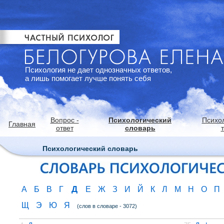
Психология не дает однозначных ответов,
а лишь помогает лучше понять себя
Вопрос -
Психологический
Психо
Главная
ответ
словарь
Психологический словарь
Д
А
Б
В
Г
Е
Ж
З
И
Й
К
Л
М
Н
О
П
Щ
Э
Ю
Я
(слов в словаре - 3072)