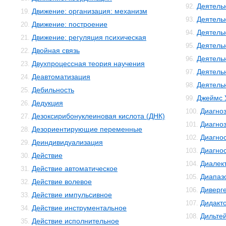
Деятель
92.
Движение: организация: механизм
19.
Деятель
93.
Движение: построение
20.
Деятель
94.
Движение: регуляция психическая
21.
Деятель
95.
Двойная связь
22.
Деятель
96.
Двухпроцессная теория научения
23.
Деятель
97.
Деавтоматизация
24.
Деятельн
98.
Дебильность
25.
Джеймс 
99.
Дедукция
26.
Диагно
100.
Дезоксирибонуклеиновая кислота (ДНК)
27.
Диагноз
101.
Дезориентирующие переменные
28.
Диагно
102.
Деиндивидуализация
29.
Диагнос
103.
Действие
30.
Диалек
104.
Действие автоматическое
31.
Диапаз
105.
Действие волевое
32.
Диверг
106.
Действие импульсивное
33.
Дидакт
107.
Действие инструментальное
34.
Дильте
108.
Действие исполнительное
35.