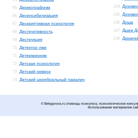
Духовн
144.
Дермографизм
65.
Духовн
145.
Десенсибилизация
66.
Душа
146.
Дескриптивная психология
67.
Дьюи Д
147.
Деструктивность
68.
Дюркге
148.
Деструкция
69.
Детектор лжи
70.
Детерминизм
71.
Детская психология
72.
Детский невроз
73.
Детский церебральный паралич
74.
© Belogurova.ru (помощь психолога, психологическое консул
Использование материалов сайт