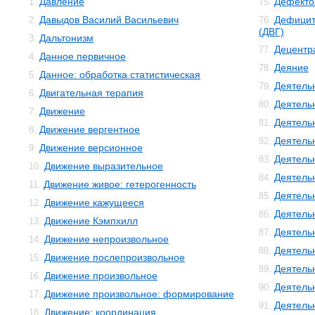
Давление
Дефекто
1.
75.
Давыдов Василий Васильевич
Дефицит
2.
76.
(ДВГ)
Дальтонизм
3.
Децентр
77.
Данное первичное
4.
Деяние
78.
Данное: обработка статистическая
5.
Деятель
79.
Двигательная терапия
6.
Деятель
80.
Движение
7.
Деятель
81.
Движение вергентное
8.
Деятельн
82.
Движение версионное
9.
Деятель
83.
Движение выразительное
10.
Деятель
84.
Движение живое: гетерогенность
11.
Деятель
85.
Движение кажущееся
12.
Деятель
86.
Движение Кэмпхилл
13.
Деятель
87.
Движение непроизвольное
14.
Деятель
88.
Движение послепроизвольное
15.
Деятель
89.
Движение произвольное
16.
Деятель
90.
Движение произвольное: формирование
17.
Деятель
91.
Движение: координация
18.