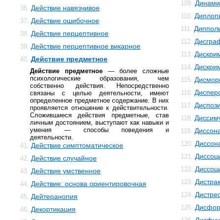
Динами
109.
Действие навязчивое
36.
Диплоп
110.
Действие ошибочное
37.
Диппол
111.
Действие перцептивное
38.
Дисгра
112.
Действие перцептивное викарное
39.
Дискри
113.
Действие предметное
40.
Дискри
114.
Действие предметное
— более сложные
психологические образования, чем
Дисмо
115.
собственно действия. Непосредственно
Диспер
116.
связаны с целью деятельности, имеют
определенное предметное содержание. В них
Диспоз
117.
проявляется отношение к действительности.
Сложившиеся действия предметные, став
Диссим
118.
личным достоянием, выступают как навыки и
умения — способы поведения и
Диссон
119.
деятельности.
Диссон
120.
Действие симптоматическое
41.
Диссоц
121.
Действие случайное
42.
Диссоц
122.
Действие умственное
43.
Дистра
123.
Действие: основа ориентировочная
44.
Дистре
124.
Дейтеранопия
45.
Дисфор
125.
Декортикация
46.