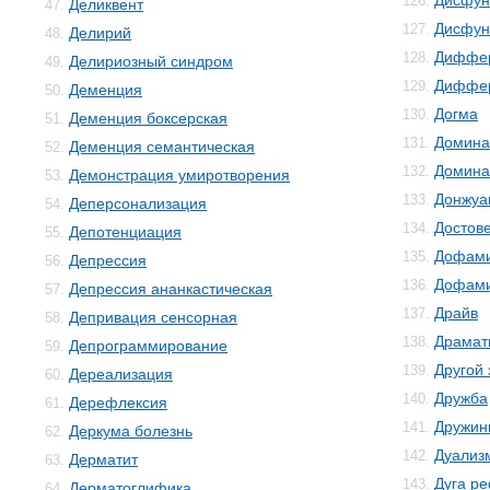
Дисфун
126.
Деликвент
47.
Дисфун
127.
Делирий
48.
Диффер
128.
Делириозный синдром
49.
Диффер
129.
Деменция
50.
Догма
130.
Деменция боксерская
51.
Домина
131.
Деменция семантическая
52.
Домина
132.
Демонстрация умиротворения
53.
Донжуа
133.
Деперсонализация
54.
Достов
134.
Депотенциация
55.
Дофам
135.
Депрессия
56.
Дофами
136.
Депрессия ананкастическая
57.
Драйв
137.
Депривация сенсорная
58.
Драмат
138.
Депрограммирование
59.
Другой
139.
Дереализация
60.
Дружба
140.
Дерефлексия
61.
Дружин
141.
Деркума болезнь
62.
Дуализ
142.
Дерматит
63.
Дуга р
143.
Дерматоглифика
64.