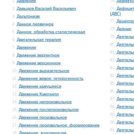
Давление
Дефекто
1.
75.
Давыдов Василий Васильевич
Дефицит
2.
76.
(ДВГ)
Дальтонизм
3.
Децентр
77.
Данное первичное
4.
Деяние
78.
Данное: обработка статистическая
5.
Деятель
79.
Двигательная терапия
6.
Деятель
80.
Движение
7.
Деятель
81.
Движение вергентное
8.
Деятельн
82.
Движение версионное
9.
Деятель
83.
Движение выразительное
10.
Деятель
84.
Движение живое: гетерогенность
11.
Деятель
85.
Движение кажущееся
12.
Деятель
86.
Движение Кэмпхилл
13.
Деятель
87.
Движение непроизвольное
14.
Деятель
88.
Движение послепроизвольное
15.
Деятель
89.
Движение произвольное
16.
Деятель
90.
Движение произвольное: формирование
17.
Деятель
91.
Движение: координация
18.