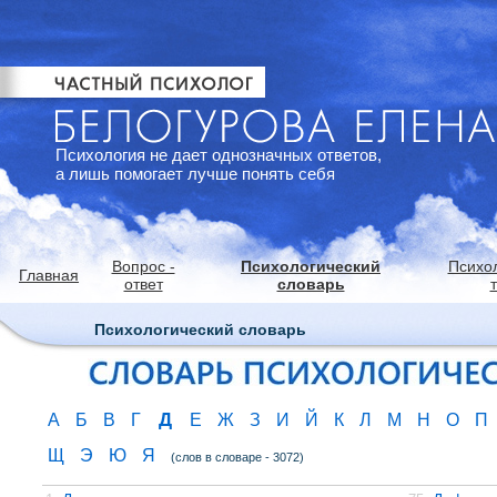
Психология не дает однозначных ответов,
а лишь помогает лучше понять себя
Вопрос -
Психологический
Психо
Главная
ответ
словарь
Психологический словарь
Д
А
Б
В
Г
Е
Ж
З
И
Й
К
Л
М
Н
О
П
Щ
Э
Ю
Я
(слов в словаре - 3072)