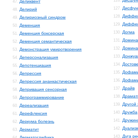
Дисфун
126.
Деликвент
47.
Дисфун
127.
Делирий
48.
Диффер
128.
Делириозный синдром
49.
Диффер
129.
Деменция
50.
Догма
130.
Деменция боксерская
51.
Домина
131.
Деменция семантическая
52.
Домина
132.
Демонстрация умиротворения
53.
Донжуа
133.
Деперсонализация
54.
Достов
134.
Депотенциация
55.
Дофам
135.
Депрессия
56.
Дофами
136.
Депрессия ананкастическая
57.
Драйв
137.
Депривация сенсорная
58.
Драмат
138.
Депрограммирование
59.
Другой
139.
Дереализация
60.
Дружба
140.
Дерефлексия
61.
Дружин
141.
Деркума болезнь
62.
Дуализ
142.
Дерматит
63.
Дуга р
143.
Дерматоглифика
64.