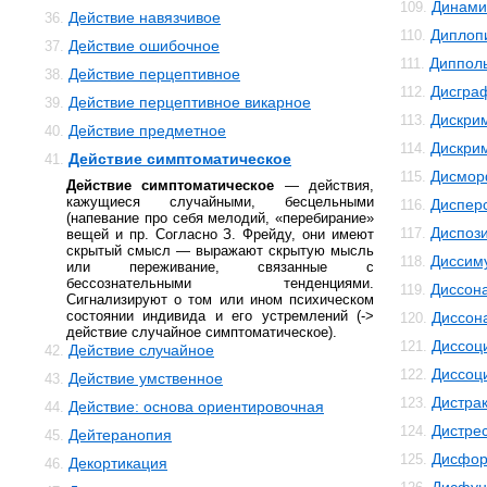
Динами
109.
Действие навязчивое
36.
Диплоп
110.
Действие ошибочное
37.
Диппол
111.
Действие перцептивное
38.
Дисгра
112.
Действие перцептивное викарное
39.
Дискри
113.
Действие предметное
40.
Дискри
114.
Действие симптоматическое
41.
Дисмо
115.
Действие симптоматическое
— действия,
кажущиеся случайными, бесцельными
Диспер
116.
(напевание про себя мелодий, «перебирание»
Диспоз
117.
вещей и пр. Согласно З. Фрейду, они имеют
скрытый смысл — выражают скрытую мысль
Диссим
118.
или переживание, связанные с
бессознательными тенденциями.
Диссон
119.
Сигнализируют о том или ином психическом
состоянии индивида и его устремлений (->
Диссон
120.
действие случайное симптоматическое).
Диссоц
121.
Действие случайное
42.
Диссоц
122.
Действие умственное
43.
Дистра
123.
Действие: основа ориентировочная
44.
Дистре
124.
Дейтеранопия
45.
Дисфор
125.
Декортикация
46.