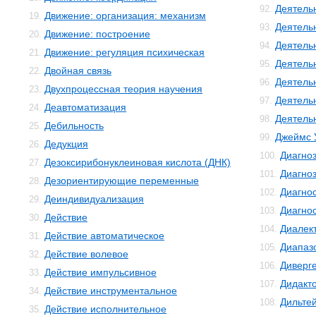
Деятель
92.
Движение: организация: механизм
19.
Деятель
93.
Движение: построение
20.
Деятель
94.
Движение: регуляция психическая
21.
Деятель
95.
Двойная связь
22.
Деятель
96.
Двухпроцессная теория научения
23.
Деятель
97.
Деавтоматизация
24.
Деятельн
98.
Дебильность
25.
Джеймс 
99.
Дедукция
26.
Диагно
100.
Дезоксирибонуклеиновая кислота (ДНК)
27.
Диагноз
101.
Дезориентирующие переменные
28.
Диагно
102.
Деиндивидуализация
29.
Диагнос
103.
Действие
30.
Диалек
104.
Действие автоматическое
31.
Диапаз
105.
Действие волевое
32.
Диверг
106.
Действие импульсивное
33.
Дидакт
107.
Действие инструментальное
34.
Дильте
108.
Действие исполнительное
35.