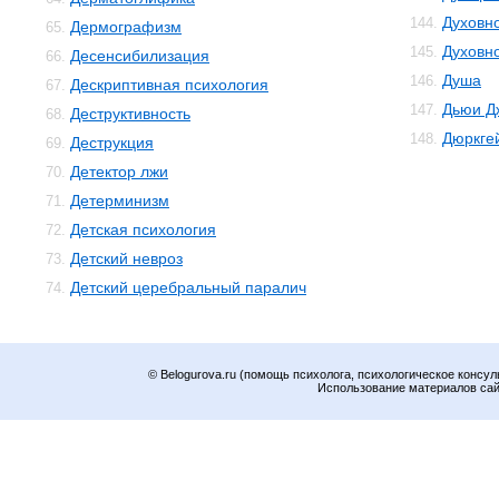
Духовн
144.
Дермографизм
65.
Духовн
145.
Десенсибилизация
66.
Душа
146.
Дескриптивная психология
67.
Дьюи Д
147.
Деструктивность
68.
Дюркге
148.
Деструкция
69.
Детектор лжи
70.
Детерминизм
71.
Детская психология
72.
Детский невроз
73.
Детский церебральный паралич
74.
© Belogurova.ru (помощь психолога, психологическое консул
Использование материалов сайт