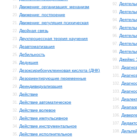
Деятель
92.
Движение: организация: механизм
19.
Деятель
93.
Движение: построение
20.
Деятель
94.
Движение: регуляция психическая
21.
Деятель
95.
Двойная связь
22.
Деятель
96.
Двухпроцессная теория научения
23.
Деятель
97.
Деавтоматизация
24.
Деятельн
98.
Дебильность
25.
Джеймс 
99.
Дедукция
26.
Диагно
100.
Дезоксирибонуклеиновая кислота (ДНК)
27.
Диагноз
101.
Дезориентирующие переменные
28.
Диагно
102.
Деиндивидуализация
29.
Диагнос
103.
Действие
30.
Диалек
104.
Действие автоматическое
31.
Диапаз
105.
Действие волевое
32.
Диверг
106.
Действие импульсивное
33.
Дидакт
107.
Действие инструментальное
34.
Дильте
108.
Действие исполнительное
35.