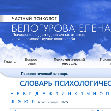
Психология не дает однозначных ответов,
а лишь помогает лучше понять себя
Вопрос -
Психологический
Психо
Главная
ответ
словарь
Психологический словарь
Д
А
Б
В
Г
Е
Ж
З
И
Й
К
Л
М
Н
О
П
Щ
Э
Ю
Я
(слов в словаре - 3072)