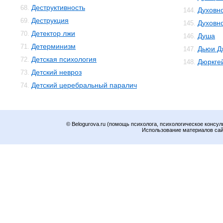
Деструктивность
68.
Духовн
144.
Деструкция
69.
Духовн
145.
Детектор лжи
70.
Душа
146.
Детерминизм
71.
Дьюи Д
147.
Детская психология
72.
Дюркге
148.
Детский невроз
73.
Детский церебральный паралич
74.
© Belogurova.ru (помощь психолога, психологическое консул
Использование материалов сайт