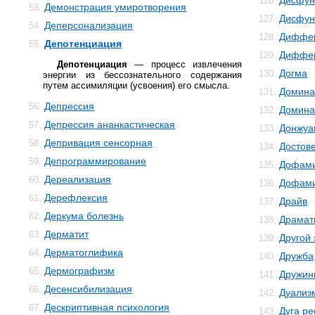
Дисфун
126.
Демонстрация умиротворения
53.
Дисфун
127.
Деперсонализация
54.
Диффер
128.
Депотенциация
55.
Диффер
129.
Депотенциация
— процесс извлечения
Догма
130.
энергии из бессознательного содержания
путем ассимиляции (усвоения) его смысла.
Домина
131.
Депрессия
56.
Домина
132.
Депрессия ананкастическая
57.
Донжуа
133.
Депривация сенсорная
58.
Достов
134.
Депрограммирование
59.
Дофам
135.
Дереализация
60.
Дофами
136.
Дерефлексия
61.
Драйв
137.
Деркума болезнь
62.
Драмат
138.
Дерматит
63.
Другой
139.
Дерматоглифика
64.
Дружба
140.
Дермографизм
65.
Дружин
141.
Десенсибилизация
66.
Дуализ
142.
Дескриптивная психология
67.
Дуга р
143.