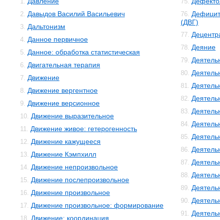
Давление
Дефекто
1.
75.
Давыдов Василий Васильевич
Дефицит
2.
76.
(ДВГ)
Дальтонизм
3.
Децентр
77.
Данное первичное
4.
Деяние
78.
Данное: обработка статистическая
5.
Деятель
79.
Двигательная терапия
6.
Деятель
80.
Движение
7.
Деятель
81.
Движение вергентное
8.
Деятельн
82.
Движение версионное
9.
Деятель
83.
Движение выразительное
10.
Деятель
84.
Движение живое: гетерогенность
11.
Деятель
85.
Движение кажущееся
12.
Деятель
86.
Движение Кэмпхилл
13.
Деятель
87.
Движение непроизвольное
14.
Деятель
88.
Движение послепроизвольное
15.
Деятель
89.
Движение произвольное
16.
Деятель
90.
Движение произвольное: формирование
17.
Деятель
91.
Движение: координация
18.