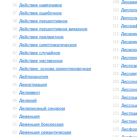
Динами
109.
Действие навязчивое
36.
Диплоп
110.
Действие ошибочное
37.
Диппол
111.
Действие перцептивное
38.
Дисгра
112.
Действие перцептивное викарное
39.
Дискри
113.
Действие предметное
40.
Дискри
114.
Действие симптоматическое
41.
Дисмо
115.
Действие случайное
42.
Диспер
116.
Действие умственное
43.
Диспоз
117.
Действие: основа ориентировочная
44.
Диссим
118.
Дейтеранопия
45.
Диссон
119.
Декортикация
46.
Диссон
120.
Деликвент
47.
Диссоц
121.
Делирий
48.
Диссоц
122.
Делириозный синдром
49.
Дистра
123.
Деменция
50.
Дистре
124.
Деменция боксерская
51.
Дисфор
125.
Деменция семантическая
52.