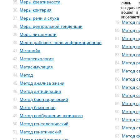
Меры креативности
35.
лишь в
создава
Меры критерия
36.
вошел в 
кибернети
Меры речи и слуха
37.
Метод п
79.
Меры центральной тенденции
38.
Метод п
80.
Меры читаемости
39.
Метод п
81.
Место рабочее: поле информационное
40.
Метод р
82.
Метанойя
41.
Метод р
83.
Метапсихология
42.
Метод р
84.
Метасимуляция
43.
Метод с
85.
Метод
44.
Метод с
86.
Метод анализа жизни
45.
Метод с
87.
Метод антиципации
46.
Метод с
88.
Метод биографический
47.
Метод с
89.
Метод близнецов
48.
Метод с
90.
Метод воображения активного
49.
Метод с
91.
Метод генеалогический
50.
Метод с
92.
Метод генетический
51.
Метод ф
93.