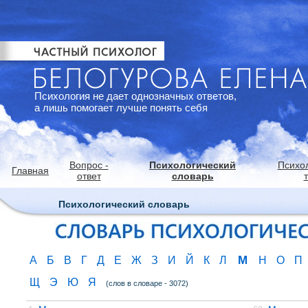
Психология не дает однозначных ответов,
а лишь помогает лучше понять себя
Вопрос -
Психологический
Психо
Главная
ответ
словарь
Психологический словарь
М
А
Б
В
Г
Д
Е
Ж
З
И
Й
К
Л
Н
О
П
Щ
Э
Ю
Я
(слов в словаре - 3072)