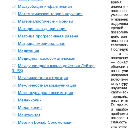
время,
Мастурбация инфантильная
19.
аналогич
постеп
Математическая теория научения
20.
уменьша
мгновен
Материалистический монизм
21.
выделен
средой 
Материнская депривация
22.
позволи
Матрица прогрессивная равена
23.
действ
альтерна
Матрица эмоциональная
24.
телеол
Последую
Медитация
25.
— в час
поведени
Медицина психосоматическая
26.
— обнару
Международная шкала действия Лейтер
27.
объяснит
(LIPS)
он не уч
направ
Межличностная аттракция
28.
включенн
структур
Межличностная коммуникация
29.
научен
хаотичес
Межполушарная ассиметрия
30.
Торндайк
Меланхолик
31.
опыт и н
Гештальт
Меланхолия
32.
и ошибок
проблемы
Менталитет
33.
показал 
Мерлин Вольф Соломонович
слабость
34.
значени