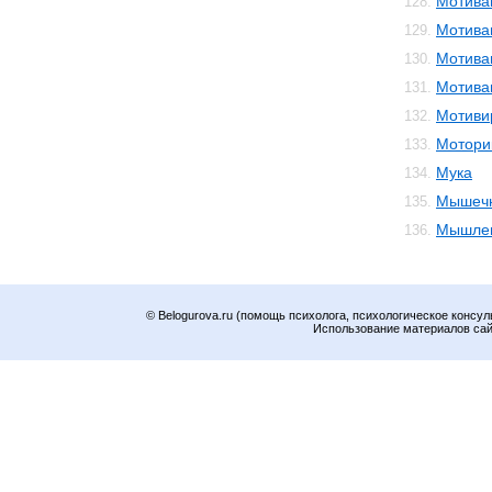
Мотива
128.
Мотива
129.
Мотива
130.
Мотива
131.
Мотиви
132.
Мотори
133.
Мука
134.
Мышечн
135.
Мышле
136.
© Belogurova.ru (помощь психолога, психологическое консул
Использование материалов сайт