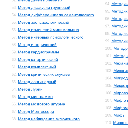
Метод детей приемных
52.
Методик
94.
Метод дисскусии групповой
53.
Методик
95.
Метод дифференциала семантического
54.
Методик
96.
Метод зоопсихологический
55.
Методик
97.
Метод изменений минимальных
56.
Методик
98.
Метод интервью психологического
57.
Методика
99.
Метод исторический
58.
Методо
100.
Метод кардиограммы
59.
Методы
101.
Метод катартический
60.
Механи
102.
Метод комплексный
61.
Мизоги
103.
Метод критических случаев
62.
Микрод
104.
Метод лонгитюдный
63.
Микрот
105.
Метод Лурии
64.
Мирово
106.
Метод миограммы
65.
Миф о 
107.
Метод мозгового штурма
66.
Мифом
108.
Метод Монтессори
67.
Мифы
109.
Метод наблюдения включенного
68.
Мишотт
110.