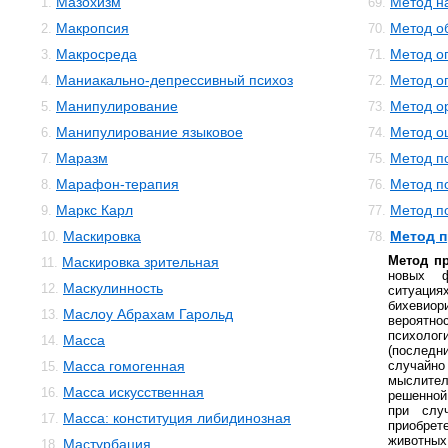
Мазохизм
Метод н
1.
69.
Макропсия
Метод о
2.
70.
Макросреда
Метод о
3.
71.
Маниакально-депрессивный психоз
Метод о
4.
72.
Манипулирование
Метод о
5.
73.
Манипулирование языковое
Метод о
6.
74.
Маразм
Метод п
7.
75.
Марафон-терапия
Метод п
8.
76.
Маркс Карл
Метод п
9.
77.
Маскировка
Метод п
10.
78.
Метод п
Маскировка зрительная
11.
новых 
Маскулинность
12.
ситуац
бихевиор
Маслоу Абрахам Гарольд
13.
вероятно
психоло
Масса
14.
(последн
Масса гомогенная
случайн
15.
мыслител
Масса искусственная
16.
решенной
при слу
Масса: конституция либидинозная
17.
приобре
животных
Мастурбация
18.