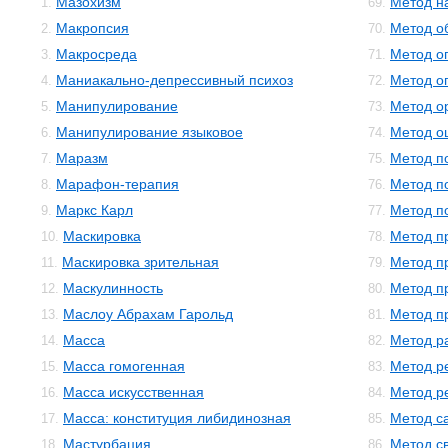
Мазохизм
Метод н
1.
69.
Макропсия
Метод о
2.
70.
Макросреда
Метод о
3.
71.
Маниакально-депрессивный психоз
Метод о
4.
72.
Манипулирование
Метод о
5.
73.
Манипулирование языковое
Метод о
6.
74.
Маразм
Метод п
7.
75.
Марафон-терапия
Метод п
8.
76.
Маркс Карл
Метод п
9.
77.
Маскировка
Метод п
10.
78.
Маскировка зрительная
Метод п
11.
79.
Маскулинность
Метод п
12.
80.
Маслоу Абрахам Гарольд
Метод п
13.
81.
Масса
Метод р
14.
82.
Масса гомогенная
Метод р
15.
83.
Масса искусственная
Метод р
16.
84.
Масса: конституция либидинозная
Метод с
17.
85.
Мастурбация
Метод с
18.
86.