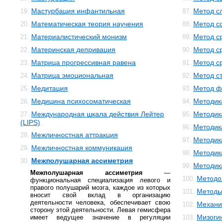
Мастурбация инфантильная
Метод с
19.
87.
Математическая теория научения
Метод с
20.
88.
Материалистический монизм
Метод с
21.
89.
Материнская депривация
Метод с
22.
90.
Матрица прогрессивная равена
Метод с
23.
91.
Матрица эмоциональная
Метод с
24.
92.
Медитация
Метод ф
25.
93.
Медицина психосоматическая
Методик
26.
94.
Международная шкала действия Лейтер
Методик
27.
95.
(LIPS)
Методик
96.
Межличностная аттракция
28.
Методик
97.
Межличностная коммуникация
29.
Методик
98.
Межполушарная ассиметрия
30.
Методика
99.
Межполушарная ассиметрия
—
Методо
100.
функциональная специализация левого и
правого полушарий мозга, каждое из которых
Методы
101.
вносит свой вклад в организацию
деятельности человека, обеспечивает свою
Механи
102.
сторону этой деятельности. Левая гемисфера
Мизоги
имеет ведущее значение в регуляции
103.