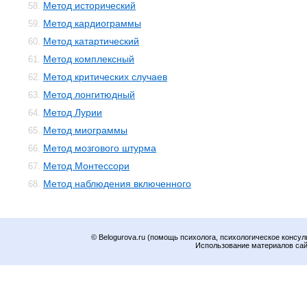
Метод исторический
58.
Метод кардиограммы
59.
Метод катартический
60.
Метод комплексный
61.
Метод критических случаев
62.
Метод лонгитюдный
63.
Метод Лурии
64.
Метод миограммы
65.
Метод мозгового штурма
66.
Метод Монтессори
67.
Метод наблюдения включенного
68.
© Belogurova.ru (помощь психолога, психологическое консул
Использование материалов сайт