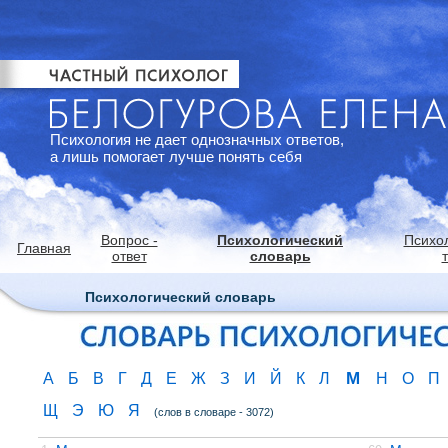
Психология не дает однозначных ответов,
а лишь помогает лучше понять себя
Вопрос -
Психологический
Психо
Главная
ответ
словарь
Психологический словарь
М
А
Б
В
Г
Д
Е
Ж
З
И
Й
К
Л
Н
О
П
Щ
Э
Ю
Я
(слов в словаре - 3072)