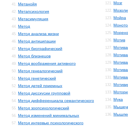
Мозг
121.
Метанойя
41.
Мозоли
122.
Метапсихология
42.
Мойра
123.
Метасимуляция
43.
Моното
124.
Метод
44.
Морено
125.
Метод анализа жизни
45.
Мотив
126.
Метод антиципации
46.
Мотива
127.
Метод биографический
47.
Мотива
128.
Метод близнецов
48.
Мотива
129.
Метод воображения активного
49.
Мотива
130.
Метод генеалогический
50.
Мотива
131.
Метод генетический
51.
Мотиви
132.
Метод детей приемных
52.
Мотори
133.
Метод дисскусии групповой
53.
Мука
134.
Метод дифференциала семантического
54.
Мышечн
135.
Метод зоопсихологический
55.
Мышле
136.
Метод изменений минимальных
56.
Метод интервью психологического
57.