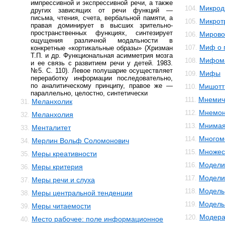
импрессивной и экспрессивной речи, а также
Микрод
104.
других зависящих от речи функций —
письма, чтения, счета, вербальной памяти, а
Микрот
105.
правая доминирует в высших зрительно-
пространственных функциях, синтезирует
Мирово
106.
ощущения различной модальности в
Миф о 
107.
конкретные «кортикальные образы» (Хризман
Т.П. и др. Функциональная асимметрия мозга
Мифом
108.
и ее связь с развитием речи у детей. 1983.
№5. С. 110). Левое полушарие осуществляет
Мифы
109.
переработку информации последовательно,
по аналитическому принципу, правое же —
Мишотт
110.
параллельно, целостно, синтетически
Мнемич
111.
Меланхолик
31.
Мнемон
112.
Меланхолия
32.
Мнимая
113.
Менталитет
33.
Многом
114.
Мерлин Вольф Соломонович
34.
Множес
115.
Меры креативности
35.
Модели
116.
Меры критерия
36.
Модели
117.
Меры речи и слуха
37.
Модель
118.
Меры центральной тенденции
38.
Модель 
119.
Меры читаемости
39.
Модера
120.
Место рабочее: поле информационное
40.