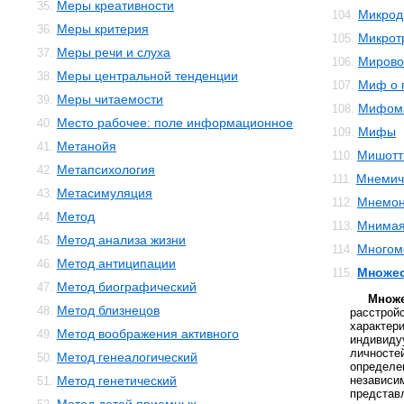
Меры креативности
35.
Микрод
104.
Меры критерия
36.
Микрот
105.
Меры речи и слуха
37.
Мирово
106.
Меры центральной тенденции
38.
Миф о 
107.
Меры читаемости
39.
Мифом
108.
Место рабочее: поле информационное
40.
Мифы
109.
Метанойя
41.
Мишотт
110.
Метапсихология
42.
Мнемич
111.
Метасимуляция
43.
Мнемон
112.
Метод
44.
Мнимая
113.
Метод анализа жизни
45.
Многом
114.
Метод антиципации
46.
Множес
115.
Метод биографический
47.
Множ
Метод близнецов
48.
расстрой
характер
Метод воображения активного
49.
индивид
личносте
Метод генеалогический
50.
определ
Метод генетический
незави
51.
представ