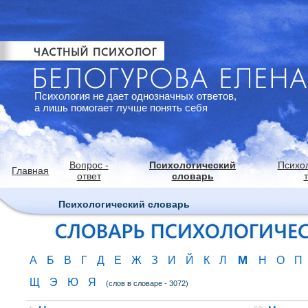
Психология не дает однозначных ответов,
а лишь помогает лучше понять себя
Вопрос -
Психологический
Психо
Главная
ответ
словарь
Психологический словарь
М
А
Б
В
Г
Д
Е
Ж
З
И
Й
К
Л
Н
О
П
Щ
Э
Ю
Я
(слов в словаре - 3072)