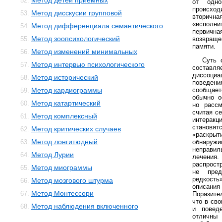
Метод детей приемных
52.
от одн
происход
Метод дисскусии групповой
53.
вторична
«исполн
Метод дифференциала семантического
54.
первичн
Метод зоопсихологический
55.
возвраще
памяти.
Метод изменений минимальных
56.
Суть 
Метод интервью психологического
57.
составл
диссоци
Метод исторический
58.
поведен
Метод кардиограммы
сообщает
59.
обычно о
Метод катартический
60.
но рассм
считая с
Метод комплексный
61.
интерак
становя
Метод критических случаев
62.
«раскр
Метод лонгитюдный
63.
обнаруж
неправил
Метод Лурии
64.
лечен
распрост
Метод миограммы
65.
не пред
редкость
Метод мозгового штурма
66.
описан
Метод Монтессори
67.
Поразите
что в сво
Метод наблюдения включенного
68.
и повед
отличны 