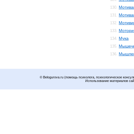
Мотива
130.
Мотива
131.
Мотиви
132.
Мотори
133.
Мука
134.
Мышечн
135.
Мышле
136.
© Belogurova.ru (помощь психолога, психологическое консул
Использование материалов сайт