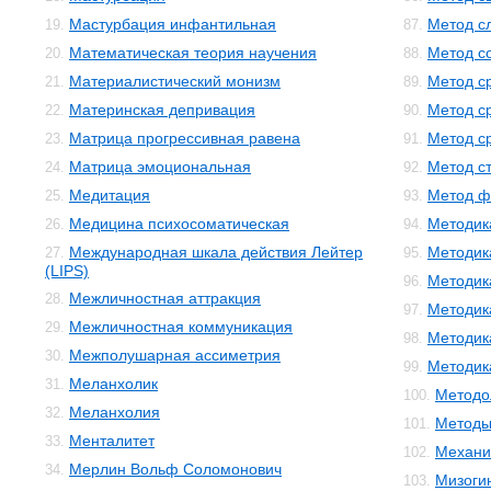
Мастурбация инфантильная
Метод с
19.
87.
Математическая теория научения
Метод с
20.
88.
Материалистический монизм
Метод с
21.
89.
Материнская депривация
Метод с
22.
90.
Матрица прогрессивная равена
Метод с
23.
91.
Матрица эмоциональная
Метод с
24.
92.
Медитация
Метод ф
25.
93.
Медицина психосоматическая
Методик
26.
94.
Международная шкала действия Лейтер
Методик
27.
95.
(LIPS)
Методик
96.
Межличностная аттракция
28.
Методик
97.
Межличностная коммуникация
29.
Методик
98.
Межполушарная ассиметрия
30.
Методика
99.
Меланхолик
31.
Методо
100.
Меланхолия
32.
Методы
101.
Менталитет
33.
Механи
102.
Мерлин Вольф Соломонович
34.
Мизоги
103.