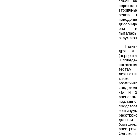
собой ее
переста
вторичны
основе 
поведе
диссонир
она — в
пыталась
окружающ
Разны
друг от
(перцепт
и поведе
показат
тестам,
личностн
также х
различ
свидетел
как и др
распола
подлинно
предст
контин
расстрой
данным 
больши
расстрой
Однако 