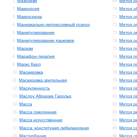
Мазохизм
Метод н
1.
69.
Макропсия
Метод о
2.
70.
Макросреда
Метод о
3.
71.
Маниакально-депрессивный психоз
Метод о
4.
72.
Манипулирование
Метод о
5.
73.
Манипулирование языковое
Метод о
6.
74.
Маразм
Метод п
7.
75.
Марафон-терапия
Метод п
8.
76.
Маркс Карл
Метод п
9.
77.
Маскировка
Метод п
10.
78.
Маскировка зрительная
Метод п
11.
79.
Маскулинность
Метод п
12.
80.
Маслоу Абрахам Гарольд
Метод п
13.
81.
Масса
Метод р
14.
82.
Масса гомогенная
Метод р
15.
83.
Масса искусственная
Метод р
16.
84.
Масса: конституция либидинозная
Метод с
17.
85.
Мастурбация
Метод с
18.
86.