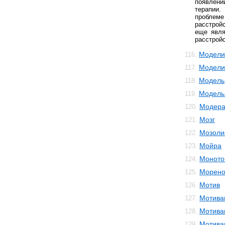
появлен
терапии.
проблеме
расстрой
еще явля
расстрой
Модели
116.
Модели
117.
Модель
118.
Модель 
119.
Модера
120.
Мозг
121.
Мозоли
122.
Мойра
123.
Моното
124.
Морено
125.
Мотив
126.
Мотива
127.
Мотива
128.
Мотива
129.