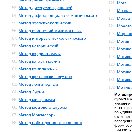
Метод детей приемных
52.
Мозг
121.
Метод дисскусии групповой
53.
Мозоли
122.
Метод дифференциала семантического
54.
Мойра
123.
Метод зоопсихологический
55.
Моното
124.
Метод изменений минимальных
56.
Морено
125.
Метод интервью психологического
57.
Мотив
126.
Метод исторический
58.
Мотива
127.
Метод кардиограммы
59.
Мотива
128.
Метод катартический
60.
Мотива
129.
Метод комплексный
61.
Мотива
130.
Метод критических случаев
62.
Мотива
131.
Метод лонгитюдный
63.
Мотив
132.
Метод Лурии
64.
Мотивир
субъект
Метод миограммы
65.
указания
Метод мозгового штурма
66.
и его ре
побудивш
Метод Монтессори
67.
отличае
поведени
Метод наблюдения включенного
68.
форм осо
личность