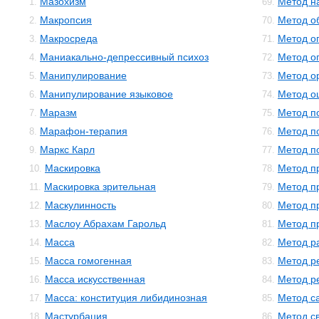
Мазохизм
Метод н
1.
69.
Макропсия
Метод о
2.
70.
Макросреда
Метод о
3.
71.
Маниакально-депрессивный психоз
Метод о
4.
72.
Манипулирование
Метод о
5.
73.
Манипулирование языковое
Метод о
6.
74.
Маразм
Метод п
7.
75.
Марафон-терапия
Метод п
8.
76.
Маркс Карл
Метод п
9.
77.
Маскировка
Метод п
10.
78.
Маскировка зрительная
Метод п
11.
79.
Маскулинность
Метод п
12.
80.
Маслоу Абрахам Гарольд
Метод п
13.
81.
Масса
Метод р
14.
82.
Масса гомогенная
Метод р
15.
83.
Масса искусственная
Метод р
16.
84.
Масса: конституция либидинозная
Метод с
17.
85.
Мастурбация
Метод с
18.
86.