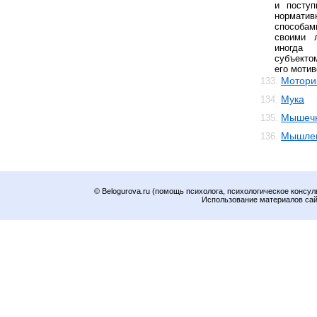
и поступ
нормат
способам
своими 
иногда
субъекто
его мотив
Мотори
133.
Мука
134.
Мышечн
135.
Мышле
136.
© Belogurova.ru (помощь психолога, психологическое консул
Использование материалов сайт