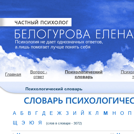
Психология не дает однозначных ответов,
а лишь помогает лучше понять себя
Вопрос -
Психологический
Психо
Главная
ответ
словарь
Психологический словарь
М
А
Б
В
Г
Д
Е
Ж
З
И
Й
К
Л
Н
О
П
Щ
Э
Ю
Я
(слов в словаре - 3072)