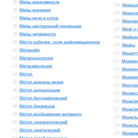
Меры креативности
35.
Микрод
104.
Меры критерия
36.
Микрот
105.
Меры речи и слуха
37.
Мирово
106.
Меры центральной тенденции
38.
Миф о 
107.
Меры читаемости
39.
Мифом
108.
Место рабочее: поле информационное
40.
Мифы
109.
Метанойя
41.
Мишотт
110.
Метапсихология
42.
Мнемич
111.
Метасимуляция
43.
Мнемон
112.
Метод
44.
Мнимая
113.
Метод анализа жизни
45.
Многом
114.
Метод антиципации
46.
Множес
115.
Метод биографический
47.
Модели
116.
Метод близнецов
48.
Модели
117.
Метод воображения активного
49.
Модель
118.
Метод генеалогический
50.
Модель 
119.
Метод генетический
51.
Модера
120.