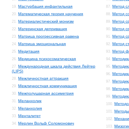
Мастурбация инфантильная
Метод с
19.
87.
Математическая теория научения
Метод с
20.
88.
Материалистический монизм
Метод с
21.
89.
Материнская депривация
Метод с
22.
90.
Матрица прогрессивная равена
Метод с
23.
91.
Матрица эмоциональная
Метод с
24.
92.
Медитация
Метод ф
25.
93.
Медицина психосоматическая
Методик
26.
94.
Международная шкала действия Лейтер
Методик
27.
95.
(LIPS)
Методик
96.
Межличностная аттракция
28.
Методик
97.
Межличностная коммуникация
29.
Методик
98.
Межполушарная ассиметрия
30.
Методика
99.
Меланхолик
31.
Методо
100.
Меланхолия
32.
Методы
101.
Менталитет
33.
Механи
102.
Мерлин Вольф Соломонович
34.
Мизоги
103.