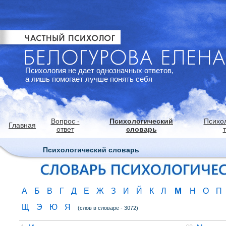
Психология не дает однозначных ответов,
а лишь помогает лучше понять себя
Вопрос -
Психологический
Психо
Главная
ответ
словарь
Психологический словарь
М
А
Б
В
Г
Д
Е
Ж
З
И
Й
К
Л
Н
О
П
Щ
Э
Ю
Я
(слов в словаре - 3072)