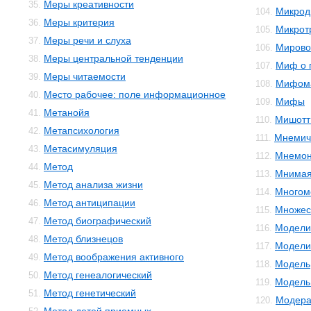
Меры креативности
35.
Микрод
104.
Меры критерия
36.
Микрот
105.
Меры речи и слуха
37.
Мирово
106.
Меры центральной тенденции
38.
Миф о 
107.
Меры читаемости
39.
Мифом
108.
Место рабочее: поле информационное
40.
Мифы
109.
Метанойя
41.
Мишотт
110.
Метапсихология
42.
Мнемич
111.
Метасимуляция
43.
Мнемон
112.
Метод
44.
Мнимая
113.
Метод анализа жизни
45.
Многом
114.
Метод антиципации
46.
Множес
115.
Метод биографический
47.
Модели
116.
Метод близнецов
48.
Модели
117.
Метод воображения активного
49.
Модель
118.
Метод генеалогический
50.
Модель 
119.
Метод генетический
51.
Модера
120.