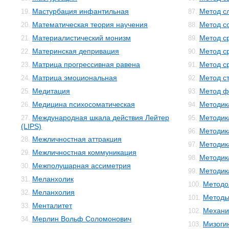
Мастурбация инфантильная
Метод с
19.
87.
Математическая теория научения
Метод с
20.
88.
Материалистический монизм
Метод с
21.
89.
Материнская депривация
Метод с
22.
90.
Матрица прогрессивная равена
Метод с
23.
91.
Матрица эмоциональная
Метод с
24.
92.
Медитация
Метод ф
25.
93.
Медицина психосоматическая
Методик
26.
94.
Международная шкала действия Лейтер
Методик
27.
95.
(LIPS)
Методик
96.
Межличностная аттракция
28.
Методик
97.
Межличностная коммуникация
29.
Методик
98.
Межполушарная ассиметрия
30.
Методика
99.
Меланхолик
31.
Методо
100.
Меланхолия
32.
Методы
101.
Менталитет
33.
Механи
102.
Мерлин Вольф Соломонович
34.
Мизоги
103.