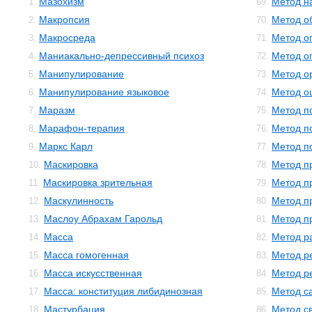
Мазохизм
Метод н
1.
69.
Макропсия
Метод о
2.
70.
Макросреда
Метод о
3.
71.
Маниакально-депрессивный психоз
Метод о
4.
72.
Манипулирование
Метод о
5.
73.
Манипулирование языковое
Метод о
6.
74.
Маразм
Метод п
7.
75.
Марафон-терапия
Метод п
8.
76.
Маркс Карл
Метод п
9.
77.
Маскировка
Метод п
10.
78.
Маскировка зрительная
Метод п
11.
79.
Маскулинность
Метод п
12.
80.
Маслоу Абрахам Гарольд
Метод п
13.
81.
Масса
Метод р
14.
82.
Масса гомогенная
Метод р
15.
83.
Масса искусственная
Метод р
16.
84.
Масса: конституция либидинозная
Метод с
17.
85.
Мастурбация
Метод с
18.
86.