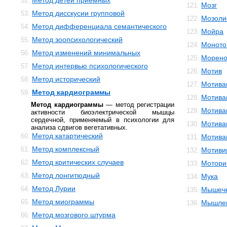
Метод детей приемных
52.
Мозг
121.
Метод дисскусии групповой
53.
Мозоли
122.
Метод дифференциала семантического
54.
Мойра
123.
Метод зоопсихологический
55.
Моното
124.
Метод изменений минимальных
56.
Морено
125.
Метод интервью психологического
57.
Мотив
126.
Метод исторический
58.
Мотива
127.
Метод кардиограммы
59.
Мотива
128.
Метод кардиограммы
— метод регистрации
Мотива
129.
активности биоэлектрической мышцы
сердечной, применяемый в психологии для
Мотива
130.
анализа сдвигов вегетативных.
Метод катартический
60.
Мотива
131.
Метод комплексный
61.
Мотиви
132.
Метод критических случаев
62.
Мотори
133.
Метод лонгитюдный
63.
Мука
134.
Метод Лурии
64.
Мышечн
135.
Метод миограммы
65.
Мышле
136.
Метод мозгового штурма
66.