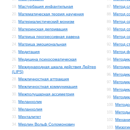
Мастурбация инфантильная
Метод с
19.
87.
Математическая теория научения
Метод с
20.
88.
Материалистический монизм
Метод с
21.
89.
Материнская депривация
Метод с
22.
90.
Матрица прогрессивная равена
Метод с
23.
91.
Матрица эмоциональная
Метод с
24.
92.
Медитация
Метод ф
25.
93.
Медицина психосоматическая
Методик
26.
94.
Международная шкала действия Лейтер
Методик
27.
95.
(LIPS)
Методик
96.
Межличностная аттракция
28.
Методик
97.
Межличностная коммуникация
29.
Методик
98.
Межполушарная ассиметрия
30.
Методика
99.
Меланхолик
31.
Методо
100.
Меланхолия
32.
Методы
101.
Менталитет
33.
Механи
102.
Мерлин Вольф Соломонович
34.
Мизоги
103.