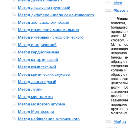
Метод детей приемных
52.
Мозг
121.
Метод дисскусии групповой
53.
Мозоли
122.
Метод дифференциала семантического
54.
Мозол
Метод зоопсихологический
55.
волокон,
большог
Метод изменений минимальных
56.
продольн
часть М
Метод интервью психологического
57.
клювом, 
Метод исторический
М. т. со
58.
являющ
Метод кардиограммы
59.
невронов
белом в
Метод катартический
60.
образую
соединяю
Метод комплексный
61.
колена и 
Метод критических случаев
62.
образую
состав
Метод лонгитюдный
63.
централь
доли. В
Метод Лурии
64.
затылоч
долей, 
Метод миограммы
65.
затылоч
Метод мозгового штурма
66.
передаче
другое, 
Метод Монтессори
67.
мозговых
Метод наблюдения включенного
68.
Мойра
123.