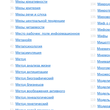
Меры креативности
35.
Микрод
104.
Меры критерия
36.
Микрот
105.
Меры речи и слуха
37.
Мирово
106.
Меры центральной тенденции
38.
Миф о 
107.
Меры читаемости
39.
Мифом
108.
Место рабочее: поле информационное
40.
Мифы
109.
Метанойя
41.
Мишотт
110.
Метапсихология
42.
Мнемич
111.
Метасимуляция
43.
Мнемон
112.
Метод
44.
Мнимая
113.
Метод анализа жизни
45.
Многом
114.
Метод антиципации
46.
Множес
115.
Метод биографический
47.
Модели
116.
Метод близнецов
48.
Модели
117.
Метод воображения активного
49.
Модель
118.
Метод генеалогический
50.
Модель 
119.
Метод генетический
51.
Модера
120.