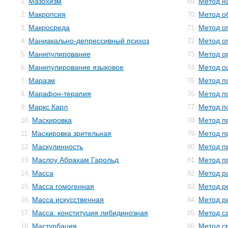
Мазохизм
Метод н
1.
69.
Макропсия
Метод о
2.
70.
Макросреда
Метод о
3.
71.
Маниакально-депрессивный психоз
Метод о
4.
72.
Манипулирование
Метод о
5.
73.
Манипулирование языковое
Метод о
6.
74.
Маразм
Метод п
7.
75.
Марафон-терапия
Метод п
8.
76.
Маркс Карл
Метод п
9.
77.
Маскировка
Метод п
10.
78.
Маскировка зрительная
Метод п
11.
79.
Маскулинность
Метод п
12.
80.
Маслоу Абрахам Гарольд
Метод п
13.
81.
Масса
Метод р
14.
82.
Масса гомогенная
Метод р
15.
83.
Масса искусственная
Метод р
16.
84.
Масса: конституция либидинозная
Метод с
17.
85.
Мастурбация
Метод с
18.
86.