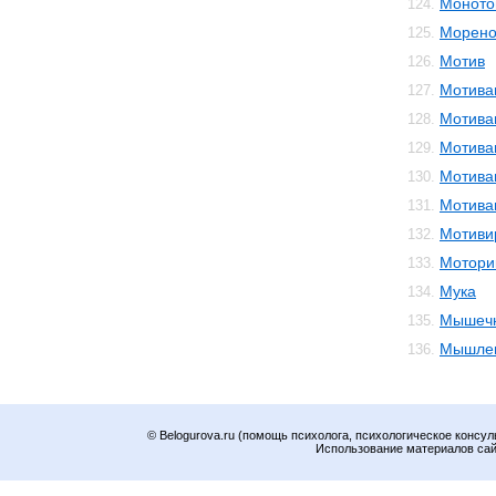
Моното
124.
Морено
125.
Мотив
126.
Мотива
127.
Мотива
128.
Мотива
129.
Мотива
130.
Мотива
131.
Мотиви
132.
Мотори
133.
Мука
134.
Мышечн
135.
Мышле
136.
© Belogurova.ru (помощь психолога, психологическое консул
Использование материалов сайт