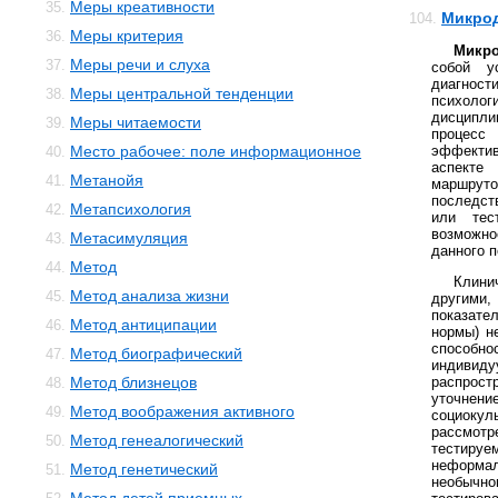
Меры креативности
35.
Микрод
104.
Меры критерия
36.
Микро
Меры речи и слуха
37.
собой у
диагност
Меры центральной тенденции
38.
психолог
дисципл
Меры читаемости
39.
процесс 
Место рабочее: поле информационное
эффектив
40.
аспекте
Метанойя
41.
маршру
последст
Метапсихология
42.
или тес
возможн
Метасимуляция
43.
данного п
Метод
44.
Клин
Метод анализа жизни
45.
другими,
показат
Метод антиципации
46.
нормы) н
способ
Метод биографический
47.
индиви
Метод близнецов
распрост
48.
уточнен
Метод воображения активного
49.
социокул
рассмот
Метод генеалогический
50.
тестир
неформ
Метод генетический
51.
необычн