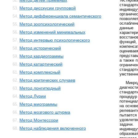
Метод детей приемных
52.
тести
стандар
Метод дисскусии групповой
53.
индивид
органи
Метод дифференциала семантического
54.
позволяе
ослаблен
Метод зоопсихологический
55.
данные
Метод изменений минимальных
56.
характе
восстан
Метод интервью психологического
57.
функций,
компенса
Метод исторический
58.
оценивае
представ
Метод кардиограммы
59.
а также 
Метод катартический
60.
огран
стандарт
Метод комплексный
61.
умственн
Метод критических случаев
62.
Микр
диагнос
Метод лонгитюдный
63.
стандар
Метод Лурии
64.
проце
потенциа
Метод миограммы
65.
на основ
релевант
Метод мозгового штурма
66.
пытается
удовлетв
Метод Монтессори
67.
задачи.
Метод наблюдения включенного
68.
индивид
образов