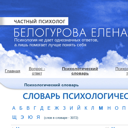
Психология не дает однозначных ответов,
а лишь помогает лучше понять себя
Вопрос -
Психологический
Психо
Главная
ответ
словарь
Психологический словарь
М
А
Б
В
Г
Д
Е
Ж
З
И
Й
К
Л
Н
О
П
Щ
Э
Ю
Я
(слов в словаре - 3072)