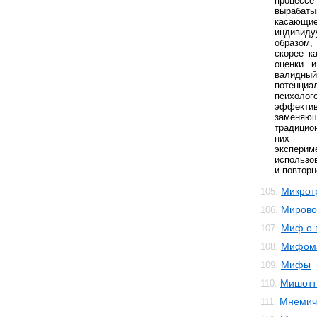
процес
вырабат
касающие
индивиду
образом,
скорее к
оценки и
валидны
потенциа
психолог
эффекти
замен
традицио
них 
экспери
использо
и повторн
Микрот
105.
Мирово
106.
Миф о 
107.
Мифом
108.
Мифы
109.
Мишотт
110.
Мнемич
111.