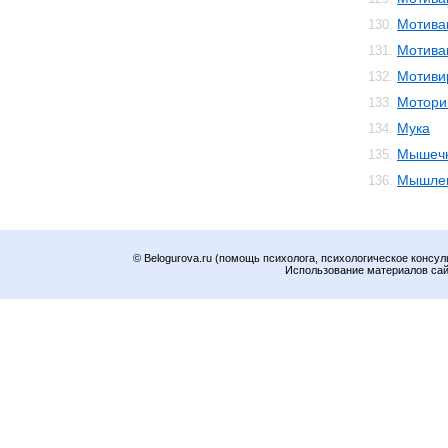
Мотива
130.
Мотива
131.
Мотиви
132.
Мотори
133.
Мука
134.
Мышечн
135.
Мышле
136.
© Belogurova.ru (помощь психолога, психологическое консул
Использование материалов сайт