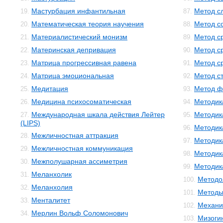
Мастурбация инфантильная
Метод с
19.
87.
Математическая теория научения
Метод с
20.
88.
Материалистический монизм
Метод с
21.
89.
Материнская депривация
Метод с
22.
90.
Матрица прогрессивная равена
Метод с
23.
91.
Матрица эмоциональная
Метод с
24.
92.
Медитация
Метод ф
25.
93.
Медицина психосоматическая
Методик
26.
94.
Международная шкала действия Лейтер
Методик
27.
95.
(LIPS)
Методик
96.
Межличностная аттракция
28.
Методик
97.
Межличностная коммуникация
29.
Методик
98.
Межполушарная ассиметрия
30.
Методика
99.
Меланхолик
31.
Методо
100.
Меланхолия
32.
Методы
101.
Менталитет
33.
Механи
102.
Мерлин Вольф Соломонович
34.
Мизоги
103.