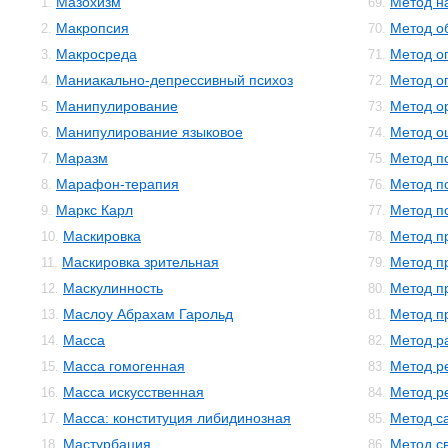
Мазохизм
Метод н
1.
69.
Макропсия
Метод о
2.
70.
Макросреда
Метод о
3.
71.
Маниакально-депрессивный психоз
Метод о
4.
72.
Манипулирование
Метод о
5.
73.
Манипулирование языковое
Метод о
6.
74.
Маразм
Метод п
7.
75.
Марафон-терапия
Метод п
8.
76.
Маркс Карл
Метод п
9.
77.
Маскировка
Метод п
10.
78.
Маскировка зрительная
Метод п
11.
79.
Маскулинность
Метод п
12.
80.
Маслоу Абрахам Гарольд
Метод п
13.
81.
Масса
Метод р
14.
82.
Масса гомогенная
Метод р
15.
83.
Масса искусственная
Метод р
16.
84.
Масса: конституция либидинозная
Метод с
17.
85.
Мастурбация
Метод с
18.
86.