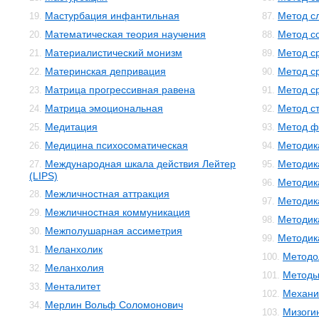
Мастурбация инфантильная
Метод с
19.
87.
Математическая теория научения
Метод с
20.
88.
Материалистический монизм
Метод с
21.
89.
Материнская депривация
Метод с
22.
90.
Матрица прогрессивная равена
Метод с
23.
91.
Матрица эмоциональная
Метод с
24.
92.
Медитация
Метод ф
25.
93.
Медицина психосоматическая
Методик
26.
94.
Международная шкала действия Лейтер
Методик
27.
95.
(LIPS)
Методик
96.
Межличностная аттракция
28.
Методик
97.
Межличностная коммуникация
29.
Методик
98.
Межполушарная ассиметрия
30.
Методика
99.
Меланхолик
31.
Методо
100.
Меланхолия
32.
Методы
101.
Менталитет
33.
Механи
102.
Мерлин Вольф Соломонович
34.
Мизоги
103.