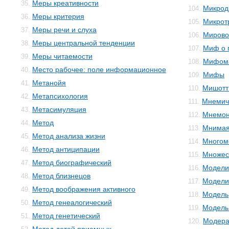
Меры креативности
35.
Микрод
104.
Меры критерия
36.
Микрот
105.
Меры речи и слуха
37.
Мирово
106.
Меры центральной тенденции
38.
Миф о 
107.
Меры читаемости
39.
Мифом
108.
Место рабочее: поле информационное
40.
Мифы
109.
Метанойя
41.
Мишотт
110.
Метапсихология
42.
Мнемич
111.
Метасимуляция
43.
Мнемон
112.
Метод
44.
Мнимая
113.
Метод анализа жизни
45.
Многом
114.
Метод антиципации
46.
Множес
115.
Метод биографический
47.
Модели
116.
Метод близнецов
48.
Модели
117.
Метод воображения активного
49.
Модель
118.
Метод генеалогический
50.
Модель 
119.
Метод генетический
51.
Модера
120.