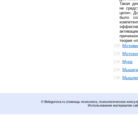
Такая де
не средс
цели». Д
было со
компе
эффекти
активаци
причинн
теория «п
Мотиви
132.
Мотори
133.
Мука
134.
Мышечн
135.
Мышле
136.
© Belogurova.ru (помощь психолога, психологическое консул
Использование материалов сайт