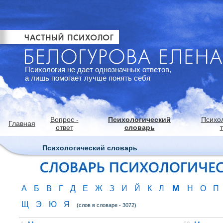
Психология не дает однозначных ответов,
а лишь помогает лучше понять себя
Вопрос -
Психологический
Психо
Главная
ответ
словарь
Психологический словарь
М
А
Б
В
Г
Д
Е
Ж
З
И
Й
К
Л
Н
О
П
Щ
Э
Ю
Я
(слов в словаре - 3072)