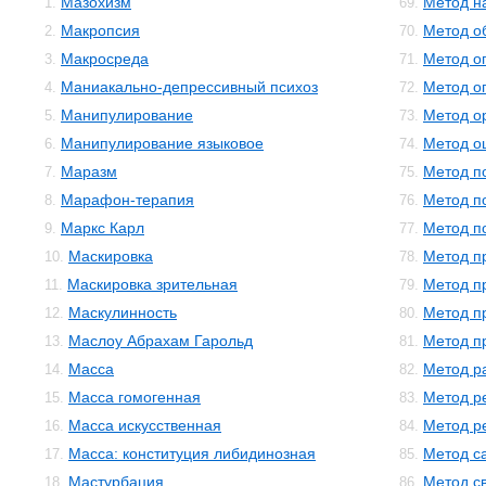
Мазохизм
Метод н
1.
69.
Макропсия
Метод о
2.
70.
Макросреда
Метод о
3.
71.
Маниакально-депрессивный психоз
Метод о
4.
72.
Манипулирование
Метод о
5.
73.
Манипулирование языковое
Метод о
6.
74.
Маразм
Метод п
7.
75.
Марафон-терапия
Метод п
8.
76.
Маркс Карл
Метод п
9.
77.
Маскировка
Метод п
10.
78.
Маскировка зрительная
Метод п
11.
79.
Маскулинность
Метод п
12.
80.
Маслоу Абрахам Гарольд
Метод п
13.
81.
Масса
Метод р
14.
82.
Масса гомогенная
Метод р
15.
83.
Масса искусственная
Метод р
16.
84.
Масса: конституция либидинозная
Метод с
17.
85.
Мастурбация
Метод с
18.
86.