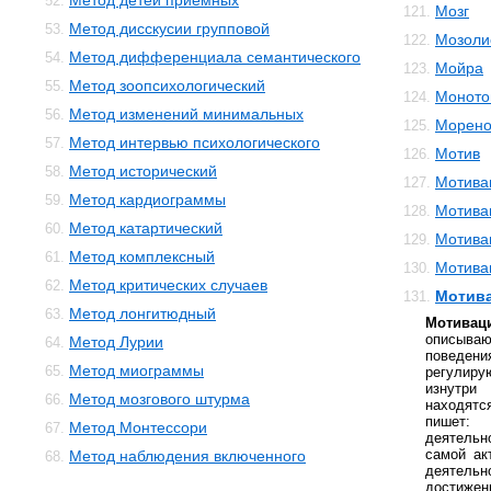
Метод детей приемных
52.
Мозг
121.
Метод дисскусии групповой
53.
Мозоли
122.
Метод дифференциала семантического
54.
Мойра
123.
Метод зоопсихологический
55.
Моното
124.
Метод изменений минимальных
56.
Морено
125.
Метод интервью психологического
57.
Мотив
126.
Метод исторический
58.
Мотива
127.
Метод кардиограммы
59.
Мотива
128.
Метод катартический
60.
Мотива
129.
Метод комплексный
61.
Мотива
130.
Метод критических случаев
62.
Мотива
131.
Метод лонгитюдный
63.
Мотивац
описыва
Метод Лурии
64.
поведе
Метод миограммы
65.
регулир
изнутр
Метод мозгового штурма
66.
находятс
пишет:
Метод Монтессори
67.
деятельн
самой ак
Метод наблюдения включенного
68.
деятель
достиже