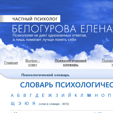
Психология не дает однозначных ответов,
а лишь помогает лучше понять себя
Вопрос -
Психологический
Психо
Главная
ответ
словарь
Психологический словарь
М
А
Б
В
Г
Д
Е
Ж
З
И
Й
К
Л
Н
О
П
Щ
Э
Ю
Я
(слов в словаре - 3072)