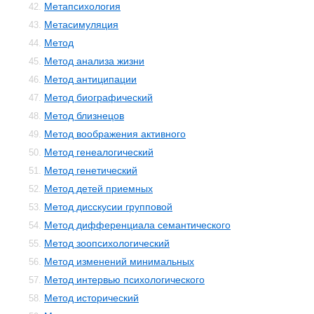
Метапсихология
42.
Метасимуляция
43.
Метод
44.
Метод анализа жизни
45.
Метод антиципации
46.
Метод биографический
47.
Метод близнецов
48.
Метод воображения активного
49.
Метод генеалогический
50.
Метод генетический
51.
Метод детей приемных
52.
Метод дисскусии групповой
53.
Метод дифференциала семантического
54.
Метод зоопсихологический
55.
Метод изменений минимальных
56.
Метод интервью психологического
57.
Метод исторический
58.