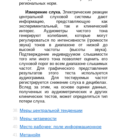
региональных норм.
Измерение слуха.
Электрические реакции
центральной слуховой системы дают
информацию, представляющую как
экспериментальный, так и клинический
интерес. Аудиометры чистого тона
генерируют колебания, которые могут
регулироваться по интенсивности (громкости
звука) тонов в диапазоне от низкой до
высокой частоты (высоты звука).
Подтверждение индивидуумом слышимости
того или иного тона позволяет оценить его
слуховой порог во всем диапазоне слышимых
частот. Для графического представления
результатов этого теста используется
аудиограмма. Для тестируемых частот
регистрируется снижение слуха в децибелах.
Вслед за этим, на основе оценки данных,
полученных из аудиометрических и других
клинических тестов, может определяться тип
потери слуха.
Меры центральной тенденции
38.
Меры читаемости
39.
Место рабочее: поле информационное
40.
Метанойя
41.