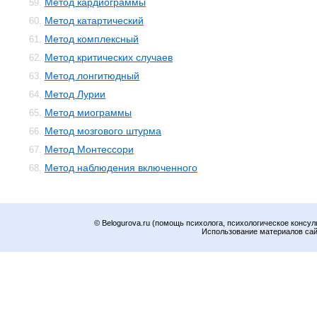
Метод кардиограммы
59.
Метод катартический
60.
Метод комплексный
61.
Метод критических случаев
62.
Метод лонгитюдный
63.
Метод Лурии
64.
Метод миограммы
65.
Метод мозгового штурма
66.
Метод Монтессори
67.
Метод наблюдения включенного
68.
© Belogurova.ru (помощь психолога, психологическое консул
Использование материалов сайт