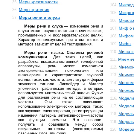
Меры креативности
35.
Микрод
104.
Меры критерия
36.
Микрот
105.
Меры речи и слуха
37.
Мирово
106.
Меры речи и слуха
— измерение речи и
Миф о 
107.
слуха может осуществляться в клинических,
промышленных и исследовательских целях.
Мифом
108.
Характер используемых при этом тестов и
Мифы
109.
методов зависит от целей тестирования.
Мишотт
110.
Меры речи—языка.
Системы речевой
коммуникации.
Для таких целей, как
Мнемич
111.
разработка высококачественной телефонной
аппаратуры, речь может измеряться
Мнемон
112.
экспериментальными психологами или
Мнимая
инженерами в характеристиках звуковой
113.
волны, таких как частота, амплитуда и форма
Многом
114.
звукового сигнала. Ликлайдер и Миллер
упоминают графические методы, в которых
Множес
115.
используется математический анализ Фурье
для разложения речи на ее составляющие
Модели
116.
частоты. Они также описывают
Модели
117.
использование электрических методов, таких
как звуковая спектрография, регистрирующая
Модель
118.
изменения паттерна интенсивности—частоты
как функции времени. Это позволяет
Модель 
119.
получать и сравнивать между собой
визуальные паттерны (спектрограммы)
Модера
120.
различных слов или фраз.