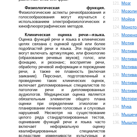
Мозг
121.
Физиологическая функция.
Мозоли
122.
Физиологические аспекты речеобразования и
голосообразования могут изучаться с
Мойра
123.
использованием электрофизиологических и
кинофлюорографических методов.
Моното
124.
Клиническая оценка речи—языка.
Морено
125.
Оценка функций речи и языка в клинических
Мотив
126.
целях связана с оценкой одной или более
подобластей речи и языка. Эти подобласти
Мотива
127.
могут включать артикуляцию, или фонологию
(образование речевых звуков); голос, или
Мотива
128.
фонацию, и резонанс; восприятие речи,
Мотива
обработку речевой информации и порождение
129.
речи, а также ее плавность (включая
Мотива
130.
заикание). Персонал, подготовленный к
проведению таких клинических оценок,
Мотива
131.
включает дипломированных специалистов по
патологии речи и дипломированных
Мотиви
132.
аудиологов. Медицинская оценка является
Мотори
133.
обязательным элементом общего плана
оценки при определении этиологии и
Мука
134.
планировании лечения голосовых и слуховых
нарушений. Несмотря на существование
Мышечн
135.
целого ряда стандартизированных тестов,
оценивание функций речи и языка часто
Мышле
136.
включает неформальную оценку
квалифицированных специалистов
вследствие изменчивости культурных и