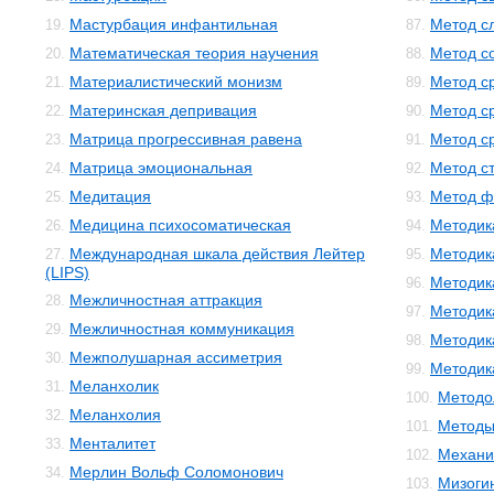
Мастурбация инфантильная
Метод с
19.
87.
Математическая теория научения
Метод с
20.
88.
Материалистический монизм
Метод с
21.
89.
Материнская депривация
Метод с
22.
90.
Матрица прогрессивная равена
Метод с
23.
91.
Матрица эмоциональная
Метод с
24.
92.
Медитация
Метод ф
25.
93.
Медицина психосоматическая
Методик
26.
94.
Международная шкала действия Лейтер
Методик
27.
95.
(LIPS)
Методик
96.
Межличностная аттракция
28.
Методик
97.
Межличностная коммуникация
29.
Методик
98.
Межполушарная ассиметрия
30.
Методика
99.
Меланхолик
31.
Методо
100.
Меланхолия
32.
Методы
101.
Менталитет
33.
Механи
102.
Мерлин Вольф Соломонович
34.
Мизоги
103.