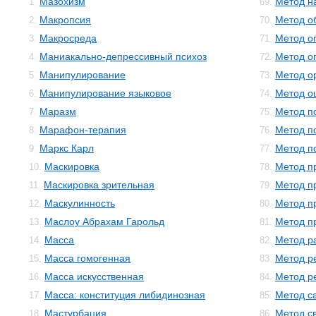
Мазохизм
Метод н
1.
69.
Макропсия
Метод о
2.
70.
Макросреда
Метод о
3.
71.
Маниакально-депрессивный психоз
Метод о
4.
72.
Манипулирование
Метод о
5.
73.
Манипулирование языковое
Метод о
6.
74.
Маразм
Метод п
7.
75.
Марафон-терапия
Метод п
8.
76.
Маркс Карл
Метод п
9.
77.
Маскировка
Метод п
10.
78.
Маскировка зрительная
Метод п
11.
79.
Маскулинность
Метод п
12.
80.
Маслоу Абрахам Гарольд
Метод п
13.
81.
Масса
Метод р
14.
82.
Масса гомогенная
Метод р
15.
83.
Масса искусственная
Метод р
16.
84.
Масса: конституция либидинозная
Метод с
17.
85.
Мастурбация
Метод с
18.
86.