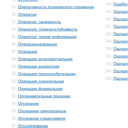
Ошибоч
184.
Оперативность психического отражения
81.
Ощуще
185.
Оператор
82.
Ощущен
186.
Оператор: надежность
83.
Ощущен
187.
Оператор: помехоустойчивость
84.
Ощущен
188.
Оператор: прием информации
85.
Ощущен
189.
Операционализация
86.
Ощущен
190.
Операция
87.
Ощущен
191.
Операция интеллектуальная
88.
Ощущен
192.
Операция конкретная
89.
Ощущен
193.
Операция приспособительная
90.
Ощущен
194.
Операция сознательная
91.
Операция формальная
92.
Опознавательные признаки
93.
Опознание
94.
Опознание симультанное
95.
Опознание сукцессивное
96.
Опосредование
97.