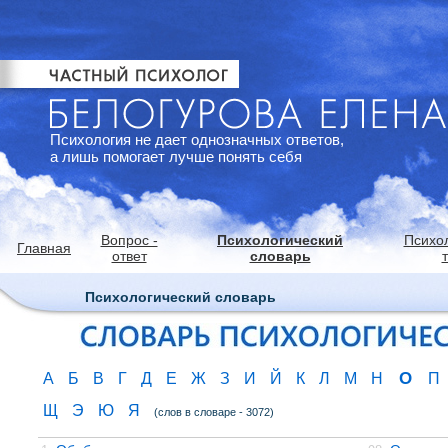
Психология не дает однозначных ответов,
а лишь помогает лучше понять себя
Вопрос -
Психологический
Психо
Главная
ответ
словарь
Психологический словарь
О
А
Б
В
Г
Д
Е
Ж
З
И
Й
К
Л
М
Н
П
Щ
Э
Ю
Я
(слов в словаре - 3072)