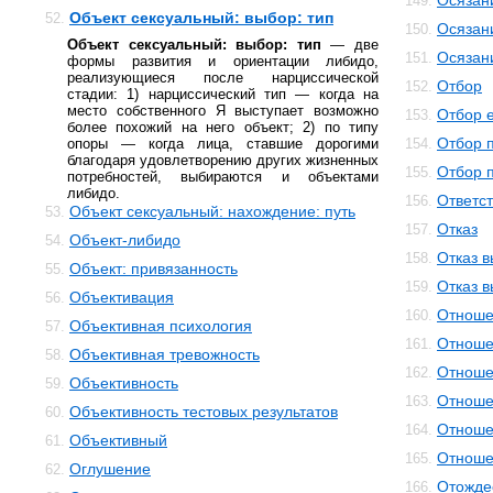
Осязан
149.
Объект сексуальный: выбор: тип
52.
Осязан
150.
Объект сексуальный: выбор: тип
— две
Осязан
151.
формы развития и ориентации либидо,
реализующиеся после нарциссической
Отбор
152.
стадии: 1) нарциссический тип — когда на
место собственного Я выступает возможно
Отбор 
153.
более похожий на него объект; 2) по типу
Отбор 
опоры — когда лица, ставшие дорогими
154.
благодаря удовлетворению других жизненных
Отбор 
155.
потребностей, выбираются и объектами
либидо.
Ответс
156.
Объект сексуальный: нахождение: путь
53.
Отказ
157.
Объект-либидо
54.
Отказ 
158.
Объект: привязанность
55.
Отказ 
159.
Объективация
56.
Отноше
160.
Объективная психология
57.
Отноше
161.
Объективная тревожность
58.
Отноше
162.
Объективность
59.
Отноше
163.
Объективность тестовых результатов
60.
Отноше
164.
Объективный
61.
Отноше
165.
Оглушение
62.
Отожде
166.