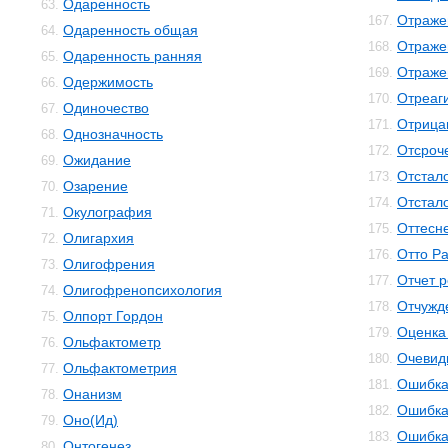
Одаренность
63.
Отраже
167.
Одаренность общая
64.
Отраже
168.
Одаренность ранняя
65.
Отраже
169.
Одержимость
66.
Отреаг
170.
Одиночество
67.
Отрица
171.
Однозначность
68.
Отсроч
172.
Ожидание
69.
Отстал
173.
Озарение
70.
Отстал
174.
Окулография
71.
Оттесн
175.
Олигархия
72.
Отто Р
176.
Олигофрения
73.
Отчет 
177.
Олигофренопсихология
74.
Отчужд
178.
Олпорт Гордон
75.
Оценка
179.
Ольфактометр
76.
Очевид
180.
Ольфактометрия
77.
Ошибк
181.
Онанизм
78.
Ошибка
182.
Оно(Ид)
79.
Ошибка
183.
Онтогенез
80.