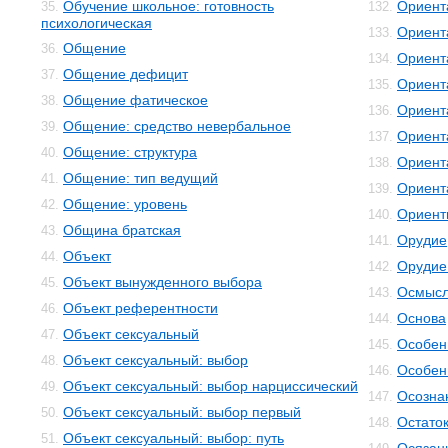
Обучение школьное: готовность
Ориент
35.
132.
психологическая
Ориент
133.
Общение
36.
Ориент
134.
Общение дефицит
37.
Ориент
135.
Общение фатическое
38.
Ориент
136.
Общение: средство невербальное
39.
Ориент
137.
Общение: структура
40.
Ориент
138.
Общение: тип ведущий
41.
Ориент
139.
Общение: уровень
42.
Ориент
140.
Община братская
43.
Орудие
141.
Объект
44.
Орудие
142.
Объект вынужденного выбора
45.
Осмысл
143.
Объект референтности
46.
Основа
144.
Объект сексуальный
47.
Особенн
145.
Объект сексуальный: выбор
48.
Особен
146.
Объект сексуальный: выбор нарциссический
49.
Осозна
147.
Объект сексуальный: выбор первый
50.
Остато
148.
Объект сексуальный: выбор: путь
51.