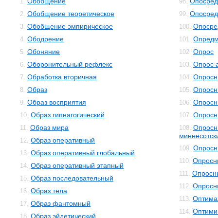
Обобщение
Опосред
1.
98.
Обобщение теоретическое
Опосред
2.
99.
Обобщение эмпирическое
Опосре
3.
100.
Ободрение
Опредм
4.
101.
Обоняние
Опрос
5.
102.
Оборонительный рефлекс
Опрос 
6.
103.
Обработка вторичная
Опросн
7.
104.
Образ
Опросн
8.
105.
Образ восприятия
Опросн
9.
106.
Образ гипнагогический
Опросн
10.
107.
Образ мира
Опросн
11.
108.
миннесотск
Образ оперативный
12.
Опросн
109.
Образ оперативный глобальный
13.
Опросн
110.
Образ оперативный этапный
14.
Опросни
111.
Образ последовательный
15.
Опросн
112.
Образ тела
16.
Оптима
113.
Образ фантомный
17.
Оптими
114.
Образ эйдетический
18.