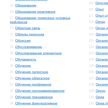
Опусте
115.
Образование
19.
Опыт
116.
Образование реактивное
20.
Опыт с
117.
Образование тормозных условных
21.
Орган
рефлексов
118.
Обратная связь
Орган ч
22.
119.
Обряды перехода
Органи
23.
120.
Обсессия
Органи
24.
121.
Обусловливание
Органи
25.
122.
Обусловливание оперантное
Органи
26.
123.
Обучаемость
Органи
27.
124.
Обучение
Организ
28.
125.
Обучение латентное
Органи
29.
126.
Обучение облигатное
Органи
30.
127.
Обучение проблемное
Органи
31.
128.
Обучение программированное
Оргон
32.
129.
Обучение тренажерное
Орда
33.
130.
Обучение факультативное
Орда о
34.
131.