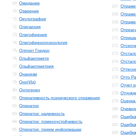
Ожидание
69.
Отраже
167.
Озарение
70.
Отраже
168.
Окулография
71.
Отраже
169.
Олигархия
72.
Отреаг
170.
Олигофрения
73.
Отрица
171.
Олигофренопсихология
74.
Отсроч
172.
Олпорт Гордон
75.
Отстал
173.
Ольфактометр
76.
Отстал
174.
Ольфактометрия
77.
Оттесн
175.
Онанизм
78.
Отто Р
176.
Оно(Ид)
79.
Отчет 
177.
Онтогенез
80.
Отчужд
178.
Оперативность психического отражения
81.
Оценка
179.
Оператор
82.
Очевид
180.
Оператор: надежность
83.
Ошибк
181.
Оператор: помехоустойчивость
84.
Ошибка
182.
Оператор: прием информации
85.
Ошибка
183.