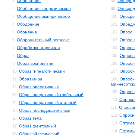
Обобщение
Опосред
1.
98.
Обобщение теоретическое
Опосред
2.
99.
Обобщение эмпирическое
Опосре
3.
100.
Ободрение
Опредм
4.
101.
Обоняние
Опрос
5.
102.
Оборонительный рефлекс
Опрос 
6.
103.
Обработка вторичная
Опросн
7.
104.
Образ
Опросн
8.
105.
Образ восприятия
Опросн
9.
106.
Образ гипнагогический
Опросн
10.
107.
Образ мира
Опросн
11.
108.
миннесотск
Образ оперативный
12.
Опросн
109.
Образ оперативный глобальный
13.
Опросн
110.
Образ оперативный этапный
14.
Опросни
111.
Образ последовательный
15.
Опросн
112.
Образ тела
16.
Оптима
113.
Образ фантомный
17.
Оптими
114.
Образ эйдетический
18.