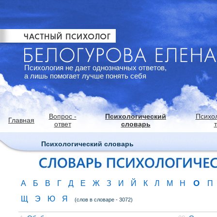
Психология не дает однозначных ответов,
а лишь помогает лучше понять себя
Вопрос -
Психологический
Психо
Главная
ответ
словарь
Психологический словарь
О
А
Б
В
Г
Д
Е
Ж
З
И
Й
К
Л
М
Н
П
Щ
Э
Ю
Я
(слов в словаре - 3072)