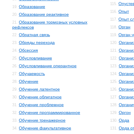
Опусте
115.
Образование
19.
Опыт
116.
Образование реактивное
20.
Опыт с
117.
Образование тормозных условных
21.
Орган
рефлексов
118.
Обратная связь
Орган ч
22.
119.
Обряды перехода
Органи
23.
120.
Обсессия
Органи
24.
121.
Обусловливание
Органи
25.
122.
Обусловливание оперантное
Органи
26.
123.
Обучаемость
Органи
27.
124.
Обучение
Организ
28.
125.
Обучение латентное
Органи
29.
126.
Обучение облигатное
Органи
30.
127.
Обучение проблемное
Органи
31.
128.
Обучение программированное
Оргон
32.
129.
Обучение тренажерное
Орда
33.
130.
Обучение факультативное
Орда о
34.
131.