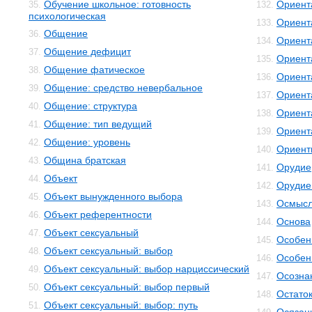
Обучение школьное: готовность
Ориент
35.
132.
психологическая
Ориент
133.
Общение
36.
Ориент
134.
Общение дефицит
37.
Ориент
135.
Общение фатическое
38.
Ориент
136.
Общение: средство невербальное
39.
Ориент
137.
Общение: структура
40.
Ориент
138.
Общение: тип ведущий
41.
Ориент
139.
Общение: уровень
42.
Ориент
140.
Община братская
43.
Орудие
141.
Объект
44.
Орудие
142.
Объект вынужденного выбора
45.
Осмысл
143.
Объект референтности
46.
Основа
144.
Объект сексуальный
47.
Особенн
145.
Объект сексуальный: выбор
48.
Особен
146.
Объект сексуальный: выбор нарциссический
49.
Осозна
147.
Объект сексуальный: выбор первый
50.
Остато
148.
Объект сексуальный: выбор: путь
51.