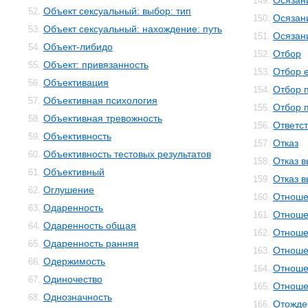
Осязан
149.
Объект сексуальный: выбор: тип
52.
Осязан
150.
Объект сексуальный: нахождение: путь
53.
Осязан
151.
Объект-либидо
54.
Отбор
152.
Объект: привязанность
55.
Отбор 
153.
Объективация
56.
Отбор 
154.
Объективная психология
57.
Отбор 
155.
Объективная тревожность
58.
Ответс
156.
Объективность
59.
Отказ
157.
Объективность тестовых результатов
60.
Отказ 
158.
Объективный
61.
Отказ 
159.
Оглушение
62.
Отноше
160.
Одаренность
63.
Отноше
161.
Одаренность общая
64.
Отноше
162.
Одаренность ранняя
65.
Отноше
163.
Одержимость
66.
Отноше
164.
Одиночество
67.
Отноше
165.
Однозначность
68.
Отожде
166.