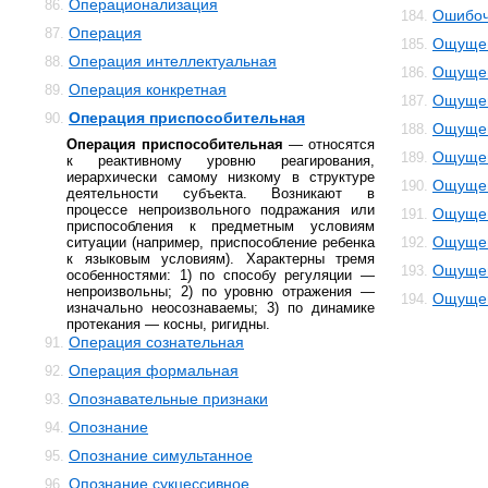
Операционализация
86.
Ошибоч
184.
Операция
87.
Ощуще
185.
Операция интеллектуальная
88.
Ощущен
186.
Операция конкретная
89.
Ощущен
187.
Операция приспособительная
90.
Ощущен
188.
Операция приспособительная
— относятся
Ощущен
189.
к реактивному уровню реагирования,
иерархически самому низкому в структуре
Ощущен
190.
деятельности субъекта. Возникают в
процессе непроизвольного подражания или
Ощущен
191.
приспособления к предметным условиям
Ощущен
ситуации (например, приспособление ребенка
192.
к языковым условиям). Характерны тремя
Ощущен
193.
особенностями: 1) по способу регуляции —
непроизвольны; 2) по уровню отражения —
Ощущен
194.
изначально неосознаваемы; 3) по динамике
протекания — косны, ригидны.
Операция сознательная
91.
Операция формальная
92.
Опознавательные признаки
93.
Опознание
94.
Опознание симультанное
95.
Опознание сукцессивное
96.