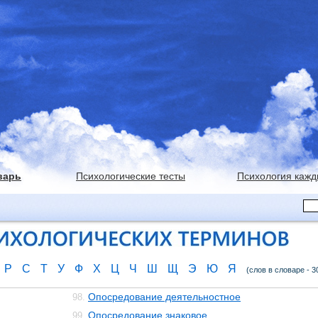
варь
Психологические тесты
Психология кажд
Р
С
Т
У
Ф
Х
Ц
Ч
Ш
Щ
Э
Ю
Я
(слов в словаре - 3
Опосредование деятельностное
98.
Опосредование знаковое
99.