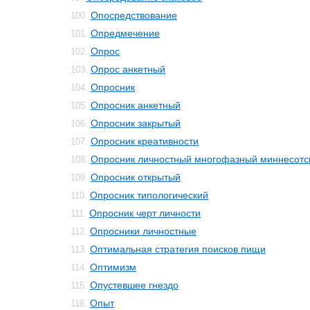
Опосредствование
100.
Опредмечение
101.
Опрос
102.
Опрос анкетный
103.
Опросник
104.
Опросник анкетный
105.
Опросник закрытый
106.
Опросник креативности
107.
Опросник личностный многофазный миннесотс
108.
Опросник открытый
109.
Опросник типологический
110.
Опросник черт личности
111.
Опросники личностные
112.
Оптимальная стратегия поисков пищи
113.
Оптимизм
114.
Опустевшее гнездо
115.
Опыт
116.