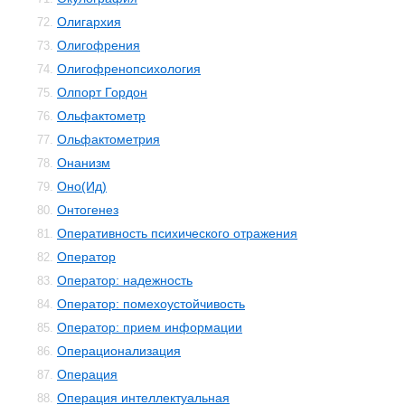
Олигархия
72.
Олигофрения
73.
Олигофренопсихология
74.
Олпорт Гордон
75.
Ольфактометр
76.
Ольфактометрия
77.
Онанизм
78.
Оно(Ид)
79.
Онтогенез
80.
Оперативность психического отражения
81.
Оператор
82.
Оператор: надежность
83.
Оператор: помехоустойчивость
84.
Оператор: прием информации
85.
Операционализация
86.
Операция
87.
Операция интеллектуальная
88.