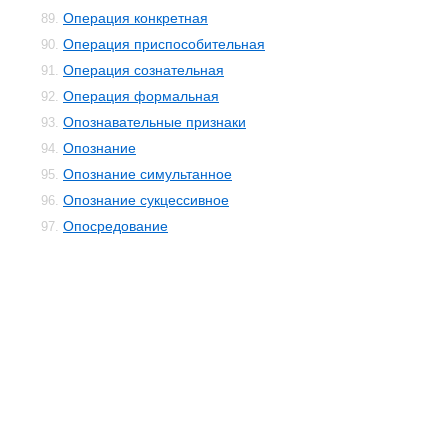
Операция конкретная
89.
Операция приспособительная
90.
Операция сознательная
91.
Операция формальная
92.
Опознавательные признаки
93.
Опознание
94.
Опознание симультанное
95.
Опознание сукцессивное
96.
Опосредование
97.