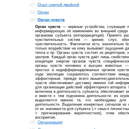
Опыт слепой двойной
117.
Орган
118.
Орган чувств
119.
Орган чувств
— нервные устройства, служащие п
информирующих об изменениях во внешней среде (
организме субъекта (интерорецепция). Принято р
чувствительных систем — зрение, слух, обон
чувствительность. Фактически есть значительно б
только воздействие на кожу вызывает ощущения да
тепла и пр. Органы чувств состоят из рецепторов, 
центров. Каждый орган чувств дает лишь свойстве
концепция энергии органов чувств специфическо
органы чувств человека и высших животных —
простых и недифференцированных органов чувст
ходе эволюции сохранялось соответствие межд
эффекторным, прежде всего мышечно-двигательн
чувств обеспечивают доставку именно той информ
для организации действий эффекторного аппарата. 
включена в деятельность субъекта, обеспечивает 
и вместе с тем подчинена деятельности: из огро
выделяются именно те, что необходимы для 
деятельности. Выделение конкретных сигналов из 
от их значимости для субъекта (-> смысл личностный
> прогнозирование вероятностное); этим обесп
восприятия.
Организация
120.