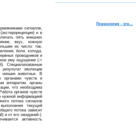
Психология - это...
риемниками сигналов,
экстерорецепция) и в
азличать пять внешних
яние, вкус, кожную
ольшее их число: так,
вления, боли, холода,
нервных проводников и
нное ему ощущение (->
й). Специализованные
 результат эволюции
в низших животных. В
у органами чувств и
ым аппаратом: органы
ации, что необходима
Работа органов чувств
ее нужной информацией
много потока сигналов
выполнения текущей
общего потока зависит
) и от его ожиданий (-
ечивается активность