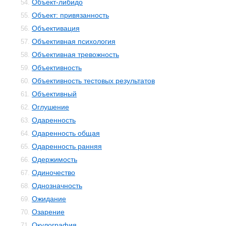
Объект-либидо
54.
Объект: привязанность
55.
Объективация
56.
Объективная психология
57.
Объективная тревожность
58.
Объективность
59.
Объективность тестовых результатов
60.
Объективный
61.
Оглушение
62.
Одаренность
63.
Одаренность общая
64.
Одаренность ранняя
65.
Одержимость
66.
Одиночество
67.
Однозначность
68.
Ожидание
69.
Озарение
70.
Окулография
71.