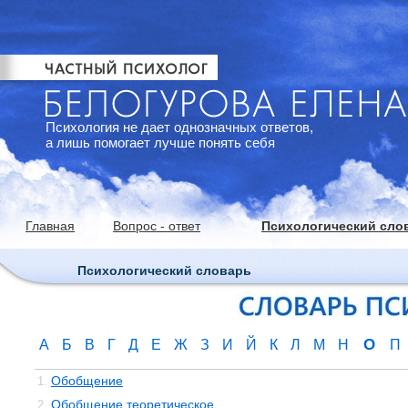
Психология не дает однозначных ответов,
а лишь помогает лучше понять себя
Главная
Вопрос - ответ
Психологический сло
Психологический словарь
О
А
Б
В
Г
Д
Е
Ж
З
И
Й
К
Л
М
Н
П
Обобщение
1.
Обобщение теоретическое
2.