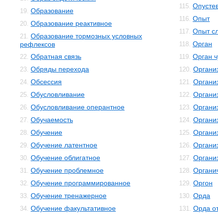
Опусте
115.
Образование
19.
Опыт
116.
Образование реактивное
20.
Опыт с
117.
Образование тормозных условных
21.
Орган
рефлексов
118.
Обратная связь
Орган ч
22.
119.
Обряды перехода
Органи
23.
120.
Обсессия
Органи
24.
121.
Обусловливание
Органи
25.
122.
Обусловливание оперантное
Органи
26.
123.
Обучаемость
Органи
27.
124.
Обучение
Организ
28.
125.
Обучение латентное
Органи
29.
126.
Обучение облигатное
Органи
30.
127.
Обучение проблемное
Органи
31.
128.
Обучение программированное
Оргон
32.
129.
Обучение тренажерное
Орда
33.
130.
Обучение факультативное
Орда о
34.
131.