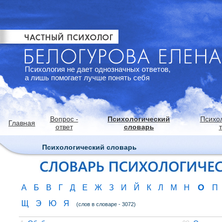
Психология не дает однозначных ответов,
а лишь помогает лучше понять себя
Вопрос -
Психологический
Психо
Главная
ответ
словарь
Психологический словарь
О
А
Б
В
Г
Д
Е
Ж
З
И
Й
К
Л
М
Н
П
Щ
Э
Ю
Я
(слов в словаре - 3072)