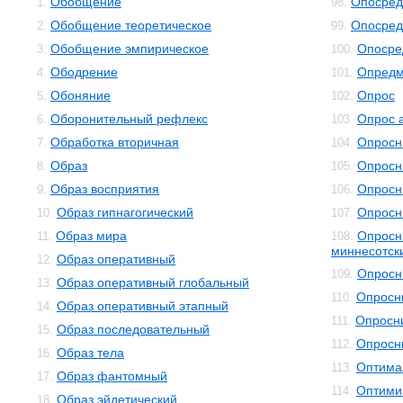
Обобщение
Опосред
1.
98.
Обобщение теоретическое
Опосред
2.
99.
Обобщение эмпирическое
Опосре
3.
100.
Ободрение
Опредм
4.
101.
Обоняние
Опрос
5.
102.
Оборонительный рефлекс
Опрос 
6.
103.
Обработка вторичная
Опросн
7.
104.
Образ
Опросн
8.
105.
Образ восприятия
Опросн
9.
106.
Образ гипнагогический
Опросн
10.
107.
Образ мира
Опросн
11.
108.
миннесотск
Образ оперативный
12.
Опросн
109.
Образ оперативный глобальный
13.
Опросн
110.
Образ оперативный этапный
14.
Опросни
111.
Образ последовательный
15.
Опросн
112.
Образ тела
16.
Оптима
113.
Образ фантомный
17.
Оптими
114.
Образ эйдетический
18.