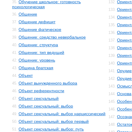
Обучение школьное: готовность
Ориент
35.
132.
психологическая
Ориент
133.
Общение
36.
Ориент
134.
Общение дефицит
37.
Ориент
135.
Общение фатическое
38.
Ориент
136.
Общение: средство невербальное
39.
Ориент
137.
Общение: структура
40.
Ориент
138.
Общение: тип ведущий
41.
Ориент
139.
Общение: уровень
42.
Ориент
140.
Община братская
43.
Орудие
141.
Объект
44.
Орудие
142.
Объект вынужденного выбора
45.
Осмысл
143.
Объект референтности
46.
Основа
144.
Объект сексуальный
47.
Особенн
145.
Объект сексуальный: выбор
48.
Особен
146.
Объект сексуальный: выбор нарциссический
49.
Осозна
147.
Объект сексуальный: выбор первый
50.
Остато
148.
Объект сексуальный: выбор: путь
51.