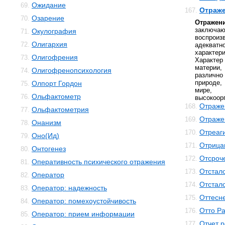
Ожидание
69.
Отраж
167.
Озарение
70.
Отражен
заключа
Окулография
71.
воспрои
Олигархия
72.
адекват
характери
Олигофрения
73.
Характер
материи,
Олигофренопсихология
74.
различно
природе
Олпорт Гордон
75.
мире,
Ольфактометр
76.
высокоор
Отраже
168.
Ольфактометрия
77.
Отраже
169.
Онанизм
78.
Отреаг
170.
Оно(Ид)
79.
Отрица
171.
Онтогенез
80.
Отсроч
172.
Оперативность психического отражения
81.
Отстал
173.
Оператор
82.
Отстал
174.
Оператор: надежность
83.
Оттесн
175.
Оператор: помехоустойчивость
84.
Отто Р
176.
Оператор: прием информации
85.
Отчет 
177.