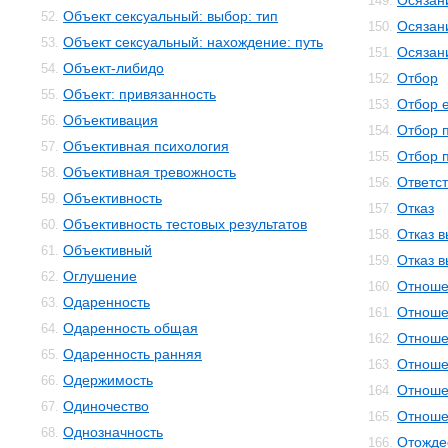
Осязан
149.
Объект сексуальный: выбор: тип
52.
Осязан
150.
Объект сексуальный: нахождение: путь
53.
Осязан
151.
Объект-либидо
54.
Отбор
152.
Объект: привязанность
55.
Отбор 
153.
Объективация
56.
Отбор 
154.
Объективная психология
57.
Отбор 
155.
Объективная тревожность
58.
Ответс
156.
Объективность
59.
Отказ
157.
Объективность тестовых результатов
60.
Отказ 
158.
Объективный
61.
Отказ 
159.
Оглушение
62.
Отноше
160.
Одаренность
63.
Отноше
161.
Одаренность общая
64.
Отноше
162.
Одаренность ранняя
65.
Отноше
163.
Одержимость
66.
Отноше
164.
Одиночество
67.
Отноше
165.
Однозначность
68.
Отожде
166.