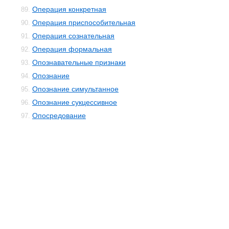
Операция конкретная
89.
Операция приспособительная
90.
Операция сознательная
91.
Операция формальная
92.
Опознавательные признаки
93.
Опознание
94.
Опознание симультанное
95.
Опознание сукцессивное
96.
Опосредование
97.