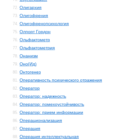
Олигархия
72.
Олигофрения
73.
Олигофренопсихология
74.
Олпорт Гордон
75.
Ольфактометр
76.
Ольфактометрия
77.
Онанизм
78.
Оно(Ид)
79.
Онтогенез
80.
Оперативность психического отражения
81.
Оператор
82.
Оператор: надежность
83.
Оператор: помехоустойчивость
84.
Оператор: прием информации
85.
Операционализация
86.
Операция
87.
Операция интеллектуальная
88.