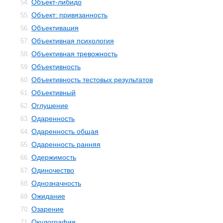
Объект-либидо
54.
Объект: привязанность
55.
Объективация
56.
Объективная психология
57.
Объективная тревожность
58.
Объективность
59.
Объективность тестовых результатов
60.
Объективный
61.
Оглушение
62.
Одаренность
63.
Одаренность общая
64.
Одаренность ранняя
65.
Одержимость
66.
Одиночество
67.
Однозначность
68.
Ожидание
69.
Озарение
70.
Окулография
71.