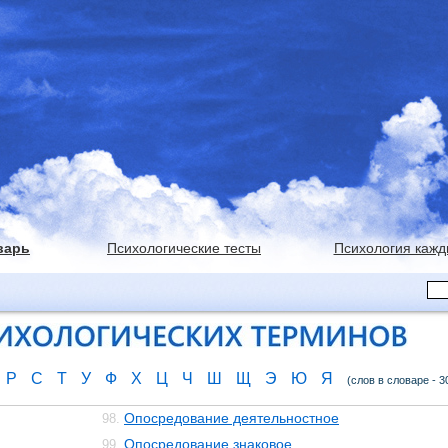
варь
Психологические тесты
Психология кажд
Р
С
Т
У
Ф
Х
Ц
Ч
Ш
Щ
Э
Ю
Я
(слов в словаре - 3
Опосредование деятельностное
98.
Опосредование знаковое
99.