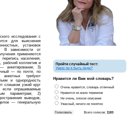
ского исследования с
ится для выяснения
нностных, установок
. В зависимости от
олучения применяются
 перепись населения,
, рабочий коллектив и
Пройти случайный тест:
— анкетирование; 3)
Умею ли я быть леди?
очный — по почте, по
 анкетных требуют
Нравится ли Вам мой словарь?
бъем и однородность
ет слишком узкий круг
Очень нравится, словарь отличный
, если опрашиваемые
Нравится но мало терминов
ым параметрам; 2)
ространения выводов,
Не очень, плохое описание
целое — генеральную
Ужасный, ничего не понятно
Всего голосов:
1183