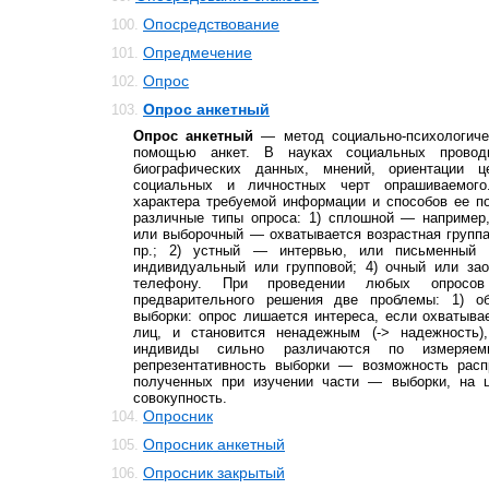
Опосредствование
100.
Опредмечение
101.
Опрос
102.
Опрос анкетный
103.
Опрос анкетный
— метод социально-психологиче
помощью анкет. В науках социальных провод
биографических данных, мнений, ориентации це
социальных и личностных черт опрашиваемого
характера требуемой информации и способов ее п
различные типы опроса: 1) сплошной — например,
или выборочный — охватывается возрастная группа
пр.; 2) устный — интервью, или письменный 
индивидуальный или групповой; 4) очный или за
телефону. При проведении любых опросов
предварительного решения две проблемы: 1) о
выборки: опрос лишается интереса, если охватыва
лиц, и становится ненадежным (-> надежность)
индивиды сильно различаются по измеряем
репрезентативность выборки — возможность расп
полученных при изучении части — выборки, на 
совокупность.
Опросник
104.
Опросник анкетный
105.
Опросник закрытый
106.