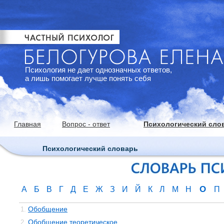
Психология не дает однозначных ответов,
а лишь помогает лучше понять себя
Главная
Вопрос - ответ
Психологический сло
Психологический словарь
О
А
Б
В
Г
Д
Е
Ж
З
И
Й
К
Л
М
Н
П
Обобщение
1.
Обобщение теоретическое
2.