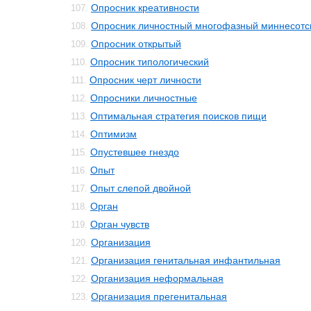
Опросник креативности
107.
Опросник личностный многофазный миннесотс
108.
Опросник открытый
109.
Опросник типологический
110.
Опросник черт личности
111.
Опросники личностные
112.
Оптимальная стратегия поисков пищи
113.
Оптимизм
114.
Опустевшее гнездо
115.
Опыт
116.
Опыт слепой двойной
117.
Орган
118.
Орган чувств
119.
Организация
120.
Организация генитальная инфантильная
121.
Организация неформальная
122.
Организация прегенитальная
123.