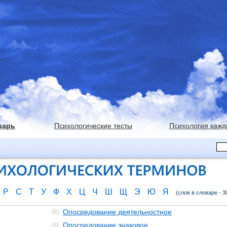
варь
Психологические тесты
Психология кажд
Р
С
Т
У
Ф
Х
Ц
Ч
Ш
Щ
Э
Ю
Я
(слов в словаре - 3
Опосредование деятельностное
98.
Опосредование знаковое
99.