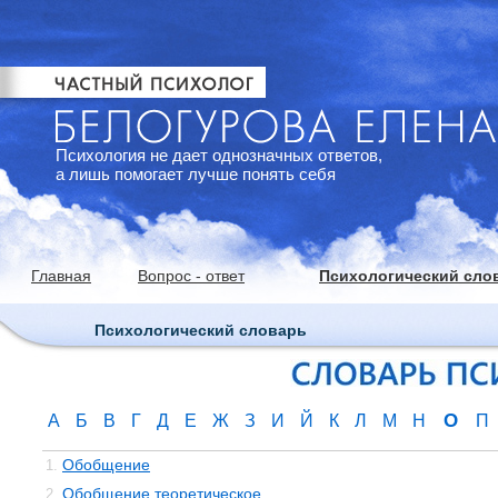
Психология не дает однозначных ответов,
а лишь помогает лучше понять себя
Главная
Вопрос - ответ
Психологический сло
Психологический словарь
О
А
Б
В
Г
Д
Е
Ж
З
И
Й
К
Л
М
Н
П
Обобщение
1.
Обобщение теоретическое
2.