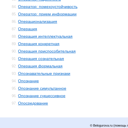
Оператор: помехоустойчивость
84.
Оператор: прием информации
85.
Операционализация
86.
Операция
87.
Операция интеллектуальная
88.
Операция конкретная
89.
Операция приспособительная
90.
Операция сознательная
91.
Операция формальная
92.
Опознавательные признаки
93.
Опознание
94.
Опознание симультанное
95.
Опознание сукцессивное
96.
Опосредование
97.
© Belogurova.ru (помощь 