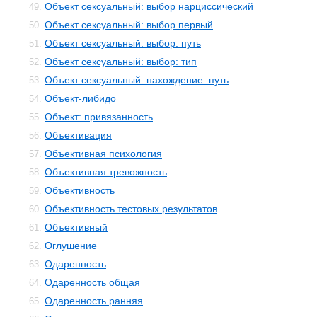
Объект сексуальный: выбор нарциссический
49.
Объект сексуальный: выбор первый
50.
Объект сексуальный: выбор: путь
51.
Объект сексуальный: выбор: тип
52.
Объект сексуальный: нахождение: путь
53.
Объект-либидо
54.
Объект: привязанность
55.
Объективация
56.
Объективная психология
57.
Объективная тревожность
58.
Объективность
59.
Объективность тестовых результатов
60.
Объективный
61.
Оглушение
62.
Одаренность
63.
Одаренность общая
64.
Одаренность ранняя
65.