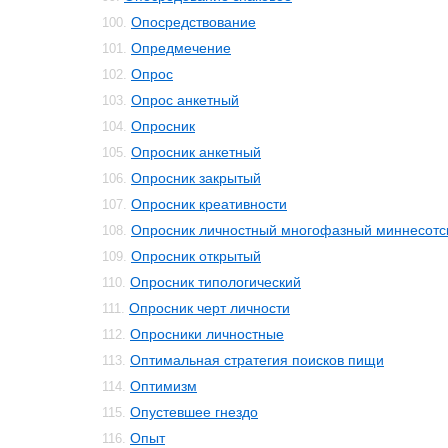
Опосредствование
100.
Опредмечение
101.
Опрос
102.
Опрос анкетный
103.
Опросник
104.
Опросник анкетный
105.
Опросник закрытый
106.
Опросник креативности
107.
Опросник личностный многофазный миннесотс
108.
Опросник открытый
109.
Опросник типологический
110.
Опросник черт личности
111.
Опросники личностные
112.
Оптимальная стратегия поисков пищи
113.
Оптимизм
114.
Опустевшее гнездо
115.
Опыт
116.