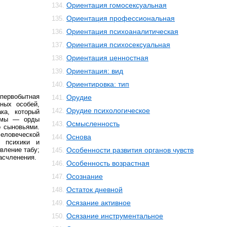
Ориентация гомосексуальная
134.
Ориентация профессиональная
135.
Ориентация психоаналитическая
136.
Ориентация психосексуальная
137.
Ориентация ценностная
138.
Ориентация: вид
139.
Ориентировка: тип
140.
первобытная
Орудие
141.
ных особей,
Орудие психологическое
142.
ка, который
ормы — орды
Осмысленность
143.
о сыновьями.
еловеческой
Основа
144.
 психики и
явление табу;
Особенности развития органов чувств
145.
асчленения.
Особенность возрастная
146.
Осознание
147.
Остаток дневной
148.
Осязание активное
149.
Осязание инструментальное
150.