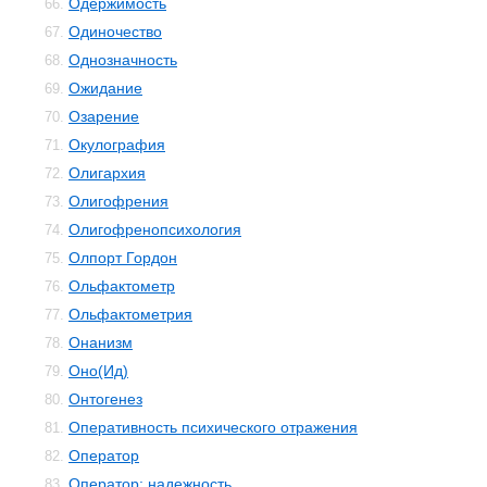
Одержимость
66.
Одиночество
67.
Однозначность
68.
Ожидание
69.
Озарение
70.
Окулография
71.
Олигархия
72.
Олигофрения
73.
Олигофренопсихология
74.
Олпорт Гордон
75.
Ольфактометр
76.
Ольфактометрия
77.
Онанизм
78.
Оно(Ид)
79.
Онтогенез
80.
Оперативность психического отражения
81.
Оператор
82.
Оператор: надежность
83.