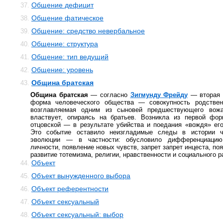
Общение дефицит
37.
Общение фатическое
38.
Общение: средство невербальное
39.
Общение: структура
40.
Общение: тип ведущий
41.
Общение: уровень
42.
Община братская
43.
Община братская
— согласно
Зигмунду Фрейду
— вторая 
форма человеческого общества — совокупность родствен
возглавляемая одним из сыновей предшествующего вожа
властвует, опираясь на братьев. Возникла из первой ф
отцовской — в результате убийства и поедания «вождя» ег
Это событие оставило неизгладимые следы в истории ч
эволюции — в частности: обусловило дифференциацию
личности, появление новых чувств, запрет запрет инцеста, по
развитие тотемизма, религии, нравственности и социального р
Объект
44.
Объект вынужденного выбора
45.
Объект референтности
46.
Объект сексуальный
47.
Объект сексуальный: выбор
48.