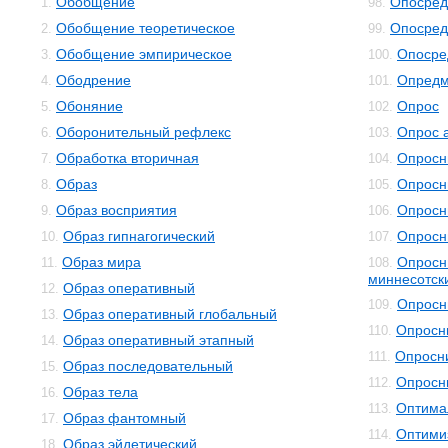
Обобщение
Опосред
1.
98.
Обобщение теоретическое
Опосред
2.
99.
Обобщение эмпирическое
Опосре
3.
100.
Ободрение
Опредм
4.
101.
Обоняние
Опрос
5.
102.
Оборонительный рефлекс
Опрос 
6.
103.
Обработка вторичная
Опросн
7.
104.
Образ
Опросн
8.
105.
Образ восприятия
Опросн
9.
106.
Образ гипнагогический
Опросн
10.
107.
Образ мира
Опросн
11.
108.
миннесотск
Образ оперативный
12.
Опросн
109.
Образ оперативный глобальный
13.
Опросн
110.
Образ оперативный этапный
14.
Опросни
111.
Образ последовательный
15.
Опросн
112.
Образ тела
16.
Оптима
113.
Образ фантомный
17.
Оптими
114.
Образ эйдетический
18.