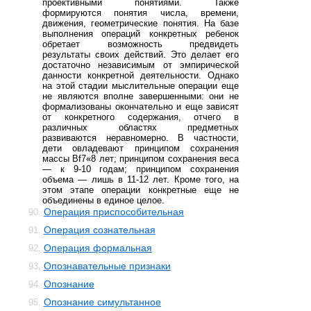
проективными понятиями. Также
формируются понятия числа, времени,
движения, геометрические понятия. На базе
выполнения операций конкретных ребенок
обретает возможность предвидеть
результаты своих действий. Это делает его
достаточно независимым от эмпирической
данности конкретной деятельности. Однако
на этой стадии мыслительные операции еще
не являются вполне завершенными: они не
формализованы окончательно и еще зависят
от конкретного содержания, отчего в
различных областях предметных
развиваются неравномерно. В частности,
дети овладевают принципом сохранения
массы Bf7«8 лет; принципом сохранения веса
— к 9-10 годам; принципом сохранения
объема — лишь в 11-12 лет. Кроме того, на
этом этапе операции конкретные еще не
объединены в единое целое.
Операция приспособительная
90.
Операция сознательная
91.
Операция формальная
92.
Опознавательные признаки
93.
Опознание
94.
Опознание симультанное
95.