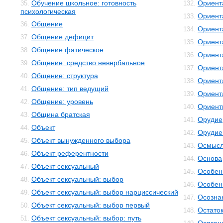
Обучение школьное: готовность
Ориент
35.
132.
психологическая
Ориент
133.
Общение
36.
Ориент
134.
Общение дефицит
37.
Ориент
135.
Общение фатическое
38.
Ориент
136.
Общение: средство невербальное
39.
Ориент
137.
Общение: структура
40.
Ориент
138.
Общение: тип ведущий
41.
Ориент
139.
Общение: уровень
42.
Ориент
140.
Община братская
43.
Орудие
141.
Объект
44.
Орудие
142.
Объект вынужденного выбора
45.
Осмысл
143.
Объект референтности
46.
Основа
144.
Объект сексуальный
47.
Особенн
145.
Объект сексуальный: выбор
48.
Особен
146.
Объект сексуальный: выбор нарциссический
49.
Осозна
147.
Объект сексуальный: выбор первый
50.
Остато
148.
Объект сексуальный: выбор: путь
51.