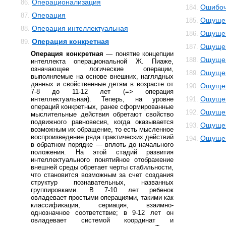
Операционализация
86.
Ошибоч
184.
Операция
87.
Ощуще
185.
Операция интеллектуальная
88.
Ощущен
186.
Операция конкретная
89.
Ощущен
187.
Операция конкретная
— понятие концепции
Ощущен
188.
интеллекта операциональной Ж. Пиаже,
означающее логические операции,
Ощущен
189.
выполняемые на основе внешних, наглядных
данных и свойственные детям в возрасте от
Ощущен
190.
7-8 до 11-12 лет (=> операция
Ощущен
интеллектуальная). Теперь, на уровне
191.
операций конкретных, ранее сформированные
Ощущен
192.
мыслительные действия обретают свойство
подвижного равновесия, когда оказывается
Ощущен
193.
возможным их обращение, то есть мысленное
воспроизведение ряда практических действий
Ощущен
194.
в обратном порядке — вплоть до начального
положения. На этой стадий развития
интеллектуального понятийное отображение
внешней среды обретает черты стабильности,
что становится возможным за счет создания
структур познавательных, названных
группировками. В 7-10 лет ребенок
овладевает простыми операциями, такими как
классификация, сериация, взаимно-
однозначное соответствие; в 9-12 лет он
овладевает системой координат и