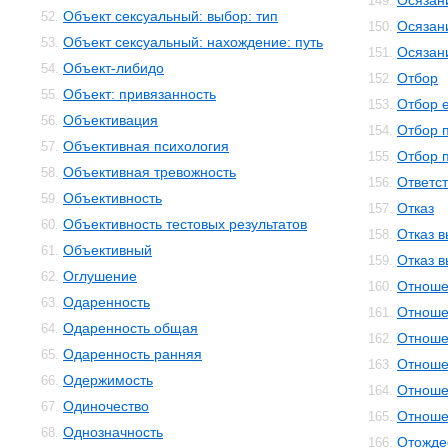
Осязан
149.
Объект сексуальный: выбор: тип
52.
Осязан
150.
Объект сексуальный: нахождение: путь
53.
Осязан
151.
Объект-либидо
54.
Отбор
152.
Объект: привязанность
55.
Отбор 
153.
Объективация
56.
Отбор 
154.
Объективная психология
57.
Отбор 
155.
Объективная тревожность
58.
Ответс
156.
Объективность
59.
Отказ
157.
Объективность тестовых результатов
60.
Отказ 
158.
Объективный
61.
Отказ 
159.
Оглушение
62.
Отноше
160.
Одаренность
63.
Отноше
161.
Одаренность общая
64.
Отноше
162.
Одаренность ранняя
65.
Отноше
163.
Одержимость
66.
Отноше
164.
Одиночество
67.
Отноше
165.
Однозначность
68.
Отожде
166.