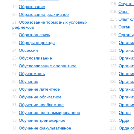
Опусте
115.
Образование
19.
Опыт
116.
Образование реактивное
20.
Опыт с
117.
Образование тормозных условных
21.
Орган
рефлексов
118.
Обратная связь
Орган ч
22.
119.
Обряды перехода
Органи
23.
120.
Обсессия
Органи
24.
121.
Обусловливание
Органи
25.
122.
Обусловливание оперантное
Органи
26.
123.
Обучаемость
Органи
27.
124.
Обучение
Организ
28.
125.
Обучение латентное
Органи
29.
126.
Обучение облигатное
Органи
30.
127.
Обучение проблемное
Органи
31.
128.
Обучение программированное
Оргон
32.
129.
Обучение тренажерное
Орда
33.
130.
Обучение факультативное
Орда о
34.
131.