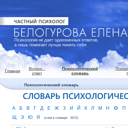
Психология не дает однозначных ответов,
а лишь помогает лучше понять себя
Вопрос -
Психологический
Психо
Главная
ответ
словарь
Психологический словарь
О
А
Б
В
Г
Д
Е
Ж
З
И
Й
К
Л
М
Н
П
Щ
Э
Ю
Я
(слов в словаре - 3072)