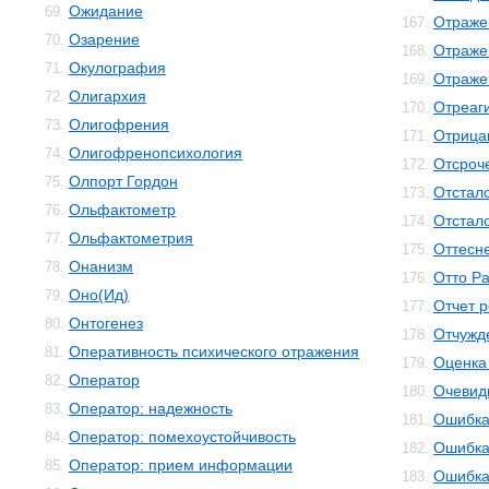
Ожидание
69.
Отраже
167.
Озарение
70.
Отраже
168.
Окулография
71.
Отраже
169.
Олигархия
72.
Отреаг
170.
Олигофрения
73.
Отрица
171.
Олигофренопсихология
74.
Отсроч
172.
Олпорт Гордон
75.
Отстал
173.
Ольфактометр
76.
Отстал
174.
Ольфактометрия
77.
Оттесн
175.
Онанизм
78.
Отто Р
176.
Оно(Ид)
79.
Отчет 
177.
Онтогенез
80.
Отчужд
178.
Оперативность психического отражения
81.
Оценка
179.
Оператор
82.
Очевид
180.
Оператор: надежность
83.
Ошибк
181.
Оператор: помехоустойчивость
84.
Ошибка
182.
Оператор: прием информации
85.
Ошибка
183.