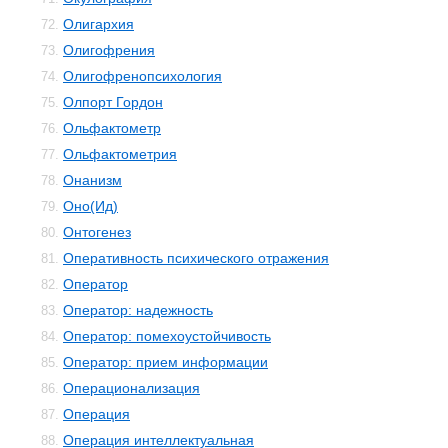
Олигархия
72.
Олигофрения
73.
Олигофренопсихология
74.
Олпорт Гордон
75.
Ольфактометр
76.
Ольфактометрия
77.
Онанизм
78.
Оно(Ид)
79.
Онтогенез
80.
Оперативность психического отражения
81.
Оператор
82.
Оператор: надежность
83.
Оператор: помехоустойчивость
84.
Оператор: прием информации
85.
Операционализация
86.
Операция
87.
Операция интеллектуальная
88.