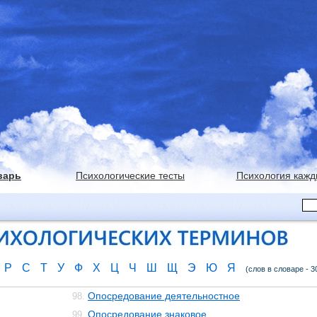
варь
Психологические тесты
Психология кажд
Р
С
Т
У
Ф
Х
Ц
Ч
Ш
Щ
Э
Ю
Я
(слов в словаре - 3
Опосредование деятельностное
98.
Опосредование знаковое
99.