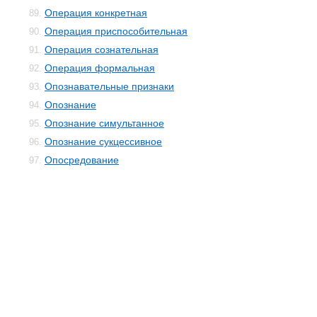
Операция конкретная
89.
Операция приспособительная
90.
Операция сознательная
91.
Операция формальная
92.
Опознавательные признаки
93.
Опознание
94.
Опознание симультанное
95.
Опознание сукцессивное
96.
Опосредование
97.