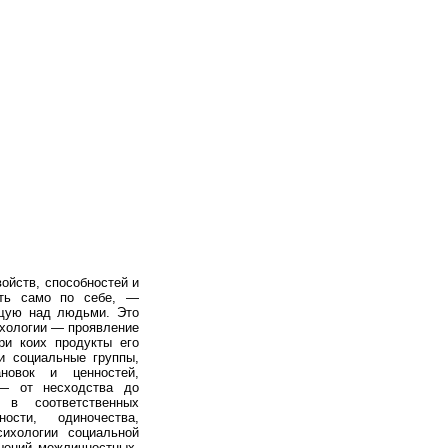
ойств, способностей и
сть само по себе, —
ющую над людьми. Это
ихологии — проявление
ри коих продукты его
и социальные группы,
новок и ценностей,
— от несходства до
 в соответственных
ости, одиночества,
ихологии социальной
ошений межличностных,