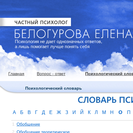
Психология не дает однозначных ответов,
а лишь помогает лучше понять себя
Главная
Вопрос - ответ
Психологический сло
Психологический словарь
О
А
Б
В
Г
Д
Е
Ж
З
И
Й
К
Л
М
Н
П
Обобщение
1.
Обобщение теоретическое
2.