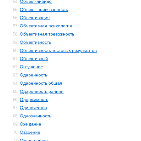
Объект-либидо
54.
Объект: привязанность
55.
Объективация
56.
Объективная психология
57.
Объективная тревожность
58.
Объективность
59.
Объективность тестовых результатов
60.
Объективный
61.
Оглушение
62.
Одаренность
63.
Одаренность общая
64.
Одаренность ранняя
65.
Одержимость
66.
Одиночество
67.
Однозначность
68.
Ожидание
69.
Озарение
70.
Окулография
71.