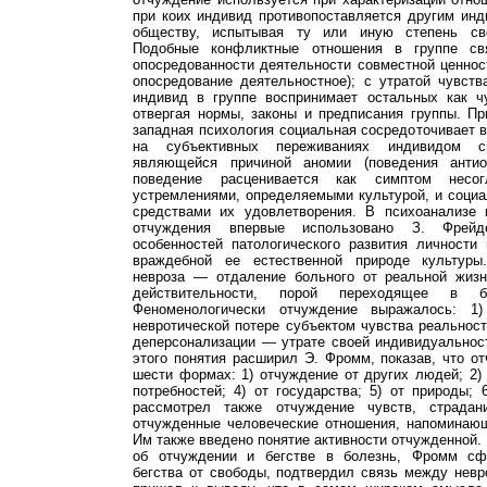
при коих индивид противопоставляется другим инд
обществу, испытывая ту или иную степень сво
Подобные конфликтные отношения в группе св
опосредованности деятельности совместной ценно
опосредование деятельностное); с утратой чувств
индивид в группе воспринимает остальных как 
отвергая нормы, законы и предписания группы. П
западная психология социальная сосредоточивает 
на субъективных переживаниях индивидом св
являющейся причиной аномии (поведения антиоб
поведение расценивается как симптом несог
устремлениями, определяемыми культурой, и соци
средствами их удовлетворения. В психоанализе 
отчуждения впервые использовано З. Фрей
особенностей патологического развития личности
враждебной ее естественной природе культуры
невроза — отдаление больного от реальной жизн
действительности, порой переходящее в б
Феноменологически отчуждение выражалось: 1
невротической потере субъектом чувства реальност
деперсонализации — утрате своей индивидуальнос
этого понятия расширил Э. Фромм, показав, что о
шести формах: 1) отчуждение от других людей; 2) о
потребностей; 4) от государства; 5) от природы; 
рассмотрел также отчуждение чувств, страда
отчужденные человеческие отношения, напоминаю
Им также введено понятие активности отчужденной.
об отчуждении и бегстве в болезнь, Фромм сф
бегства от свободы, подтвердил связь между нев