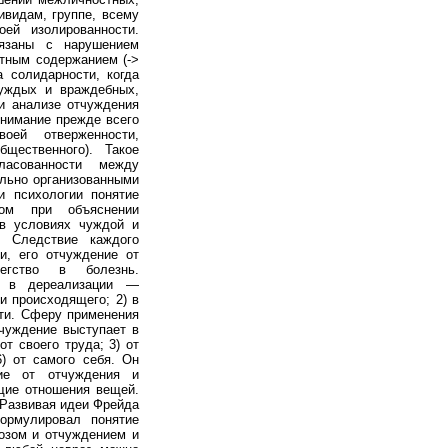
ивидам, группе, всему
ей изолированности.
язаны с нарушением
стным содержанием (->
а солидарности, когда
чуждых и враждебных,
ри анализе отчуждения
внимание прежде всего
оей отверженности,
щественного). Такое
ласованности между
ально организованными
и психологии понятие
дом при объяснении
 в условиях чуждой и
. Следствие каждого
и, его отчуждение от
егство в болезнь.
) в дереализации —
и происходящего; 2) в
ти. Сферу применения
тчуждение выступает в
т своего труда; 3) от
6) от самого себя. Он
ние от отчуждения и
щие отношения вещей.
 Развивая идеи Фрейда
ормулировал понятие
розом и отчуждением и