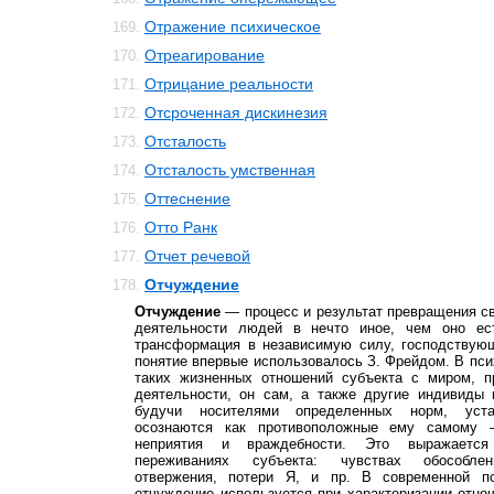
Отражение психическое
169.
Отреагирование
170.
Отрицание реальности
171.
Отсроченная дискинезия
172.
Отсталость
173.
Отсталость умственная
174.
Оттеснение
175.
Отто Ранк
176.
Отчет речевой
177.
Отчуждение
178.
Отчуждение
— процесс и результат превращения св
деятельности людей в нечто иное, чем оно е
трансформация в независимую силу, господству
понятие впервые использовалось З. Фрейдом. В пс
таких жизненных отношений субъекта с миром, п
деятельности, он сам, а также другие индивиды 
будучи носителями определенных норм, уста
осознаются как противоположные ему самому 
неприятия и враждебности. Это выражается
переживаниях субъекта: чувствах обособленн
отвержения, потери Я, и пр. В современной пс
отчуждение используется при характеризации отн