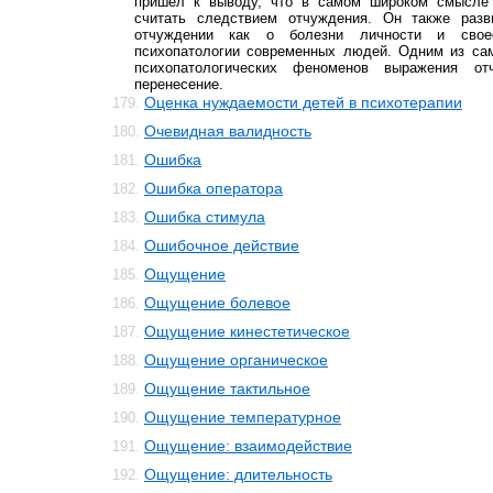
пришел к выводу, что в самом широком смысле
считать следствием отчуждения. Он также разв
отчуждении как о болезни личности и своео
психопатологии современных людей. Одним из са
психопатологических феноменов выражения от
перенесение.
Оценка нуждаемости детей в психотерапии
179.
Очевидная валидность
180.
Ошибка
181.
Ошибка оператора
182.
Ошибка стимула
183.
Ошибочное действие
184.
Ощущение
185.
Ощущение болевое
186.
Ощущение кинестетическое
187.
Ощущение органическое
188.
Ощущение тактильное
189.
Ощущение температурное
190.
Ощущение: взаимодействие
191.
Ощущение: длительность
192.