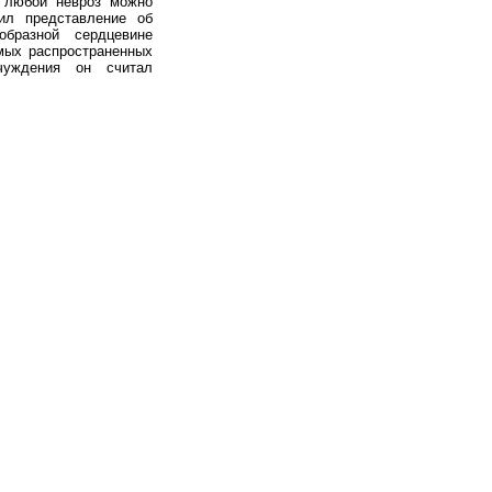
 любой невроз можно
ил представление об
бразной сердцевине
мых распространенных
чуждения он считал