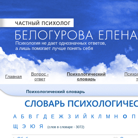
Психология не дает однозначных ответов,
а лишь помогает лучше понять себя
Вопрос -
Психологический
Психо
Главная
ответ
словарь
Психологический словарь
О
А
Б
В
Г
Д
Е
Ж
З
И
Й
К
Л
М
Н
П
Щ
Э
Ю
Я
(слов в словаре - 3072)