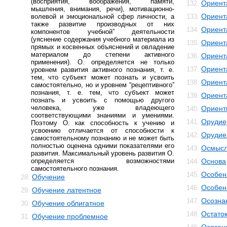
(восприятия, воображения, памяти,
Ориент
132.
мышления, внимания, речи), мотивационно-
Ориент
волевой и эмоциональной сфер личности, а
133.
также развитие производных от них
Ориент
134.
компонентов учебной” деятельности
(уяснение содержания учебного материала из
Ориент
135.
прямых и косвенных объяснений и овладение
материалом до степени активного
Ориент
136.
применения). О. определяется не только
Ориент
137.
уровнем развития активного познания, т. е.
тем, что субъект может познать и усвоить
Ориент
138.
самостоятельно, но и уровнем “рецептивного”
познания, т. е. тем, что субъект может
Ориент
139.
познать и усвоить с помощью другого
человека, уже владеющего
Ориент
140.
соответствующими знаниями и умениями.
Орудие
141.
Поэтому О. как способность к учению и
усвоению отличается от способности к
Орудие
142.
самостоятельному познанию и не может быть
полностью оценена одними показателями его
Осмысл
143.
развития. Максимальный уровень развития О.
определяется возможностями
Основа
144.
самостоятельного познания.
Особенн
145.
Обучение
28.
Особен
146.
Обучение латентное
29.
Осозна
147.
Обучение облигатное
30.
Остато
148.
Обучение проблемное
31.