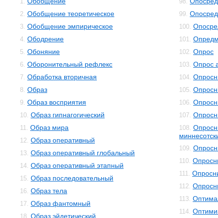
Обобщение
Опосред
1.
98.
Обобщение теоретическое
Опосред
2.
99.
Обобщение эмпирическое
Опосре
3.
100.
Ободрение
Опредм
4.
101.
Обоняние
Опрос
5.
102.
Оборонительный рефлекс
Опрос 
6.
103.
Обработка вторичная
Опросн
7.
104.
Образ
Опросн
8.
105.
Образ восприятия
Опросн
9.
106.
Образ гипнагогический
Опросн
10.
107.
Образ мира
Опросн
11.
108.
миннесотск
Образ оперативный
12.
Опросн
109.
Образ оперативный глобальный
13.
Опросн
110.
Образ оперативный этапный
14.
Опросни
111.
Образ последовательный
15.
Опросн
112.
Образ тела
16.
Оптима
113.
Образ фантомный
17.
Оптими
114.
Образ эйдетический
18.