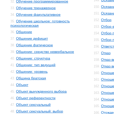
Осязан
149.
Обучение программированное
32.
Осязан
150.
Обучение тренажерное
33.
Осязан
151.
Обучение факультативное
34.
Отбор
152.
Обучение школьное: готовность
35.
психологическая
Отбор 
153.
Общение
36.
Отбор 
154.
Общение дефицит
37.
Отбор 
155.
Общение фатическое
38.
Ответс
156.
Общение: средство невербальное
39.
Отказ
157.
Общение: структура
40.
Отказ 
158.
Общение: тип ведущий
41.
Отказ 
159.
Общение: уровень
42.
Отноше
160.
Община братская
43.
Отноше
161.
Объект
44.
Отноше
162.
Объект вынужденного выбора
45.
Отноше
163.
Объект референтности
46.
Отноше
164.
Объект сексуальный
47.
Отноше
165.
Объект сексуальный: выбор
48.
Отожде
166.