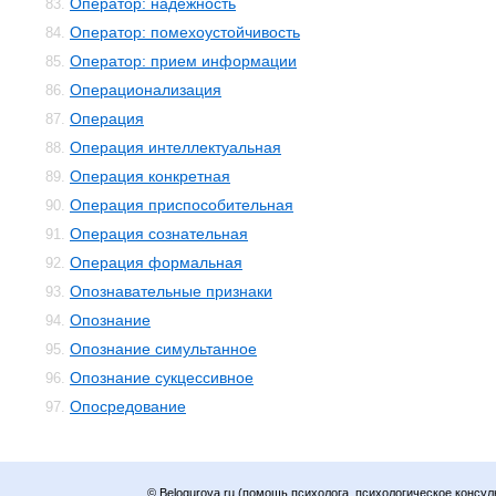
Оператор: надежность
83.
Оператор: помехоустойчивость
84.
Оператор: прием информации
85.
Операционализация
86.
Операция
87.
Операция интеллектуальная
88.
Операция конкретная
89.
Операция приспособительная
90.
Операция сознательная
91.
Операция формальная
92.
Опознавательные признаки
93.
Опознание
94.
Опознание симультанное
95.
Опознание сукцессивное
96.
Опосредование
97.
© Belogurova.ru (помощь психолога, психологическое консул