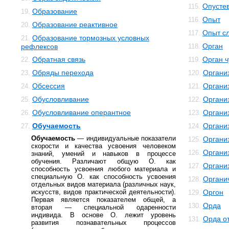
Опусте
115.
Образование
19.
Опыт
116.
Образование реактивное
20.
Опыт с
117.
Образование тормозных условных
21.
Орган
рефлексов
118.
Обратная связь
Орган ч
22.
119.
Обряды перехода
Органи
23.
120.
Обсессия
Органи
24.
121.
Обусловливание
Органи
25.
122.
Обусловливание оперантное
Органи
26.
123.
Обучаемость
Органи
27.
124.
Обучаемость
— индивидуальные показатели
Организ
125.
скорости и качества усвоения человеком
Органи
126.
знаний, умений и навыков в процессе
обучения. Различают общую О. как
Органи
127.
способность усвоения любого материала и
специальную О. как способность усвоения
Органи
128.
отдельных видов материала (различных наук,
искусств, видов практической деятельности).
Оргон
129.
Первая является показателем общей, а
Орда
130.
вторая — специальной одаренности
индивида. В основе О. лежит уровень
Орда о
131.
развития познавательных процессов