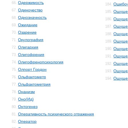
Одержимость
66.
Ошибоч
184.
Одиночество
67.
Ощуще
185.
Однозначность
68.
Ощущен
186.
Ожидание
69.
Ощущен
187.
Озарение
70.
Ощущен
188.
Окулография
71.
Ощущен
189.
Олигархия
72.
Ощущен
190.
Олигофрения
73.
Ощущен
191.
Олигофренопсихология
74.
Ощущен
192.
Олпорт Гордон
75.
Ощущен
193.
Ольфактометр
76.
Ощущен
194.
Ольфактометрия
77.
Онанизм
78.
Оно(Ид)
79.
Онтогенез
80.
Оперативность психического отражения
81.
Оператор
82.