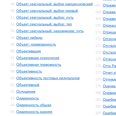
Объект сексуальный: выбор нарциссический
49.
Отраже
167.
Объект сексуальный: выбор первый
50.
Отраже
168.
Объект сексуальный: выбор: путь
51.
Отраже
169.
Объект сексуальный: выбор: тип
52.
Отреаг
170.
Объект сексуальный: нахождение: путь
53.
Отрица
171.
Объект-либидо
54.
Отсроч
172.
Объект: привязанность
55.
Отстал
173.
Объективация
56.
Отстал
174.
Объективная психология
57.
Оттесн
175.
Объективная тревожность
58.
Отто Р
176.
Объективность
59.
Отчет 
177.
Объективность тестовых результатов
60.
Отчужд
178.
Объективный
61.
Оценка
179.
Оглушение
62.
Очевид
180.
Одаренность
63.
Ошибк
181.
Одаренность общая
64.
Ошибка
182.
Одаренность ранняя
65.
Ошибка
183.