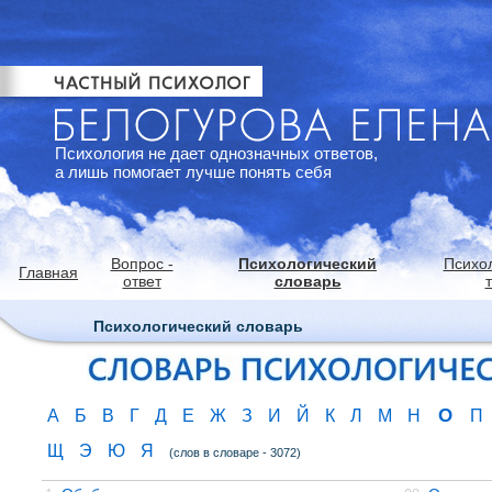
Психология не дает однозначных ответов,
а лишь помогает лучше понять себя
Вопрос -
Психологический
Психо
Главная
ответ
словарь
Психологический словарь
О
А
Б
В
Г
Д
Е
Ж
З
И
Й
К
Л
М
Н
П
Щ
Э
Ю
Я
(слов в словаре - 3072)