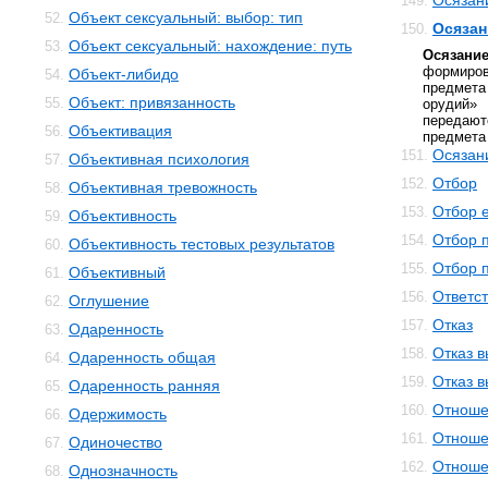
Осязан
149.
Объект сексуальный: выбор: тип
52.
Осязан
150.
Объект сексуальный: нахождение: путь
53.
Осязани
формиров
Объект-либидо
54.
предмет
Объект: привязанность
55.
орудий
переда
Объективация
56.
предмета 
Осязан
151.
Объективная психология
57.
Отбор
152.
Объективная тревожность
58.
Отбор 
153.
Объективность
59.
Отбор 
154.
Объективность тестовых результатов
60.
Отбор 
155.
Объективный
61.
Ответс
156.
Оглушение
62.
Отказ
157.
Одаренность
63.
Отказ 
158.
Одаренность общая
64.
Отказ 
159.
Одаренность ранняя
65.
Отноше
160.
Одержимость
66.
Отноше
161.
Одиночество
67.
Отноше
162.
Однозначность
68.