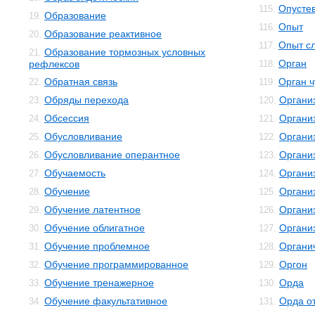
Опусте
115.
Образование
19.
Опыт
116.
Образование реактивное
20.
Опыт с
117.
Образование тормозных условных
21.
Орган
рефлексов
118.
Обратная связь
Орган ч
22.
119.
Обряды перехода
Органи
23.
120.
Обсессия
Органи
24.
121.
Обусловливание
Органи
25.
122.
Обусловливание оперантное
Органи
26.
123.
Обучаемость
Органи
27.
124.
Обучение
Организ
28.
125.
Обучение латентное
Органи
29.
126.
Обучение облигатное
Органи
30.
127.
Обучение проблемное
Органи
31.
128.
Обучение программированное
Оргон
32.
129.
Обучение тренажерное
Орда
33.
130.
Обучение факультативное
Орда о
34.
131.