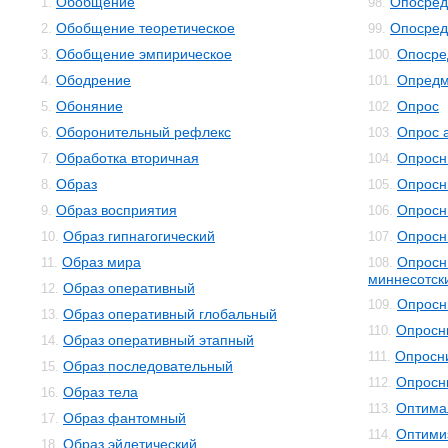
Обобщение
Опосред
1.
98.
Обобщение теоретическое
Опосред
2.
99.
Обобщение эмпирическое
Опосре
3.
100.
Ободрение
Опредм
4.
101.
Обоняние
Опрос
5.
102.
Оборонительный рефлекс
Опрос 
6.
103.
Обработка вторичная
Опросн
7.
104.
Образ
Опросн
8.
105.
Образ восприятия
Опросн
9.
106.
Образ гипнагогический
Опросн
10.
107.
Образ мира
Опросн
11.
108.
миннесотск
Образ оперативный
12.
Опросн
109.
Образ оперативный глобальный
13.
Опросн
110.
Образ оперативный этапный
14.
Опросни
111.
Образ последовательный
15.
Опросн
112.
Образ тела
16.
Оптима
113.
Образ фантомный
17.
Оптими
114.
Образ эйдетический
18.