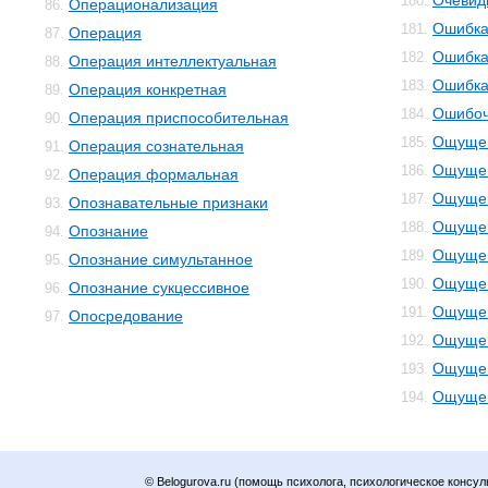
Очевид
180.
Операционализация
86.
Ошибк
181.
Операция
87.
Ошибка
182.
Операция интеллектуальная
88.
Ошибка
183.
Операция конкретная
89.
Ошибоч
184.
Операция приспособительная
90.
Ощуще
185.
Операция сознательная
91.
Ощущен
186.
Операция формальная
92.
Ощущен
187.
Опознавательные признаки
93.
Ощущен
188.
Опознание
94.
Ощущен
189.
Опознание симультанное
95.
Ощущен
190.
Опознание сукцессивное
96.
Ощущен
191.
Опосредование
97.
Ощущен
192.
Ощущен
193.
Ощущен
194.
© Belogurova.ru (помощь психолога, психологическое консул