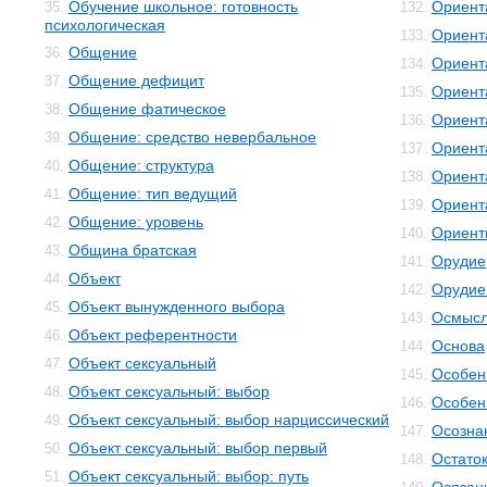
Обучение школьное: готовность
Ориент
35.
132.
психологическая
Ориент
133.
Общение
36.
Ориент
134.
Общение дефицит
37.
Ориент
135.
Общение фатическое
38.
Ориент
136.
Общение: средство невербальное
39.
Ориент
137.
Общение: структура
40.
Ориент
138.
Общение: тип ведущий
41.
Ориент
139.
Общение: уровень
42.
Ориент
140.
Община братская
43.
Орудие
141.
Объект
44.
Орудие
142.
Объект вынужденного выбора
45.
Осмысл
143.
Объект референтности
46.
Основа
144.
Объект сексуальный
47.
Особенн
145.
Объект сексуальный: выбор
48.
Особен
146.
Объект сексуальный: выбор нарциссический
49.
Осозна
147.
Объект сексуальный: выбор первый
50.
Остато
148.
Объект сексуальный: выбор: путь
51.