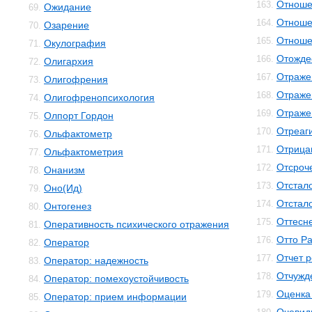
Отноше
163.
Ожидание
69.
Отноше
164.
Озарение
70.
Отноше
165.
Окулография
71.
Отожде
166.
Олигархия
72.
Отраже
167.
Олигофрения
73.
Отраже
168.
Олигофренопсихология
74.
Отраже
169.
Олпорт Гордон
75.
Отреаг
170.
Ольфактометр
76.
Отрица
171.
Ольфактометрия
77.
Отсроч
172.
Онанизм
78.
Отстал
173.
Оно(Ид)
79.
Отстал
174.
Онтогенез
80.
Оттесн
175.
Оперативность психического отражения
81.
Отто Р
176.
Оператор
82.
Отчет 
177.
Оператор: надежность
83.
Отчужд
178.
Оператор: помехоустойчивость
84.
Оценка
179.
Оператор: прием информации
85.