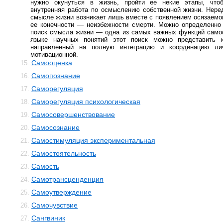
нужно окунуться в жизнь, пройти ее некие этапы, что
внутренняя работа по осмыслению собственной жизни. Нере
смысле жизни возникает лишь вместе с появлением осязаем
ее конечности — неизбежности смерти. Можно определенно 
поиск смысла жизни — одна из самых важных функций само
языке научных понятий этот поиск можно представить к
направленный на полную интеграцию и координацию л
мотивационной.
Самооценка
15.
Самопознание
16.
Саморегуляция
17.
Саморегуляция психологическая
18.
Самосовершенствование
19.
Самосознание
20.
Самостимуляция экспериментальная
21.
Самостоятельность
22.
Самость
23.
Самотрансценденция
24.
Самоутверждение
25.
Самочувствие
26.
Сангвиник
27.