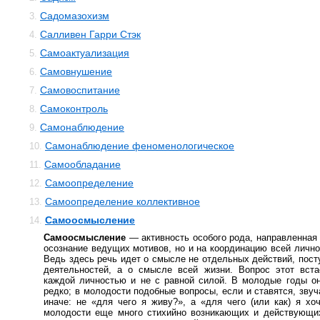
Садомазохизм
3.
Салливен Гарри Стэк
4.
Самоактуализация
5.
Самовнушение
6.
Самовоспитание
7.
Самоконтроль
8.
Самонаблюдение
9.
Самонаблюдение феноменологическое
10.
Самообладание
11.
Самоопределение
12.
Самоопределение коллективное
13.
Самоосмысление
14.
Самоосмысление
— активность особого рода, направленная 
осознание ведущих мотивов, но и на координацию всей лично
Ведь здесь речь идет о смысле не отдельных действий, пост
деятельностей, а о смысле всей жизни. Вопрос этот вста
каждой личностью и не с равной силой. В молодые годы о
редко; в молодости подобные вопросы, если и ставятся, звуч
иначе: не «для чего я живу?», а «для чего (или как) я хо
молодости еще много стихийно возникающих и действующих