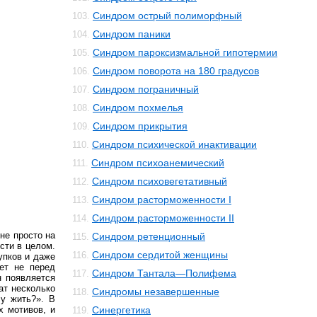
Синдром острый полиморфный
103.
Синдром паники
104.
Синдром пароксизмальной гипотермии
105.
Синдром поворота на 180 градусов
106.
Синдром пограничный
107.
Синдром похмелья
108.
Синдром прикрытия
109.
Синдром психической инактивации
110.
Синдром психоанемический
111.
Синдром психовегетативный
112.
Синдром расторможенности I
113.
Синдром расторможенности II
114.
не просто на
Синдром ретенционный
115.
сти в целом.
Синдром сердитой женщины
116.
упков и даже
ет не перед
Синдром Тантала—Полифема
117.
н появляется
ат несколько
Синдромы незавершенные
118.
чу жить?». В
 мотивов, и
Синергетика
119.