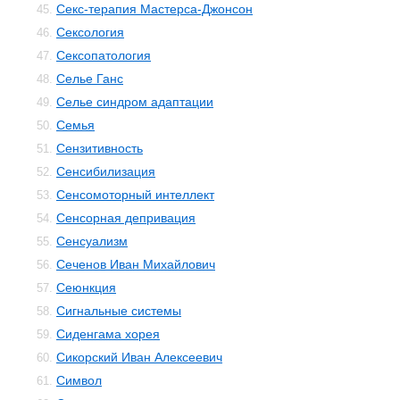
Секс-терапия Мастерса-Джонсон
45.
Сексология
46.
Сексопатология
47.
Селье Ганс
48.
Селье синдром адаптации
49.
Семья
50.
Сензитивность
51.
Сенсибилизация
52.
Сенсомоторный интеллект
53.
Сенсорная депривация
54.
Сенсуализм
55.
Сеченов Иван Михайлович
56.
Сеюнкция
57.
Сигнальные системы
58.
Сиденгама хорея
59.
Сикорский Иван Алексеевич
60.
Символ
61.