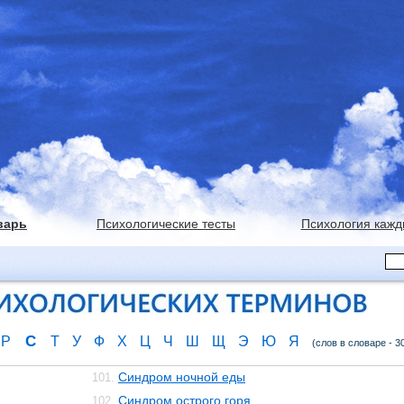
варь
Психологические тесты
Психология кажд
С
Р
Т
У
Ф
Х
Ц
Ч
Ш
Щ
Э
Ю
Я
(слов в словаре - 3
Синдром ночной еды
101.
Синдром острого горя
102.