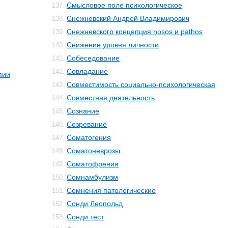
Смысловое поле психологическое
137.
Снежневский Андрей Владимирович
138.
Снежневского концепция nosos и pathos
139.
Снижение уровня личности
140.
Собеседование
141.
Совладание
142.
пии
Совместимость социально-психологическая
143.
Совместная деятельность
144.
Сознание
145.
Созревание
146.
Соматогения
147.
Соматоневрозы
148.
Соматофрения
149.
Сомнамбулизм
150.
Сомнения патологические
151.
Сонди Леопольд
152.
Сонди тeст
153.