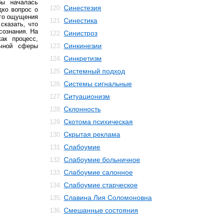
бы началась
Синестезия
120.
дко вопрос о
ого ощущения
Синестика
121.
сказать, что
сознания. На
Синистроз
122.
ак процесс,
Синкинезии
ичной сферы
123.
Синкретизм
124.
Системный подход
125.
Системы сигнальные
126.
Ситуационизм
127.
Склонность
128.
Скотома психическая
129.
Скрытая реклама
130.
Слабоумие
131.
Слабоумие больничное
132.
Слабоумие салонное
133.
Слабоумие старческое
134.
Славина Лия Соломоновна
135.
Смешанные состояния
136.