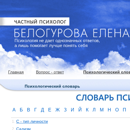
Психология не дает однозначных ответов,
а лишь помогает лучше понять себя
Главная
Вопрос - ответ
Психологический сло
Психологический словарь
А
Б
В
Г
Д
Е
Ж
З
И
Й
К
Л
М
Н
О
П
С - тип личности
1.
Садизм
2.