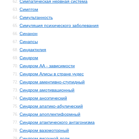
Симпатическая нервная система
62.
Симптом
63.
Симультанность
64.
Симуляция психического заболевания
65.
Синанон
66.
Синапсы
67.
Синдактилия
68.
Синдром
69.
Синдром АА - зависимости
70.
Синдром Алисы в стране чудес
71.
Синдром аментивно-ступидный
72.
Синдром амотивационный
73.
Синдром аноэтический
74.
Синдром апатико-абулический
75.
Синдром апоплектиформный
76.
Синдром атактического антагонизма
77.
Синдром вазомоторный
78.
Синдром височной доли
79.