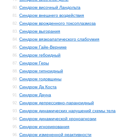
Синдром височный Ландольта
80.
Синдром внешнего воздействия
81.
Синдром врожденного токсоплазмоза
82.
Синдром выгорания
83.
Синдром вязкоапатического слабоумия
84.
Синдром Гайе-Вернике
85.
Синдром гебоидный
86.
Синдром Геры
87.
Синдром гипноидный
88.
Синдром годовщины
89.
Синдром Да Коста
90.
Синдром Дауна
91.
Синдром депрессивно-параноидный
92.
Синдром динамических нарушений схемы тела
93.
Синдром динамической хроноагнозии
94.
Синдром игнорирования
95.
Синдром измененной реактивности
96.