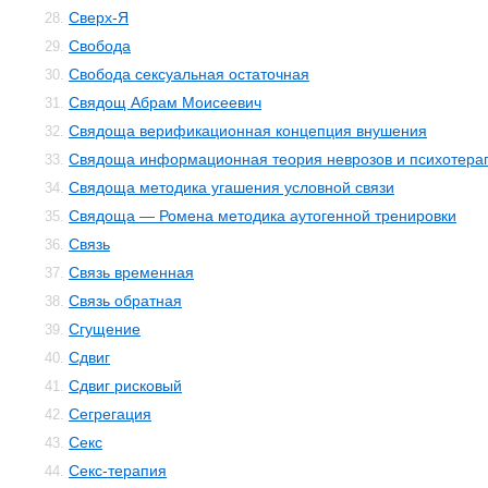
Сверх-Я
28.
Свобода
29.
Свобода сексуальная остаточная
30.
Свядощ Абрам Моисеевич
31.
Свядоща верификационная концепция внушения
32.
Свядоща информационная теория неврозов и психотера
33.
Свядоща методика угашения условной связи
34.
Свядоща — Ромена методика аутогенной тренировки
35.
Связь
36.
Связь временная
37.
Связь обратная
38.
Сгущение
39.
Сдвиг
40.
Сдвиг рисковый
41.
Сегрегация
42.
Секс
43.
Секс-терапия
44.