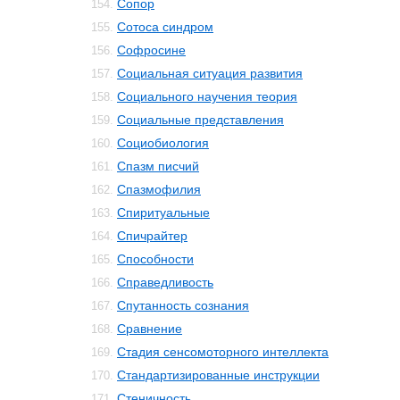
Сопор
154.
Сотоса синдром
155.
Софросине
156.
Социальная ситуация развития
157.
Социального научения теория
158.
Социальные представления
159.
Социобиология
160.
Спазм писчий
161.
Спазмофилия
162.
Спиритуальные
163.
Спичрайтер
164.
Способности
165.
Справедливость
166.
Спутанность сознания
167.
Сравнение
168.
Стадия сенсомоторного интеллекта
169.
Стандартизированные инструкции
170.
Стеничность
171.