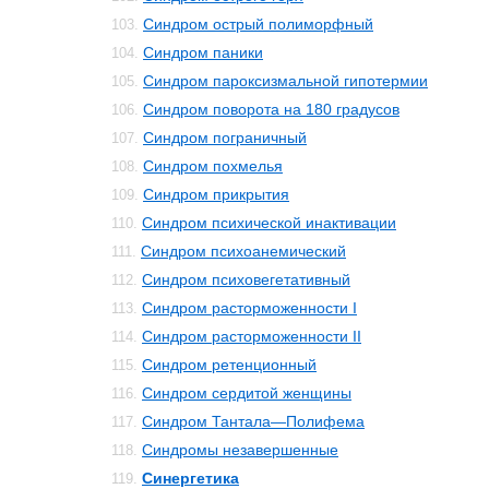
Синдром острый полиморфный
103.
Синдром паники
104.
Синдром пароксизмальной гипотермии
105.
Синдром поворота на 180 градусов
106.
Синдром пограничный
107.
Синдром похмелья
108.
Синдром прикрытия
109.
Синдром психической инактивации
110.
Синдром психоанемический
111.
Синдром психовегетативный
112.
Синдром расторможенности I
113.
Синдром расторможенности II
114.
Синдром ретенционный
115.
Синдром сердитой женщины
116.
Синдром Тантала—Полифема
117.
Синдромы незавершенные
118.
Синергетика
119.