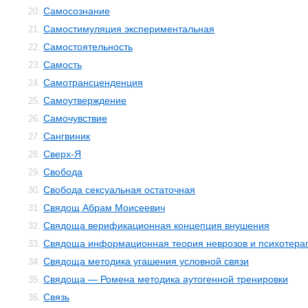
Самосознание
20.
Самостимуляция экспериментальная
21.
Самостоятельность
22.
Самость
23.
Самотрансценденция
24.
Самоутверждение
25.
Самочувствие
26.
Сангвиник
27.
Сверх-Я
28.
Свобода
29.
Свобода сексуальная остаточная
30.
Свядощ Абрам Моисеевич
31.
Свядоща верификационная концепция внушения
32.
Свядоща информационная теория неврозов и психотера
33.
Свядоща методика угашения условной связи
34.
Свядоща — Ромена методика аутогенной тренировки
35.
Связь
36.