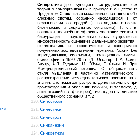
Синергетика
[греч. synergeia – сотрудничество, с
теория о самоорганизации в природе и обществе к
Предметом С. являются механизмы спонтанного обр
сложных систем, особенно находящихся в отн
неравновесия со средой (к последним относятс
биотические и социальные организмы). Т. о., 
попадают нелинейные эффекты эволюции систем лю
бифуркации – неустойчивые фазы существован
множественность сценариев дальнейшего развития.
складывались из теоретических и эксперимент
полученных исследователями Германии, России, Бе
термодинамики, биофизики, эволюционной химии,
философии в 1920–70 гг. (Л. Онсагер, Е.А. Седо
Бауэр, А.П. Руденко, М. Эйген, Г. Хакен, И. При
Междисциплинарный потенциал С., общенаучная 
стиля мышления и частично математического 
распространение исследовательских приемов на о
знания. Это помогает раскрыть дополнительные пр
происхождении и эволюции психики, интеллекта, д
антиэнтропийных факторов), исследовать динами
общественного сознания и т. д.
Синестезия
120.
пии
Синестика
121.
Синистроз
122.
Синкинезии
123.
Синкретизм
124.