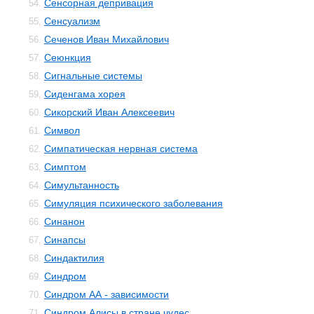
Сенсорная депривация
54.
Сенсуализм
55.
Сеченов Иван Михайлович
56.
Сеюнкция
57.
Сигнальные системы
58.
Сиденгама хорея
59.
Сикорский Иван Алексеевич
60.
Символ
61.
Симпатическая нервная система
62.
Симптом
63.
Симультанность
64.
Симуляция психического заболевания
65.
Синанон
66.
Синапсы
67.
Синдактилия
68.
Синдром
69.
Синдром АА - зависимости
70.
Синдром Алисы в стране чудес
71.