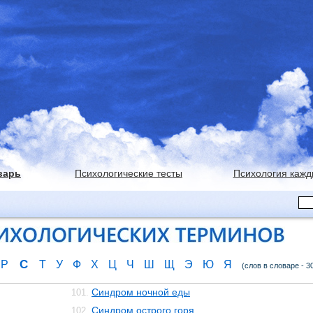
варь
Психологические тесты
Психология кажд
С
Р
Т
У
Ф
Х
Ц
Ч
Ш
Щ
Э
Ю
Я
(слов в словаре - 3
Синдром ночной еды
101.
Синдром острого горя
102.