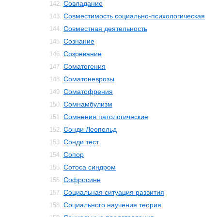
Совладание
142.
Совместимость социально-психологическая
143.
Совместная деятельность
144.
Сознание
145.
Созревание
146.
Соматогения
147.
Соматоневрозы
148.
Соматофрения
149.
Сомнамбулизм
150.
Сомнения патологические
151.
Сонди Леопольд
152.
Сонди тeст
153.
Сопор
154.
Сотоса синдром
155.
Софросине
156.
Социальная ситуация развития
157.
Социального научения теория
158.