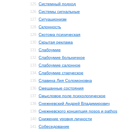
Системный подход
125.
Системы сигнальные
126.
Ситуационизм
127.
Склонность
128.
Скотома психическая
129.
Скрытая реклама
130.
Слабоумие
131.
Слабоумие больничное
132.
Слабоумие салонное
133.
Слабоумие старческое
134.
Славина Лия Соломоновна
135.
Смешанные состояния
136.
Смысловое поле психологическое
137.
Снежневский Андрей Владимирович
138.
Снежневского концепция nosos и pathos
139.
Снижение уровня личности
140.
Собеседование
141.