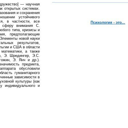
одружество] — научная
ак открытых системах.
азования и сохранения
ошении устойчивого
я, в частности, все
Психология - это...
в сферу внимания С.
бого типа, кризисы и
ия, предполагающие
 Элементы новой науки
альных результатов,
льгии и США в области
 математики, а также
в, Э. Шредингер, Э.С.
гожин, Э. Янч и др.).
значимость предмета,
аппарата обусловили
бласть гуманитарного
ичинные зависимости в
уховной культуры (как
ку индивидуального и