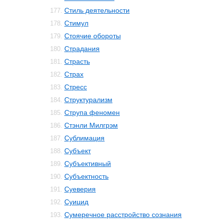
Стиль деятельности
177.
Стимул
178.
Стоячие обороты
179.
Страдания
180.
Страсть
181.
Страх
182.
Стресс
183.
Структурализм
184.
Струпа феномен
185.
Стэнли Милгрэм
186.
Сублимация
187.
Субъект
188.
Субъективный
189.
Субъектность
190.
Суеверия
191.
Суицид
192.
Сумеречное расстройство сознания
193.