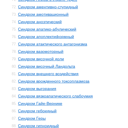
Синдром аментивно-ступидный
72.
Синдром амотивационный
73.
Синдром аноэтический
74.
Синдром апатико-абулический
75.
Синдром апоплектиформный
76.
Синдром атактического антагонизма
77.
Синдром вазомоторный
78.
Синдром височной доли
79.
Синдром височный Ландольта
80.
Синдром внешнего воздействия
81.
Синдром врожденного токсоплазмоза
82.
Синдром выгорания
83.
Синдром вязкоапатического слабоумия
84.
Синдром Гайе-Вернике
85.
Синдром гебоидный
86.
Синдром Геры
87.
Синдром гипноидный
88.