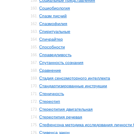
Социальные представления
159.
Социобиология
160.
Спазм писчий
161.
Спазмофилия
162.
Спиритуальные
163.
Спичрайтер
164.
Способности
165.
Справедливость
166.
Спутанность сознания
167.
Сравнение
168.
Стадия сенсомоторного интеллекта
169.
Стандартизированные инструкции
170.
Стеничность
171.
Стереотип
172.
Стереотипия двигательная
173.
Стереотипия речевая
174.
Стефенсона методика исследования личности 
175.
Стивенса закон
176.