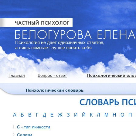
Психология не дает однозначных ответов,
а лишь помогает лучше понять себя
Главная
Вопрос - ответ
Психологический сло
Психологический словарь
А
Б
В
Г
Д
Е
Ж
З
И
Й
К
Л
М
Н
О
П
С - тип личности
1.
Садизм
2.