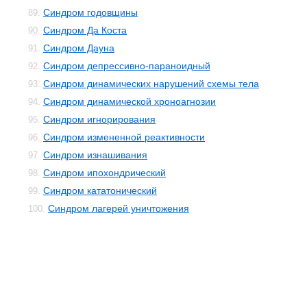
Синдром годовщины
89.
Синдром Да Коста
90.
Синдром Дауна
91.
Синдром депрессивно-параноидный
92.
Синдром динамических нарушений схемы тела
93.
Синдром динамической хроноагнозии
94.
Синдром игнорирования
95.
Синдром измененной реактивности
96.
Синдром изнашивания
97.
Синдром ипохондрический
98.
Синдром кататонический
99.
Синдром лагерей уничтожения
100.