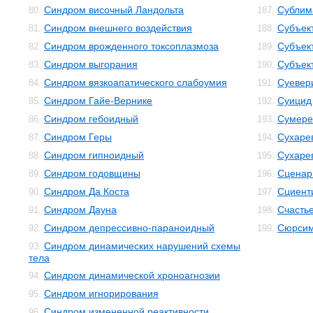
Синдром височный Ландольта
Сублим
80.
187.
Синдром внешнего воздействия
Субъек
81.
188.
Синдром врожденного токсоплазмоза
Субъек
82.
189.
Синдром выгорания
Субъек
83.
190.
Синдром вязкоапатического слабоумия
Суевер
84.
191.
Синдром Гайе-Вернике
Суицид
85.
192.
Синдром гебоидный
Сумере
86.
193.
Синдром Геры
Сухаре
87.
194.
Синдром гипноидный
Сухаре
88.
195.
Синдром годовщины
Сценар
89.
196.
Синдром Да Коста
Сциент
90.
197.
Синдром Дауна
Счасть
91.
198.
Синдром депрессивно-параноидный
Сюрсим
92.
199.
Синдром динамических нарушений схемы
93.
тела
Синдром динамической хроноагнозии
94.
Синдром игнорирования
95.
Синдром измененной реактивности
96.