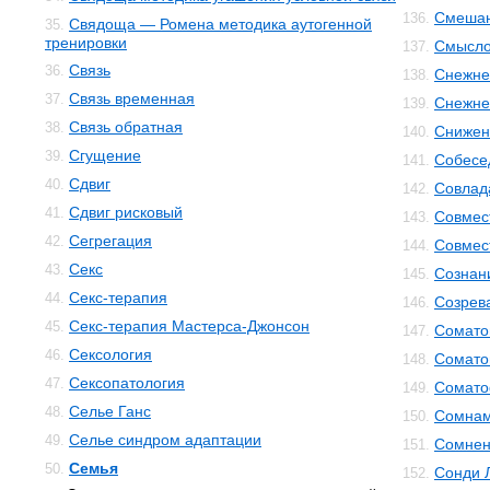
Смешан
136.
Свядоща — Ромена методика аутогенной
35.
тренировки
Смысло
137.
Связь
36.
Снежне
138.
Связь временная
37.
Снежнев
139.
Связь обратная
38.
Снижен
140.
Сгущение
39.
Собесе
141.
Сдвиг
40.
Совлад
142.
Сдвиг рисковый
41.
Совмес
143.
Сегрегация
42.
Совмес
144.
Секс
43.
Сознан
145.
Секс-терапия
44.
Созрев
146.
Секс-терапия Мастерса-Джонсон
45.
Сомато
147.
Сексология
46.
Сомато
148.
Сексопатология
47.
Сомато
149.
Селье Ганс
48.
Сомнам
150.
Селье синдром адаптации
49.
Сомнен
151.
Семья
50.
Сонди 
152.