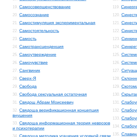
Самосовершенствование
Синерг
19.
119.
Самосознание
Синест
20.
120.
Самостимуляция экспериментальная
Синест
21.
121.
Самостоятельность
Синист
22.
122.
Самость
Синкин
23.
123.
Самотрансценденция
Синкре
24.
124.
Самоутверждение
Систем
25.
125.
Самочувствие
Систем
26.
126.
Сангвиник
Ситуац
27.
127.
Сверх-Я
Склонн
28.
128.
Свобода
Скотом
29.
129.
Свобода сексуальная остаточная
Скрыта
30.
130.
Свядощ Абрам Моисеевич
Слабоу
31.
131.
Свядоща верификационная концепция
Слабоу
32.
132.
внушения
Слабоу
133.
Свядоща информационная теория неврозов
33.
Слабоу
134.
и психотерапии
Славин
135.
Свядоща методика угашения условной связи
34.