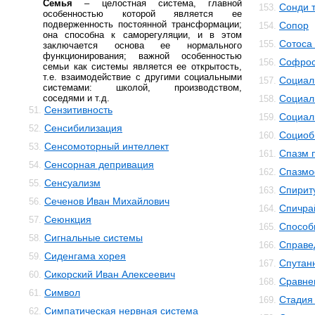
Семья
– целостная система, главной
Сонди 
153.
особенностью которой является ее
подверженность постоянной трансформации;
Сопор
154.
она способна к саморегуляции, и в этом
Сотоса
155.
заключается основа ее нормального
функционирования; важной особенностью
Софро
156.
семьи как системы является ее открытость,
т.е. взаимодействие с другими социальными
Социал
157.
системами: школой, производством,
соседями и т.д.
Социал
158.
Сензитивность
51.
Социал
159.
Сенсибилизация
52.
Социоб
160.
Сенсомоторный интеллект
53.
Спазм 
161.
Сенсорная депривация
54.
Спазм
162.
Сенсуализм
55.
Спирит
163.
Сеченов Иван Михайлович
56.
Спичра
164.
Сеюнкция
57.
Способ
165.
Сигнальные системы
58.
Справе
166.
Сиденгама хорея
59.
Спутан
167.
Сикорский Иван Алексеевич
60.
Сравне
168.
Символ
61.
Стадия
169.
Симпатическая нервная система
62.