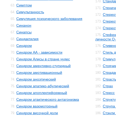
Станда
170.
Симптом
63.
Стенич
171.
Симультанность
64.
Стерео
172.
Симуляция психического заболевания
65.
Стерео
173.
Синанон
66.
Стерео
174.
Синапсы
67.
Стефен
175.
Синдактилия
68.
личности Q-
Синдром
Стивенс
69.
176.
Синдром АА - зависимости
Стиль 
70.
177.
Синдром Алисы в стране чудес
Стимул
71.
178.
Синдром аментивно-ступидный
Стоячи
72.
179.
Синдром амотивационный
Страда
73.
180.
Синдром аноэтический
Страст
74.
181.
Синдром апатико-абулический
Страх
75.
182.
Синдром апоплектиформный
Стресс
76.
183.
Синдром атактического антагонизма
Структ
77.
184.
Синдром вазомоторный
Струпа
78.
185.
Синдром височной доли
Стэнли
79.
186.