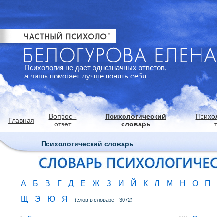
Психология не дает однозначных ответов,
а лишь помогает лучше понять себя
Вопрос -
Психологический
Психо
Главная
ответ
словарь
Психологический словарь
А
Б
В
Г
Д
Е
Ж
З
И
Й
К
Л
М
Н
О
П
Щ
Э
Ю
Я
(слов в словаре - 3072)