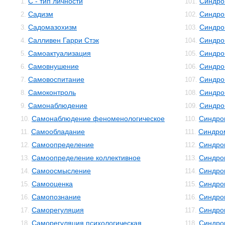
С - тип личности
Синдро
1.
101.
Садизм
Синдро
2.
102.
Садомазохизм
Синдро
3.
103.
Салливен Гарри Стэк
Синдро
4.
104.
Самоактуализация
Синдро
5.
105.
Самовнушение
Синдро
6.
106.
Самовоспитание
Синдро
7.
107.
Самоконтроль
Синдро
8.
108.
Самонаблюдение
Синдро
9.
109.
Самонаблюдение феноменологическое
Синдро
10.
110.
Самообладание
Синдро
11.
111.
Самоопределение
Синдро
12.
112.
Самоопределение коллективное
Синдро
13.
113.
Самоосмысление
Синдро
14.
114.
Самооценка
Синдро
15.
115.
Самопознание
Синдро
16.
116.
Саморегуляция
Синдро
17.
117.
Саморегуляция психологическая
Синдро
18.
118.