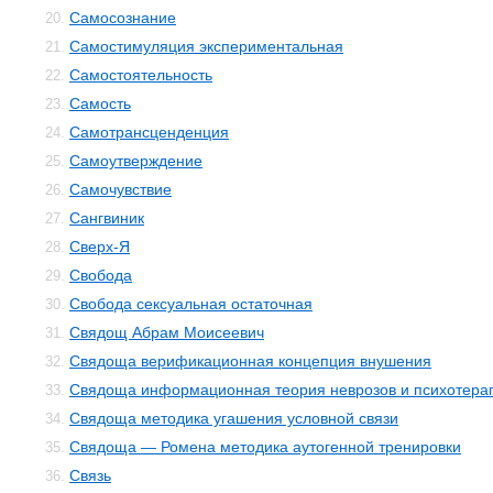
Самосознание
20.
Самостимуляция экспериментальная
21.
Самостоятельность
22.
Самость
23.
Самотрансценденция
24.
Самоутверждение
25.
Самочувствие
26.
Сангвиник
27.
Сверх-Я
28.
Свобода
29.
Свобода сексуальная остаточная
30.
Свядощ Абрам Моисеевич
31.
Свядоща верификационная концепция внушения
32.
Свядоща информационная теория неврозов и психотера
33.
Свядоща методика угашения условной связи
34.
Свядоща — Ромена методика аутогенной тренировки
35.
Связь
36.