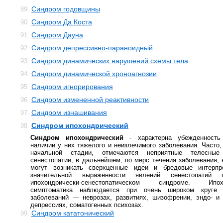
Синдром годовщины
89.
Синдром Да Коста
90.
Синдром Дауна
91.
Синдром депрессивно-параноидный
92.
Синдром динамических нарушений схемы тела
93.
Синдром динамической хроноагнозии
94.
Синдром игнорирования
95.
Синдром измененной реактивности
96.
Синдром изнашивания
97.
Синдром ипохондрический
98.
Синдром ипохондрический
- характерна убежденность
наличии у них тяжелого и неизлечимого заболевания. Часто,
начальной стадии, отмечаются неприятные телесные
сенестопатии, в дальнейшем, по мерс течения заболевания, 
могут возникать сверхценные идеи и бредовые интерпр
значительной выраженности явлений сенестопатий 
ипохондрически-сенестопатическом синдроме. Ипохо
симптоматика наблюдается при очень широком круге 
заболеваний — неврозах, развитиях, шизофрении, эндо- и
депрессиях, соматогенных психозах.
Синдром кататонический
99.