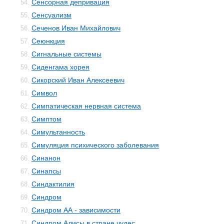
Сенсорная депривация
54.
Сенсуализм
55.
Сеченов Иван Михайлович
56.
Сеюнкция
57.
Сигнальные системы
58.
Сиденгама хорея
59.
Сикорский Иван Алексеевич
60.
Символ
61.
Симпатическая нервная система
62.
Симптом
63.
Симультанность
64.
Симуляция психического заболевания
65.
Синанон
66.
Синапсы
67.
Синдактилия
68.
Синдром
69.
Синдром АА - зависимости
70.
Синдром Алисы в стране чудес
71.