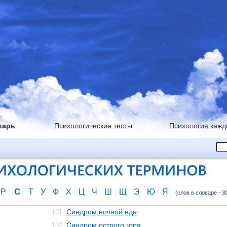
варь
Психологические тесты
Психология кажд
С
Р
Т
У
Ф
Х
Ц
Ч
Ш
Щ
Э
Ю
Я
(слов в словаре - 3
Синдром ночной еды
101.
Синдром острого горя
102.