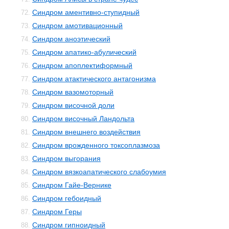
Синдром аментивно-ступидный
72.
Синдром амотивационный
73.
Синдром аноэтический
74.
Синдром апатико-абулический
75.
Синдром апоплектиформный
76.
Синдром атактического антагонизма
77.
Синдром вазомоторный
78.
Синдром височной доли
79.
Синдром височный Ландольта
80.
Синдром внешнего воздействия
81.
Синдром врожденного токсоплазмоза
82.
Синдром выгорания
83.
Синдром вязкоапатического слабоумия
84.
Синдром Гайе-Вернике
85.
Синдром гебоидный
86.
Синдром Геры
87.
Синдром гипноидный
88.