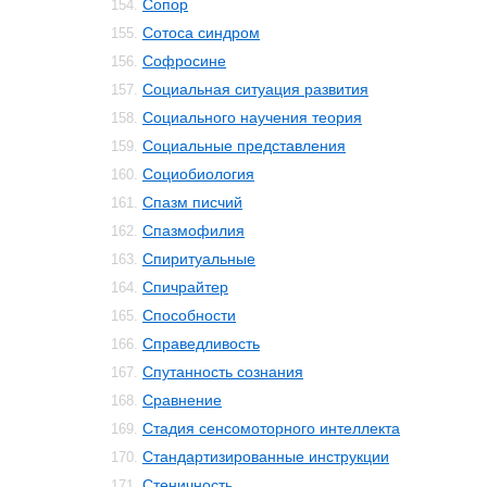
Сопор
154.
Сотоса синдром
155.
Софросине
156.
Социальная ситуация развития
157.
Социального научения теория
158.
Социальные представления
159.
Социобиология
160.
Спазм писчий
161.
Спазмофилия
162.
Спиритуальные
163.
Спичрайтер
164.
Способности
165.
Справедливость
166.
Спутанность сознания
167.
Сравнение
168.
Стадия сенсомоторного интеллекта
169.
Стандартизированные инструкции
170.
Стеничность
171.