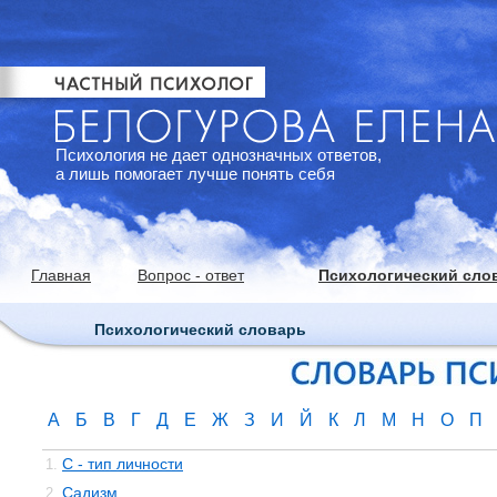
Психология не дает однозначных ответов,
а лишь помогает лучше понять себя
Главная
Вопрос - ответ
Психологический сло
Психологический словарь
А
Б
В
Г
Д
Е
Ж
З
И
Й
К
Л
М
Н
О
П
С - тип личности
1.
Садизм
2.