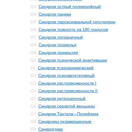
Синдром острый полиморфный
103.
Синдром паники
104.
Синдром пароксизмальной гипотермии
105.
Синдром поворота на 180 градусов
106.
Синдром пограничный
107.
Синдром похмелья
108.
Синдром прикрытия
109.
Синдром психической инактивации
110.
Синдром психоанемический
111.
Синдром психовегетативный
112.
Синдром расторможенности I
113.
Синдром расторможенности II
114.
Синдром ретенционный
115.
Синдром сердитой женщины
116.
Синдром Тантала—Полифема
117.
Синдромы незавершенные
118.
Синергетика
119.