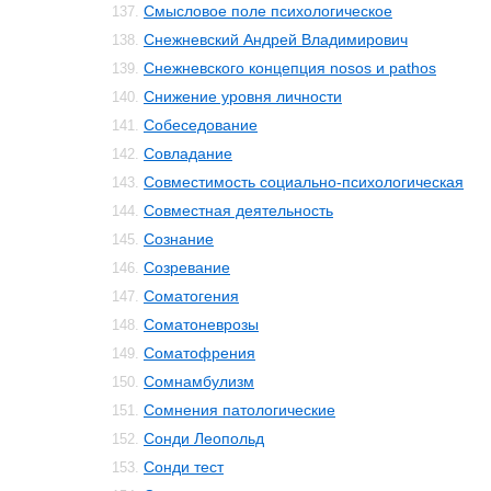
Смысловое поле психологическое
137.
Снежневский Андрей Владимирович
138.
Снежневского концепция nosos и pathos
139.
Снижение уровня личности
140.
Собеседование
141.
Совладание
142.
Совместимость социально-психологическая
143.
Совместная деятельность
144.
Сознание
145.
Созревание
146.
Соматогения
147.
Соматоневрозы
148.
Соматофрения
149.
Сомнамбулизм
150.
Сомнения патологические
151.
Сонди Леопольд
152.
Сонди тeст
153.