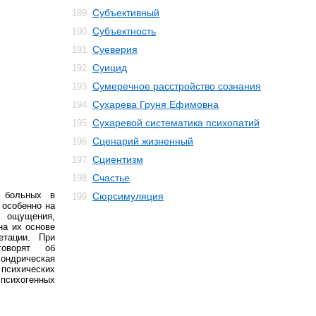
Субъективный
189.
Субъектность
190.
Суеверия
191.
Суицид
192.
Сумеречное расстройство сознания
193.
Сухарева Груня Ефимовна
194.
Сухаревой систематика психопатий
195.
Сценарий жизненный
196.
Сциентизм
197.
Счастье
198.
 больных в
Сюрсимуляция
199.
 особенно на
 ощущения,
на их основе
етации. При
говорят об
ндрическая
психических
 психогенных