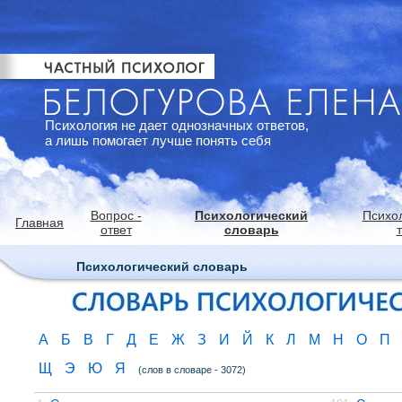
Психология не дает однозначных ответов,
а лишь помогает лучше понять себя
Вопрос -
Психологический
Психо
Главная
ответ
словарь
Психологический словарь
А
Б
В
Г
Д
Е
Ж
З
И
Й
К
Л
М
Н
О
П
Щ
Э
Ю
Я
(слов в словаре - 3072)