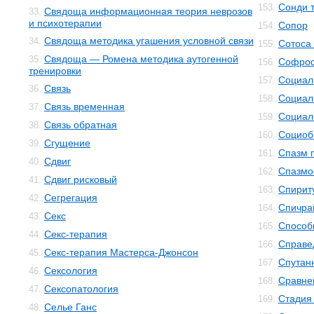
Сонди 
153.
Свядоща информационная теория неврозов
33.
и психотерапии
Сопор
154.
Свядоща методика угашения условной связи
34.
Сотоса
155.
Свядоща — Ромена методика аутогенной
35.
Софро
156.
тренировки
Социал
157.
Связь
36.
Социал
158.
Связь временная
37.
Социал
159.
Связь обратная
38.
Социоб
160.
Сгущение
39.
Спазм 
161.
Сдвиг
40.
Спазм
162.
Сдвиг рисковый
41.
Спирит
163.
Сегрегация
42.
Спичра
164.
Секс
43.
Способ
165.
Секс-терапия
44.
Справе
166.
Секс-терапия Мастерса-Джонсон
45.
Спутан
167.
Сексология
46.
Сравне
168.
Сексопатология
47.
Стадия
169.
Селье Ганс
48.