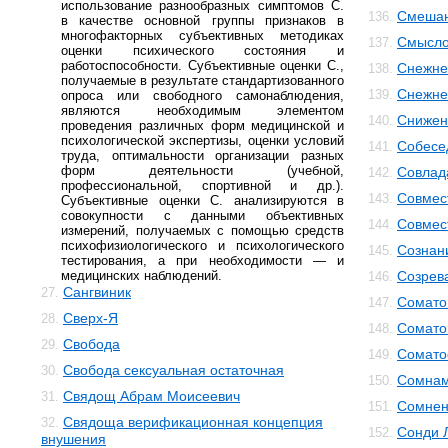
использование разнообразных симптомов С.
Смешан
136.
в качестве основной группы признаков в
многофакторных субъективных методиках
Смысло
137.
оценки психического состояния и
работоспособности. Субъективные оценки С.,
Снежне
138.
получаемые в результате стандартизованного
Снежнев
139.
опроса или свободного самонаблюдения,
являются необходимым элементом
Снижен
140.
проведения различных форм медицинской и
психологической экспертизы, оценки условий
Собесе
141.
труда, оптимальности организации разных
форм деятельности (учебной,
Совлад
142.
профессиональной, спортивной и др.).
Совмес
143.
Субъективные оценки С. анализируются в
совокупности с данными объективных
Совмес
144.
измерений, получаемых с помощью средств
психофизиологического и психологического
Сознан
145.
тестирования, а при необходимости — и
медицинских наблюдений.
Созрев
146.
Сангвиник
27.
Сомато
147.
Сверх-Я
28.
Сомато
148.
Свобода
29.
Сомато
149.
Свобода сексуальная остаточная
30.
Сомнам
150.
Свядощ Абрам Моисеевич
31.
Сомнен
151.
Свядоща верификационная концепция
32.
Сонди 
152.
внушения