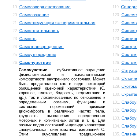
Самосовершенствование
Синерг
19.
119.
Самосознание
Синест
20.
120.
Самостимуляция экспериментальная
Синест
21.
121.
Самостоятельность
Синист
22.
122.
Самость
Синкин
23.
123.
Самотрансценденция
Синкре
24.
124.
Самоутверждение
Систем
25.
125.
Самочувствие
Систем
26.
126.
Самочувствие
— субъективное ощущение
Ситуац
127.
физиологической и психологической
Склонн
128.
комфортности внутреннего состояния. Может
быть представлено как в виде некоторой
Скотом
129.
обобщенной оценочной характеристики (С.
хорошее, плохое, бодрость, недомогание и
Скрыта
130.
др.), так и локализованных по отношению к
определенным органам, функциям и
Слабоу
131.
системам переживаний: признаки
Слабоу
132.
дискомфорта в различных частях тела,
трудность выполнения определенных
Слабоу
133.
моторных и когнитивных актов и т. д. Для
разных видов состояний индивида характерна
Слабоу
134.
специфическая симптоматика изменений С.
Славин
Этим обусловлено традиционное
135.