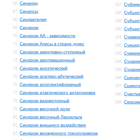
Синанон
66.
Сублим
187.
Синапсы
67.
Субъек
188.
Синдактилия
68.
Субъек
189.
Синдром
69.
Субъек
190.
Синдром АА - зависимости
70.
Суевер
191.
Синдром Алисы в стране чудес
71.
Суицид
192.
Синдром аментивно-ступидный
72.
Сумере
193.
Синдром амотивационный
73.
Сухаре
194.
Синдром аноэтический
74.
Сухаре
195.
Синдром апатико-абулический
75.
Сценар
196.
Синдром апоплектиформный
76.
Сциент
197.
Синдром атактического антагонизма
77.
Счасть
198.
Синдром вазомоторный
78.
Сюрсим
199.
Синдром височной доли
79.
Синдром височный Ландольта
80.
Синдром внешнего воздействия
81.
Синдром врожденного токсоплазмоза
82.