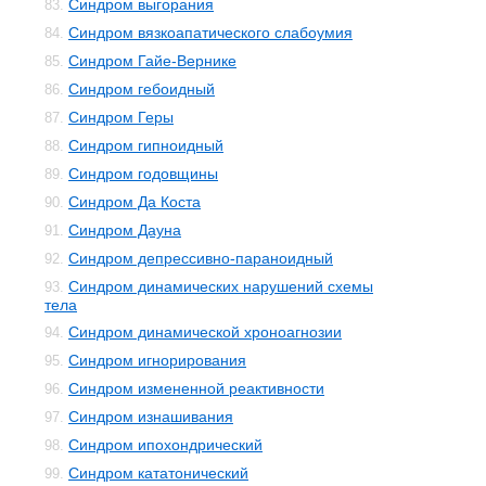
Синдром выгорания
83.
Синдром вязкоапатического слабоумия
84.
Синдром Гайе-Вернике
85.
Синдром гебоидный
86.
Синдром Геры
87.
Синдром гипноидный
88.
Синдром годовщины
89.
Синдром Да Коста
90.
Синдром Дауна
91.
Синдром депрессивно-параноидный
92.
Синдром динамических нарушений схемы
93.
тела
Синдром динамической хроноагнозии
94.
Синдром игнорирования
95.
Синдром измененной реактивности
96.
Синдром изнашивания
97.
Синдром ипохондрический
98.
Синдром кататонический
99.