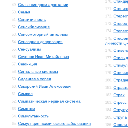
Станда
170.
Селье синдром адаптации
49.
Стенич
171.
Семья
50.
Стерео
172.
Сензитивность
51.
Стерео
173.
Сенсибилизация
52.
Стерео
174.
Сенсомоторный интеллект
53.
Стефен
175.
Сенсорная депривация
54.
личности Q-
Сенсуализм
55.
Стивенс
176.
Сеченов Иван Михайлович
56.
Стиль 
177.
Сеюнкция
57.
Стимул
178.
Сигнальные системы
58.
Стоячи
179.
Сиденгама хорея
59.
Страда
180.
Сикорский Иван Алексеевич
60.
Страст
181.
Символ
61.
Страх
182.
Симпатическая нервная система
62.
Стресс
183.
Симптом
63.
Структ
184.
Симультанность
64.
Струпа
185.
Симуляция психического заболевания
65.
Стэнли
186.