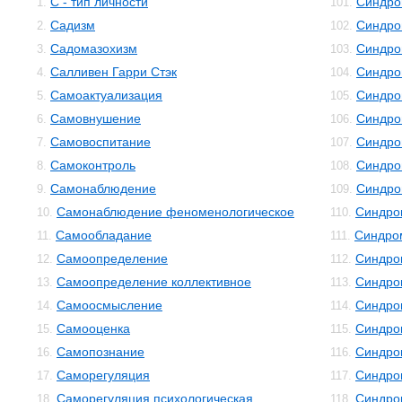
С - тип личности
Синдро
1.
101.
Садизм
Синдро
2.
102.
Садомазохизм
Синдро
3.
103.
Салливен Гарри Стэк
Синдро
4.
104.
Самоактуализация
Синдро
5.
105.
Самовнушение
Синдро
6.
106.
Самовоспитание
Синдро
7.
107.
Самоконтроль
Синдро
8.
108.
Самонаблюдение
Синдро
9.
109.
Самонаблюдение феноменологическое
Синдро
10.
110.
Самообладание
Синдро
11.
111.
Самоопределение
Синдро
12.
112.
Самоопределение коллективное
Синдро
13.
113.
Самоосмысление
Синдро
14.
114.
Самооценка
Синдро
15.
115.
Самопознание
Синдро
16.
116.
Саморегуляция
Синдро
17.
117.
Саморегуляция психологическая
Синдро
18.
118.