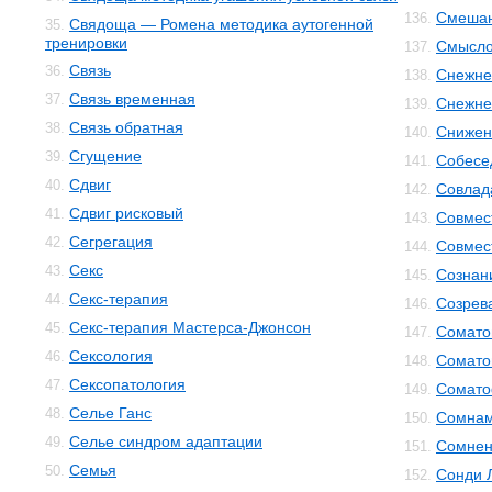
Смешан
136.
Свядоща — Ромена методика аутогенной
35.
тренировки
Смысло
137.
Связь
36.
Снежне
138.
Связь временная
37.
Снежнев
139.
Связь обратная
38.
Снижен
140.
Сгущение
39.
Собесе
141.
Сдвиг
40.
Совлад
142.
Сдвиг рисковый
41.
Совмес
143.
Сегрегация
42.
Совмес
144.
Секс
43.
Сознан
145.
Секс-терапия
44.
Созрев
146.
Секс-терапия Мастерса-Джонсон
45.
Сомато
147.
Сексология
46.
Сомато
148.
Сексопатология
47.
Сомато
149.
Селье Ганс
48.
Сомнам
150.
Селье синдром адаптации
49.
Сомнен
151.
Семья
50.
Сонди 
152.