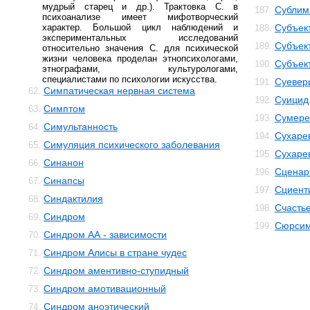
мудрый старец и др.). Трактовка С. в
Сублим
187.
психоанализе имеет мифотворческий
характер. Большой цикл наблюдений и
Субъек
188.
экспериментальных исследований
Субъек
189.
относительно значения С. для психической
жизни человека проделан этнопсихологами,
Субъек
190.
этнографами, культурологами,
специалистами по психологии искусства.
Суевер
191.
Симпатическая нервная система
62.
Суицид
192.
Симптом
63.
Сумере
193.
Симультанность
64.
Сухаре
194.
Симуляция психического заболевания
65.
Сухаре
195.
Синанон
66.
Сценар
196.
Синапсы
67.
Сциент
197.
Синдактилия
68.
Счасть
198.
Синдром
69.
Сюрсим
199.
Синдром АА - зависимости
70.
Синдром Алисы в стране чудес
71.
Синдром аментивно-ступидный
72.
Синдром амотивационный
73.
Синдром аноэтический
74.