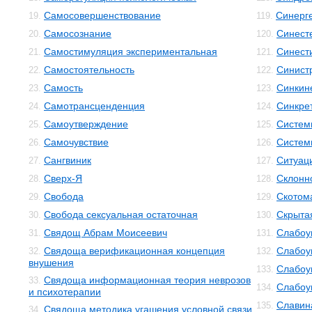
Самосовершенствование
Синерг
19.
119.
Самосознание
Синест
20.
120.
Самостимуляция экспериментальная
Синест
21.
121.
Самостоятельность
Синист
22.
122.
Самость
Синкин
23.
123.
Самотрансценденция
Синкре
24.
124.
Самоутверждение
Систем
25.
125.
Самочувствие
Систем
26.
126.
Сангвиник
Ситуац
27.
127.
Сверх-Я
Склонн
28.
128.
Свобода
Скотом
29.
129.
Свобода сексуальная остаточная
Скрыта
30.
130.
Свядощ Абрам Моисеевич
Слабоу
31.
131.
Свядоща верификационная концепция
Слабоу
32.
132.
внушения
Слабоу
133.
Свядоща информационная теория неврозов
33.
Слабоу
134.
и психотерапии
Славин
135.
Свядоща методика угашения условной связи
34.