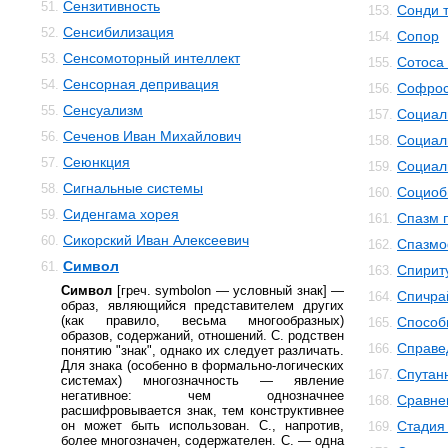
Сензитивность
51.
Сонди 
153.
Сенсибилизация
52.
Сопор
154.
Сенсомоторный интеллект
53.
Сотоса
155.
Сенсорная депривация
54.
Софро
156.
Сенсуализм
55.
Социал
157.
Сеченов Иван Михайлович
56.
Социал
158.
Сеюнкция
57.
Социал
159.
Сигнальные системы
58.
Социоб
160.
Сиденгама хорея
59.
Спазм 
161.
Сикорский Иван Алексеевич
60.
Спазм
162.
Символ
61.
Спирит
163.
Символ
[греч. symbolon — условный знак] —
Спичра
164.
образ, являющийся представителем других
(как правило, весьма многообразных)
Способ
165.
образов, содержаний, отношений. С. родствен
Справе
166.
понятию "знак", однако их следует различать.
Для знака (особенно в формально-логических
Спутан
167.
системах) многозначность — явление
негативное: чем однозначнее
Сравне
168.
расшифровывается знак, тем конструктивнее
он может быть использован. С., напротив,
Стадия
169.
более многозначен, содержателен. С. — одна