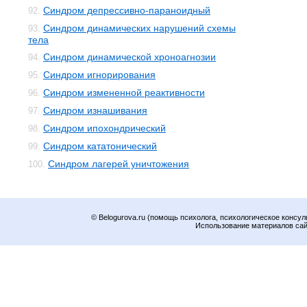
Синдром депрессивно-параноидный
92.
Синдром динамических нарушений схемы
93.
тела
Синдром динамической хроноагнозии
94.
Синдром игнорирования
95.
Синдром измененной реактивности
96.
Синдром изнашивания
97.
Синдром ипохондрический
98.
Синдром кататонический
99.
Синдром лагерей уничтожения
100.
© Belogurova.ru (помощь психолога, психологическое консул
Использование материалов сайт