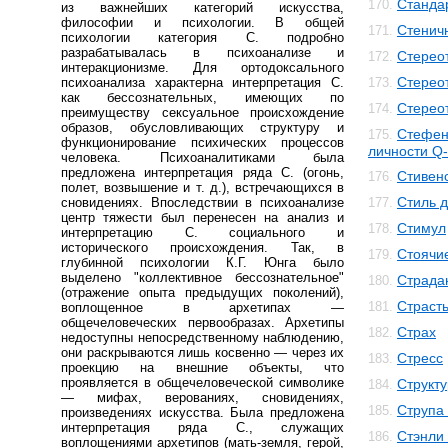
Станда
170.
из важнейших категорий искусства,
философии и психологии. В общей
Стенич
171.
психологии категория С. подробно
разрабатывалась в психоанализе и
Стерео
172.
интеракционизме. Для ортодоксального
Стерео
психоанализа характерна интерпретация С.
173.
как бессознательных, имеющих по
Стерео
174.
преимуществу сексуальное происхождение
образов, обусловливающих структуру и
Стефен
175.
функционирование психических процессов
личности Q-
человека. Психоаналитиками была
предложена интерпретация ряда С. (огонь,
Стивенс
176.
полет, возвышение и т. д.), встречающихся в
Стиль 
сновидениях. Впоследствии в психоанализе
177.
центр тяжести был перенесен на анализ и
Стимул
178.
интерпретацию С. социального и
исторического происхождения. Так, в
Стоячи
179.
глубинной психологии К.Г. Юнга было
выделено "коллективное бессознательное"
Страда
180.
(отражение опыта предыдущих поколений),
Страст
181.
воплощенное в архетипах —
общечеловеческих первообразах. Архетипы
Страх
182.
недоступны непосредственному наблюдению,
они раскрываются лишь косвенно — через их
Стресс
183.
проекцию на внешние объекты, что
проявляется в общечеловеческой символике
Структ
184.
— мифах, верованиях, сновидениях,
Струпа
185.
произведениях искусства. Была предложена
интерпретация ряда С., служащих
Стэнли
186.
воплощениями архетипов (мать-земля, герой,