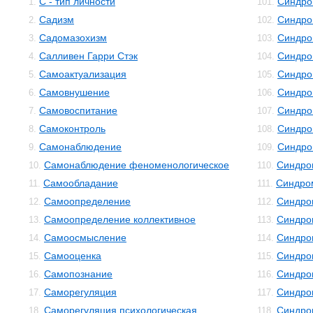
С - тип личности
Синдро
1.
101.
Садизм
Синдро
2.
102.
Садомазохизм
Синдро
3.
103.
Салливен Гарри Стэк
Синдро
4.
104.
Самоактуализация
Синдро
5.
105.
Самовнушение
Синдро
6.
106.
Самовоспитание
Синдро
7.
107.
Самоконтроль
Синдро
8.
108.
Самонаблюдение
Синдро
9.
109.
Самонаблюдение феноменологическое
Синдро
10.
110.
Самообладание
Синдро
11.
111.
Самоопределение
Синдро
12.
112.
Самоопределение коллективное
Синдро
13.
113.
Самоосмысление
Синдро
14.
114.
Самооценка
Синдро
15.
115.
Самопознание
Синдро
16.
116.
Саморегуляция
Синдро
17.
117.
Саморегуляция психологическая
Синдро
18.
118.