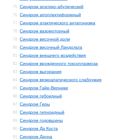
Синдром апатико-абулический
75.
Синдром апоплектиформный
76.
Синдром атактического антагонизма
77.
Синдром вазомоторный
78.
Синдром височной доли
79.
Синдром височный Ландольта
80.
Синдром внешнего воздействия
81.
Синдром врожденного токсоплазмоза
82.
Синдром выгорания
83.
Синдром вязкоапатического слабоумия
84.
Синдром Гайе-Вернике
85.
Синдром гебоидный
86.
Синдром Геры
87.
Синдром гипноидный
88.
Синдром годовщины
89.
Синдром Да Коста
90.
Синдром Дауна
91.