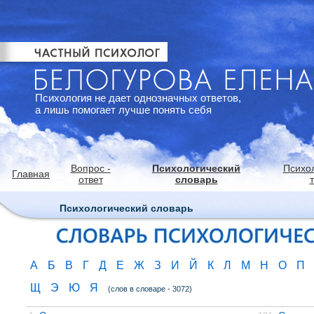
Психология не дает однозначных ответов,
а лишь помогает лучше понять себя
Вопрос -
Психологический
Психо
Главная
ответ
словарь
Психологический словарь
А
Б
В
Г
Д
Е
Ж
З
И
Й
К
Л
М
Н
О
П
Щ
Э
Ю
Я
(слов в словаре - 3072)