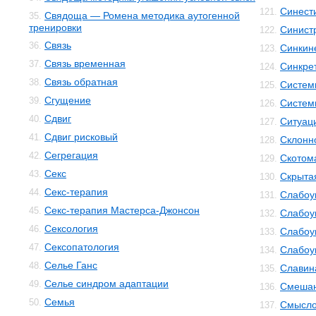
Синест
121.
Свядоща — Ромена методика аутогенной
35.
тренировки
Синист
122.
Связь
36.
Синкин
123.
Связь временная
37.
Синкре
124.
Связь обратная
38.
Систем
125.
Сгущение
39.
Систем
126.
Сдвиг
40.
Ситуац
127.
Сдвиг рисковый
41.
Склонн
128.
Сегрегация
42.
Скотом
129.
Секс
43.
Скрыта
130.
Секс-терапия
44.
Слабоу
131.
Секс-терапия Мастерса-Джонсон
45.
Слабоу
132.
Сексология
46.
Слабоу
133.
Сексопатология
47.
Слабоу
134.
Селье Ганс
48.
Славин
135.
Селье синдром адаптации
49.
Смешан
136.
Семья
50.
Смысло
137.