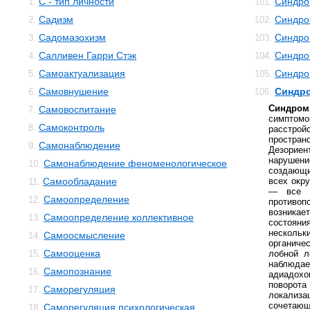
С - тип личности
Синдро
1.
101.
Садизм
Синдро
2.
102.
Садомазохизм
Синдро
3.
103.
Салливен Гарри Стэк
Синдро
4.
104.
Самоактуализация
Синдро
5.
105.
Самовнушение
Синдро
6.
106.
Синдром
Самовоспитание
7.
симптомо
Самоконтроль
8.
расстрой
простр
Самонаблюдение
9.
Дезори
нарушен
Самонаблюдение феноменологическое
10.
создающи
Самообладание
всех окр
11.
— все о
Самоопределение
12.
противо
возника
Самоопределение коллективное
13.
состояни
нескол
Самоосмысление
14.
органиче
Самооценка
15.
лобной л
наблюд
Самопознание
16.
адиадохо
поворот
Саморегуляция
17.
локализац
сочетаю
Саморегуляция психологическая
18.