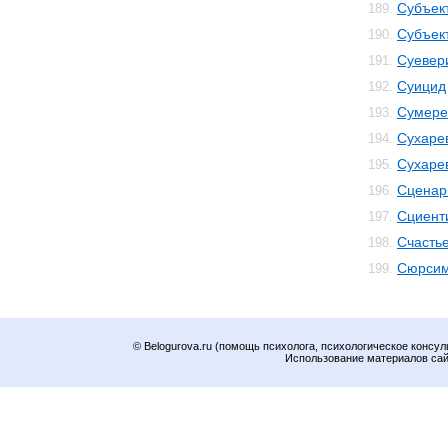
Субъек
189.
Субъек
190.
Суевер
191.
Суицид
192.
Сумере
193.
Сухаре
194.
Сухаре
195.
Сценар
196.
Сциент
197.
Счасть
198.
Сюрсим
199.
© Belogurova.ru (помощь психолога, психологическое консул
Использование материалов сайт