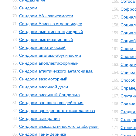
Синдактилия
68.
Сотоса
155.
Синдром
69.
Софро
156.
Синдром АА - зависимости
70.
Социал
157.
Синдром Алисы в стране чудес
71.
Социал
158.
Синдром аментивно-ступидный
72.
Социал
159.
Синдром амотивационный
73.
Социоб
160.
Синдром аноэтический
74.
Спазм 
161.
Синдром апатико-абулический
75.
Спазм
162.
Синдром апоплектиформный
76.
Спирит
163.
Синдром атактического антагонизма
77.
Спичра
164.
Синдром вазомоторный
78.
Способ
165.
Синдром височной доли
79.
Справе
166.
Синдром височный Ландольта
80.
Спутан
167.
Синдром внешнего воздействия
81.
Сравне
168.
Синдром врожденного токсоплазмоза
82.
Стадия
169.
Синдром выгорания
83.
Станда
170.
Синдром вязкоапатического слабоумия
84.
Стенич
171.
Синдром Гайе-Вернике
85.
Стерео
172.