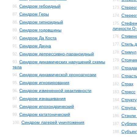
Синдром гебоидный
86.
Стерео
173.
Синдром Геры
87.
Стерео
174.
Синдром гипноидный
88.
Стефен
175.
личности Q-
Синдром годовщины
89.
Стивенс
176.
Синдром Да Коста
90.
Стиль 
177.
Синдром Дауна
91.
Стимул
178.
Синдром депрессивно-параноидный
92.
Стоячи
179.
Синдром динамических нарушений схемы
93.
тела
Страда
180.
Синдром динамической хроноагнозии
94.
Страст
181.
Синдром игнорирования
95.
Страх
182.
Синдром измененной реактивности
96.
Стресс
183.
Синдром изнашивания
97.
Структ
184.
Синдром ипохондрический
98.
Струпа
185.
Синдром кататонический
99.
Стэнли
186.
Синдром лагерей уничтожения
100.
Сублим
187.
Субъек
188.