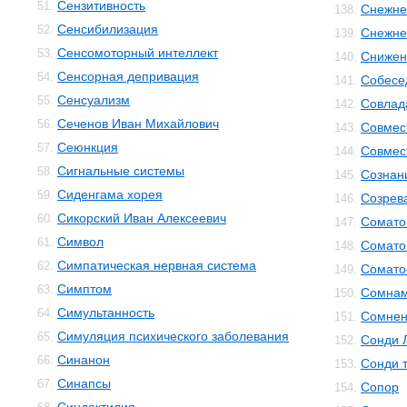
Сензитивность
51.
Снежне
138.
Сенсибилизация
52.
Снежнев
139.
Сенсомоторный интеллект
53.
Снижен
140.
Сенсорная депривация
54.
Собесе
141.
Сенсуализм
55.
Совлад
142.
Сеченов Иван Михайлович
56.
Совмес
143.
Сеюнкция
57.
Совмес
144.
Сигнальные системы
58.
Сознан
145.
Сиденгама хорея
59.
Созрев
146.
Сикорский Иван Алексеевич
60.
Сомато
147.
Символ
61.
Сомато
148.
Симпатическая нервная система
62.
Сомато
149.
Симптом
63.
Сомнам
150.
Симультанность
64.
Сомнен
151.
Симуляция психического заболевания
65.
Сонди 
152.
Синанон
66.
Сонди 
153.
Синапсы
67.
Сопор
154.