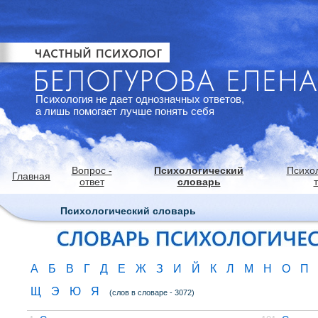
Психология не дает однозначных ответов,
а лишь помогает лучше понять себя
Вопрос -
Психологический
Психо
Главная
ответ
словарь
Психологический словарь
А
Б
В
Г
Д
Е
Ж
З
И
Й
К
Л
М
Н
О
П
Щ
Э
Ю
Я
(слов в словаре - 3072)