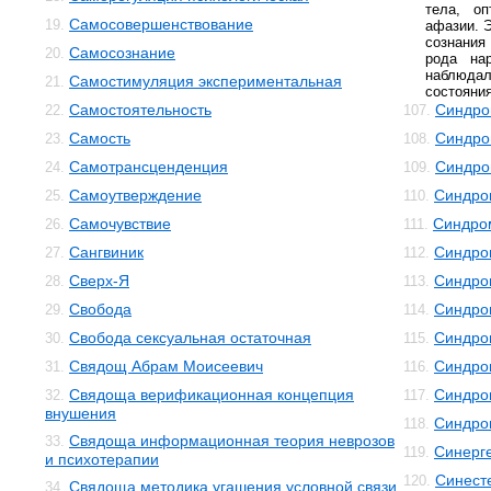
тела, оп
Самосовершенствование
19.
афазии. 
сознания
Самосознание
20.
рода нар
наблюд
Самостимуляция экспериментальная
21.
состояния
Самостоятельность
Синдро
22.
107.
Самость
Синдро
23.
108.
Самотрансценденция
Синдро
24.
109.
Самоутверждение
Синдро
25.
110.
Самочувствие
Синдро
26.
111.
Сангвиник
Синдро
27.
112.
Сверх-Я
Синдро
28.
113.
Свобода
Синдро
29.
114.
Свобода сексуальная остаточная
Синдро
30.
115.
Свядощ Абрам Моисеевич
Синдро
31.
116.
Свядоща верификационная концепция
Синдро
32.
117.
внушения
Синдро
118.
Свядоща информационная теория неврозов
33.
Синерг
119.
и психотерапии
Синест
120.
Свядоща методика угашения условной связи
34.