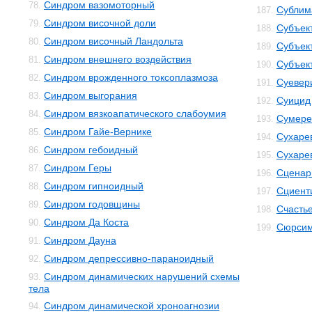
Синдром вазомоторный
78.
Сублим
187.
Синдром височной доли
79.
Субъек
188.
Синдром височный Ландольта
80.
Субъек
189.
Синдром внешнего воздействия
81.
Субъек
190.
Синдром врожденного токсоплазмоза
82.
Суевер
191.
Синдром выгорания
83.
Суицид
192.
Синдром вязкоапатического слабоумия
84.
Сумере
193.
Синдром Гайе-Вернике
85.
Сухаре
194.
Синдром гебоидный
86.
Сухаре
195.
Синдром Геры
87.
Сценар
196.
Синдром гипноидный
88.
Сциент
197.
Синдром годовщины
89.
Счасть
198.
Синдром Да Коста
90.
Сюрсим
199.
Синдром Дауна
91.
Синдром депрессивно-параноидный
92.
Синдром динамических нарушений схемы
93.
тела
Синдром динамической хроноагнозии
94.