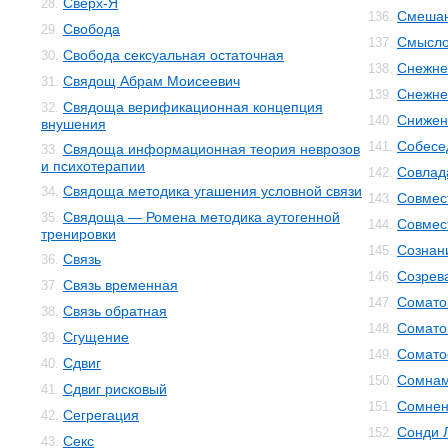
Сверх-Я
28.
Смешан
136.
Свобода
29.
Смысло
137.
Свобода сексуальная остаточная
30.
Снежне
138.
Свядощ Абрам Моисеевич
31.
Снежнев
139.
Свядоща верификационная концепция
32.
Снижен
140.
внушения
Собесе
141.
Свядоща информационная теория неврозов
33.
и психотерапии
Совлад
142.
Свядоща методика угашения условной связи
34.
Совмес
143.
Свядоща — Ромена методика аутогенной
35.
Совмес
144.
тренировки
Сознан
145.
Связь
36.
Созрев
146.
Связь временная
37.
Сомато
147.
Связь обратная
38.
Сомато
148.
Сгущение
39.
Сомато
149.
Сдвиг
40.
Сомнам
150.
Сдвиг рисковый
41.
Сомнен
151.
Сегрегация
42.
Сонди 
152.
Секс
43.