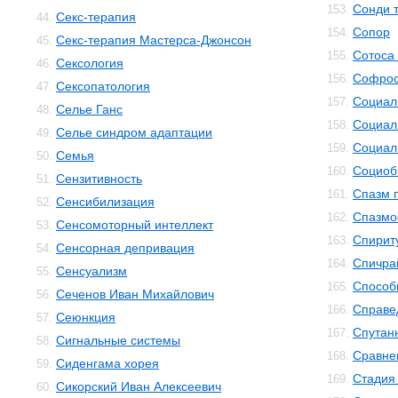
Сонди 
153.
Секс-терапия
44.
Сопор
154.
Секс-терапия Мастерса-Джонсон
45.
Сотоса
155.
Сексология
46.
Софро
156.
Сексопатология
47.
Социал
157.
Селье Ганс
48.
Социал
158.
Селье синдром адаптации
49.
Социал
159.
Семья
50.
Социоб
160.
Сензитивность
51.
Спазм 
161.
Сенсибилизация
52.
Спазм
162.
Сенсомоторный интеллект
53.
Спирит
163.
Сенсорная депривация
54.
Спичра
164.
Сенсуализм
55.
Способ
165.
Сеченов Иван Михайлович
56.
Справе
166.
Сеюнкция
57.
Спутан
167.
Сигнальные системы
58.
Сравне
168.
Сиденгама хорея
59.
Стадия
169.
Сикорский Иван Алексеевич
60.