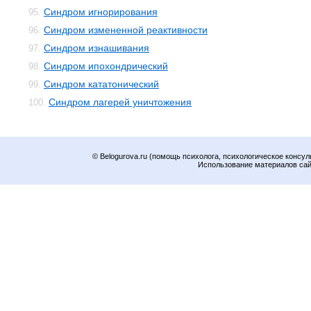
Синдром игнорирования
95.
Синдром измененной реактивности
96.
Синдром изнашивания
97.
Синдром ипохондрический
98.
Синдром кататонический
99.
Синдром лагерей уничтожения
100.
© Belogurova.ru (помощь психолога, психологическое консул
Использование материалов сайт