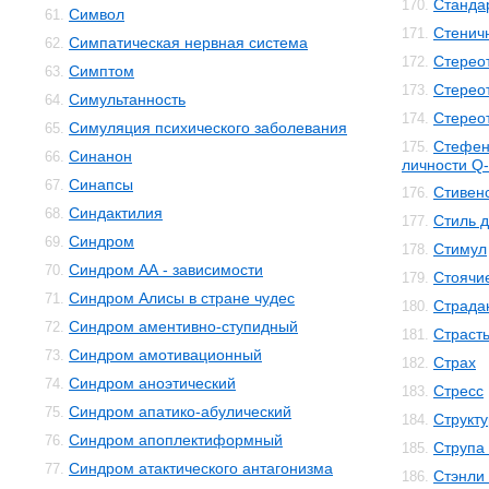
Станда
170.
Символ
61.
Стенич
171.
Симпатическая нервная система
62.
Стерео
172.
Симптом
63.
Стерео
173.
Симультанность
64.
Стерео
174.
Симуляция психического заболевания
65.
Стефен
175.
Синанон
66.
личности Q-
Синапсы
67.
Стивенс
176.
Синдактилия
68.
Стиль 
177.
Синдром
69.
Стимул
178.
Синдром АА - зависимости
70.
Стоячи
179.
Синдром Алисы в стране чудес
71.
Страда
180.
Синдром аментивно-ступидный
72.
Страст
181.
Синдром амотивационный
73.
Страх
182.
Синдром аноэтический
74.
Стресс
183.
Синдром апатико-абулический
75.
Структ
184.
Синдром апоплектиформный
76.
Струпа
185.
Синдром атактического антагонизма
77.
Стэнли
186.