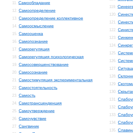
Самообладание
11.
Синерг
119.
Самоопределение
12.
Синест
120.
Самоопределение коллективное
13.
Синест
121.
Самоосмысление
14.
Синист
122.
Самооценка
15.
Синкин
123.
Самопознание
16.
Синкре
124.
Саморегуляция
17.
Систем
125.
Саморегуляция психологическая
18.
Систем
126.
Самосовершенствование
19.
Ситуац
127.
Самосознание
20.
Склонн
128.
Самостимуляция экспериментальная
21.
Скотом
129.
Самостоятельность
22.
Скрыта
130.
Самость
23.
Слабоу
131.
Самотрансценденция
24.
Слабоу
132.
Самоутверждение
25.
Слабоу
133.
Самочувствие
26.
Слабоу
134.
Сангвиник
27.
Славин
135.