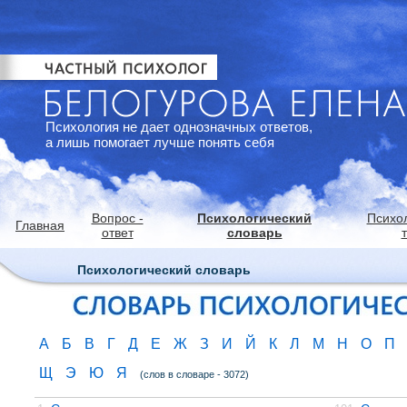
Психология не дает однозначных ответов,
а лишь помогает лучше понять себя
Вопрос -
Психологический
Психо
Главная
ответ
словарь
Психологический словарь
А
Б
В
Г
Д
Е
Ж
З
И
Й
К
Л
М
Н
О
П
Щ
Э
Ю
Я
(слов в словаре - 3072)