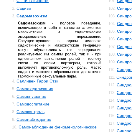
С - тип личности
Синдро
1.
101.
Садизм
Синдро
2.
102.
Садомазохизм
Синдро
3.
103.
Садомазохизм
- половое поведение,
Синдро
104.
включающее в себя в качестве элементов
Синдро
105.
мазохистские и садистические
эмоциональные переживания.
Синдро
106.
Сосуществующие в одном человеке
садистические и мазохистские тенденции
Синдро
107.
могут обусловливать как чередование
реализуемых им самим ролей, так и - при
Синдро
108.
однозначном выполнении ролей - тесноту
Синдро
109.
связи со своим партнером, который
выполняет противоположную роль. Часто
Синдро
110.
садист и мазохист образовывают достаточно
гармоничные сексуальные пары.
Синдро
111.
Салливен Гарри Стэк
4.
Синдро
112.
Самоактуализация
5.
Синдро
113.
Самовнушение
6.
Синдро
114.
Самовоспитание
7.
Синдро
115.
Самоконтроль
8.
Синдро
116.
Самонаблюдение
9.
Синдро
117.
Самонаблюдение феноменологическое
10.
Синдро
118.