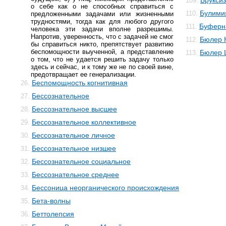
Брукси
109.
о себе как о не способных справиться с
Булими
110.
предложенными задачами или жизненными
трудностями, тогда как для любого другого
Буферн
111.
человека эти задачи вполне разрешимы.
Напротив, уверенность, что с задачей не смог
Бюлер 
112.
бы справиться никто, препятствует развитию
беспомощности выученной, а представление
Бюлер 
113.
о том, что не удается решить задачу только
здесь и сейчас, и к тому же не по своей вине,
предотвращает ее генерализации.
Беспомощность когнитивная
26.
Бессознательное
27.
Бессознательное высшее
28.
Бессознательное коллективное
29.
Бессознательное личное
30.
Бессознательное низшее
31.
Бессознательное социальное
32.
Бессознательное среднее
33.
Бессоница неорганического происхождения
34.
Бета-волны
35.
Беттолепсия
36.