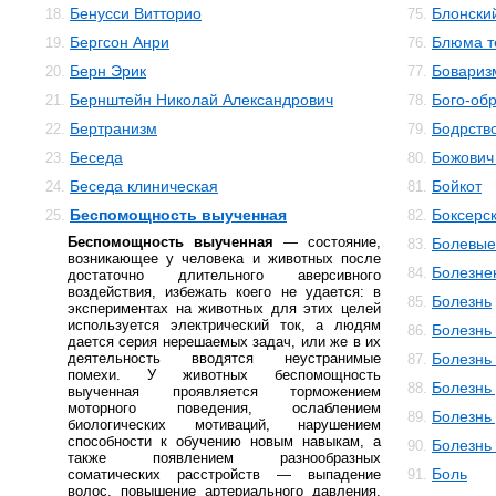
Бенусси Витторио
Блонски
18.
75.
Бергсон Анри
Блюма те
19.
76.
Берн Эрик
Бовариз
20.
77.
Бернштейн Николай Александрович
Бого-об
21.
78.
Бертранизм
Бодрств
22.
79.
Беседа
Божович
23.
80.
Беседа клиническая
Бойкот
24.
81.
Беспомощность выученная
Боксерс
25.
82.
Беспомощность выученная
— состояние,
Болевы
83.
возникающее у человека и животных после
Болезне
84.
достаточно длительного аверсивного
воздействия, избежать коего не удается: в
Болезнь
85.
экспериментах на животных для этих целей
используется электрический ток, а людям
Болезнь
86.
дается серия нерешаемых задач, или же в их
деятельность вводятся неустранимые
Болезнь
87.
помехи. У животных беспомощность
Болезнь
88.
выученная проявляется торможением
моторного поведения, ослаблением
Болезнь
89.
биологических мотиваций, нарушением
способности к обучению новым навыкам, а
Болезнь
90.
также появлением разнообразных
Боль
соматических расстройств — выпадение
91.
волос, повышение артериального давления,