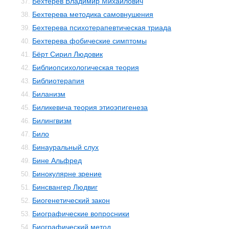
Бехтерев Владимир Михайлович
37.
Бехтерева методика самовнушения
38.
Бехтерева психотерапевтическая триада
39.
Бехтерева фобические симптомы
40.
Бёрт Сирил Людовик
41.
Библиопсихологическая теория
42.
Библиотерапия
43.
Биланизм
44.
Биликевича теория этиоэпигенеза
45.
Билингвизм
46.
Било
47.
Бинауральный слух
48.
Бине Альфред
49.
Бинокулярне зрение
50.
Бинсвангер Людвиг
51.
Биогенетический закон
52.
Биографические вопросники
53.
Биографический метод
54.