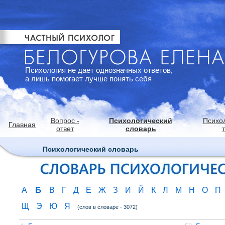
Психология не дает однозначных ответов,
а лишь помогает лучше понять себя
Вопрос -
Психологический
Психо
Главная
ответ
словарь
Психологический словарь
Б
А
В
Г
Д
Е
Ж
З
И
Й
К
Л
М
Н
О
П
Щ
Э
Ю
Я
(слов в словаре - 3072)