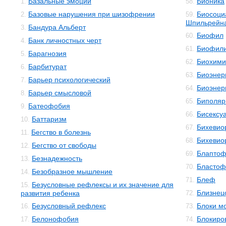
Базальные эмоции
Бионика
1.
58.
Базовые нарушения при шизофрении
Биосоци
2.
59.
Шпильрейн
Бандура Альберт
3.
Биофил
60.
Банк личностных черт
4.
Биофил
61.
Барагнозия
5.
Биохими
62.
Барбитурат
6.
Биоэнер
63.
Барьер психологический
7.
Биоэнер
64.
Барьер смысловой
8.
Биполяр
65.
Батеофобия
9.
Бисексу
66.
Баттаризм
10.
Бихевио
67.
Бегство в болезнь
11.
Бихевио
68.
Бегство от свободы
12.
Блаптоф
69.
Безнадежность
13.
Бластоф
70.
Безобразное мышление
14.
Блеф
71.
Безусловные рефлексы и их значение для
15.
Близнец
развития ребенка
72.
Безусловный рефлекс
Блоки м
16.
73.
Белонофобия
Блокиро
17.
74.