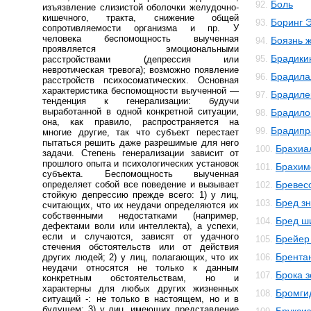
Боль
92.
изъязвление слизистой оболочки желудочно-
кишечного, тракта, снижение общей
Боринг 
93.
сопротивляемости организма и пр. У
человека беспомощность выученная
Боязнь 
94.
проявляется эмоциональными
Брадики
95.
расстройствами (депрессия или
невротическая тревога); возможно появление
Брадила
96.
расстройств психосоматических. Основная
характеристика беспомощности выученной —
Брадиле
97.
тенденция к генерализации: будучи
выработанной в одной конкретной ситуации,
Брадило
98.
она, как правило, распространяется на
Брадипр
99.
многие другие, так что субъект перестает
пытаться решить даже разрешимые для него
Брахиа
100.
задачи. Степень генерализации зависит от
прошлого опыта и психологических установок
Брахим
101.
субъекта. Беспомощность выученная
определяет собой все поведение и вызывает
Бревес
102.
стойкую депрессию прежде всего: 1) у лиц,
Бред з
103.
считающих, что их неудачи определяются их
собственными недостатками (например,
Бред ш
104.
дефектами воли или интеллекта), а успехи,
если и случаются, зависят от удачного
Брейер
105.
стечения обстоятельств или от действия
Брента
других людей; 2) у лиц, полагающих, что их
106.
неудачи относятся не только к данным
Брока 
107.
конкретным обстоятельствам, но и
характерны для любых других жизненных
Бромги
108.
ситуаций -: не только в настоящем, но и в
будущем; 3) у лиц, имеющих представление