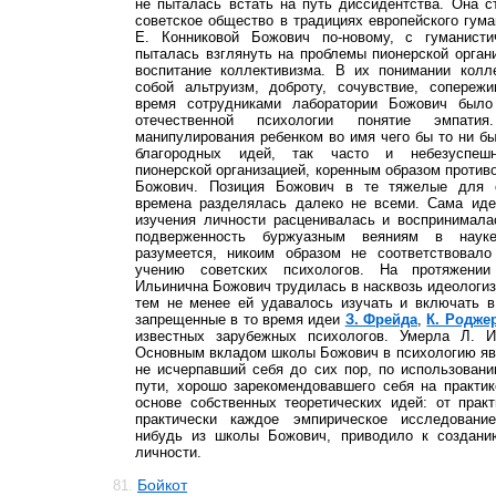
не пыталась встать на путь диссидентства. Она 
советское общество в традициях европейского гума
Е. Конниковой Божович по-новому, с гуманисти
пыталась взглянуть на проблемы пионерской органи
воспитание коллективизма. В их понимании колл
собой альтруизм, доброту, сочувствие, сопереж
время сотрудниками лаборатории Божович было
отечественной психологии понятие эмпа
манипулирования ребенком во имя чего бы то ни б
благородных идей, так часто и небезуспешн
пионерской организацией, коренным образом проти
Божович. Позиция Божович в те тяжелые для с
времена разделялась далеко не всеми. Сама иде
изучения личности расценивалась и воспринимала
подверженность буржуазным веяниям в наук
разумеется, никоим образом не соответствовало
учению советских психологов. На протяжени
Ильинична Божович трудилась в насквозь идеологиз
тем не менее ей удавалось изучать и включать в
запрещенные в то время идеи
З. Фрейда
,
К. Родже
известных зарубежных психологов. Умерла Л. И
Основным вкладом школы Божович в психологию явл
не исчерпавший себя до сих пор, по использован
пути, хорошо зарекомендовавшего себя на практик
основе собственных теоретических идей: от прак
практически каждое эмпирическое исследование
нибудь из школы Божович, приводило к создани
личности.
Бойкот
81.