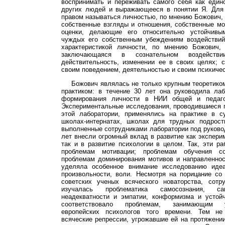
воспринимать и переживать самого себя как един
других людей и выражающееся в понятии Я. Для
правом называться личностью, по мнению Божович,
собственные взгляды и отношения, собственные м
оценки, делающие его относительно устойчив
чуждых его собственным убеждениям воздействи
характеристикой личности, по мнению Божович, 
заключающаяся в сознательном воздейст
действительность, изменении ее в своих целях; 
своим поведением, деятельностью и своим психичес
Божович являлась не только крупным теоретико
практиком: в течение 30 лет она руководила лаб
формирования личности в НИИ общей и педагог
Экспериментальные исследования, проводившиеся 
этой лаборатории, применялись на практике в с
школах-интернатах, школах для трудных подрост
выполненные сотрудниками лаборатории под руково
лет внесли огромный вклад в развитие как экспери
так и в развитие психологии в целом. Так, эти 
проблемам мотивации; проблемам обучения со
проблемам доминирования мотивов и направленнос
уделяла особенное внимание исследованию идеа
произвольности, воли. Несмотря на порицание со
советских ученых всяческого новаторства, сотр
изучалась проблематика самосознания, са
неадекватности и эмпатии, конформизма и устойч
соответствовало проблемам, занимающим 
европейских психологов того времени. Тем н
всяческие репрессии, угрожавшие ей на протяжени