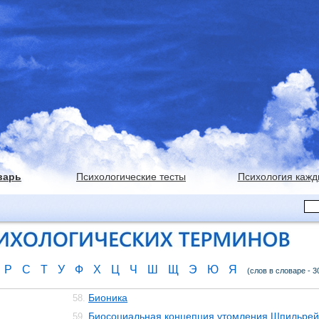
варь
Психологические тесты
Психология кажд
Р
С
Т
У
Ф
Х
Ц
Ч
Ш
Щ
Э
Ю
Я
(слов в словаре - 3
Бионика
58.
Биосоциальная концепция утомления Шпильре
59.