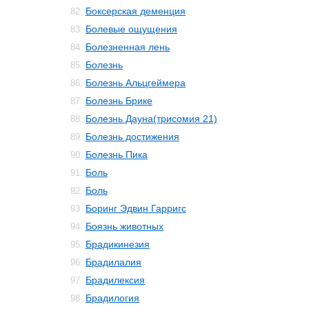
Боксерская деменция
82.
Болевые ощущения
83.
Болезненная лень
84.
Болезнь
85.
Болезнь Альцгеймера
86.
Болезнь Брике
87.
Болезнь Дауна(трисомия 21)
88.
Болезнь достижения
89.
Болезнь Пика
90.
Боль
91.
Боль
92.
Боринг Эдвин Гарригс
93.
Боязнь животных
94.
Брадикинезия
95.
Брадилалия
96.
Брадилексия
97.
Брадилогия
98.