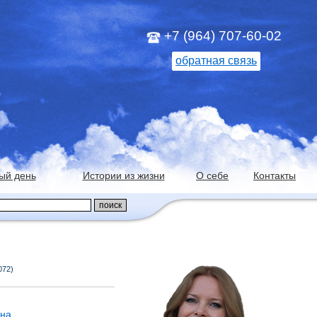
+7 (964) 707-60-02
обратная связь
ый день
Истории из жизни
О себе
Контакты
072)
йна