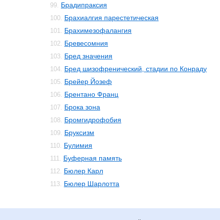
Брадипраксия
99.
Брахиалгия парестетическая
100.
Брахимезофалангия
101.
Бревесомния
102.
Бред значения
103.
Бред шизофренический, стадии по Конраду
104.
Брейер Йозеф
105.
Брентано Франц
106.
Брока зона
107.
Бромгидрофобия
108.
Бруксизм
109.
Булимия
110.
Буферная память
111.
Бюлер Карл
112.
Бюлер Шарлотта
113.