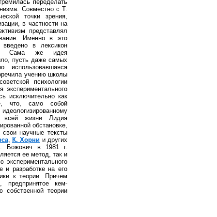
стремилась переделать
низма. Совместно с Т.
ческой точки зрения,
зации, в частности на
ективизм представлял
ивание. Именно в это
 введено в лексикон
тия. Сама же идея
ыло, пусть даже самых
о использовавшаяся
воречила учению школы
оветской психологии
я экспериментального
сь исключительно как
е, что, само собой
 идеологизированному
и всей жизни Лидия
ированной обстановке,
 свои научные тексты
рса
,
К. Хорни
и других
. Божович в 1981 г.
яется ее метод, так и
ию экспериментального
е и разработке на его
тики к теории. Причем
, предпринятое кем-
ю собственной теории