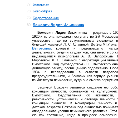
Боваризм
77.
Бого-образ
78.
Бодрствование
79.
Божович Лидия Ильинична
80.
Божович Лидия Ильинична
— родилась в 1908
1920-х гг. она приехала поступать во 2-й Московск
университет, где на вступительных экзаменах 
будущей коллегой Л. С. Славиной. Во 2-м МГУ она
Выготским
, который и предопределил напра
деятельности. Будучи студенткой, она вместе со 
выдающимися психологами А. В. Запорожцем, Р
Морозовой, Л. С. Славиной с непреходящим увлеч
Выготского. Под руководством Л.С. Выготского он
дипломную работу, посвященную подражанию. Посл
1934 г. исследования в области педологи
предосудительными, и Божович как верную учениц
из Института психологии, куда она смогла вернуться 
Заслугой Божович является создание ею собс
концепции личности, основанной на культурно-ис
Выготского. Представления об активности, п
реактивности, устойчивости и свободе личности 
концепции личности. В монографии Личность 
детском возрасте Божович под личностью понимает
определенного уровня психического развития. Этот
ею как состояние, когда в процессе самопозна