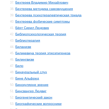
Бехтерев Владимир Михайлович
37.
Бехтерева методика самовнушения
38.
Бехтерева психотерапевтическая триада
39.
Бехтерева фобические симптомы
40.
Бёрт Сирил Людовик
41.
Библиопсихологическая теория
42.
Библиотерапия
43.
Биланизм
44.
Биликевича теория этиоэпигенеза
45.
Билингвизм
46.
Било
47.
Бинауральный слух
48.
Бине Альфред
49.
Бинокулярне зрение
50.
Бинсвангер Людвиг
51.
Биогенетический закон
52.
Биографические вопросники
53.