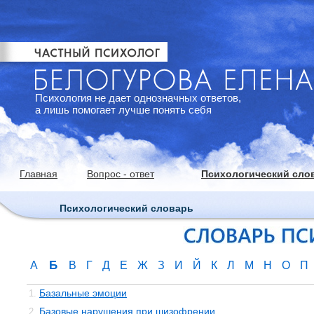
Психология не дает однозначных ответов,
а лишь помогает лучше понять себя
Главная
Вопрос - ответ
Психологический сло
Психологический словарь
Б
А
В
Г
Д
Е
Ж
З
И
Й
К
Л
М
Н
О
П
Базальные эмоции
1.
Базовые нарушения при шизофрении
2.