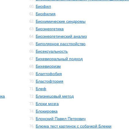
Биофил
60.
Биофилия
61.
Биохимические синдромы
62.
Биоэнергетика
63.
Биоэнергетический анализ
64.
Биполярное расстройство
65.
Бисексуальность
66.
Бихевиоральный подход
67.
Бихевиоризм
68.
Блаптофобия
69.
Бластофтория
70.
Блеф
71.
нка
Близнецовый метод
72.
Блоки мозга
73.
Блокировка
74.
Блонский Павел Петрович
75.
Блюма тест картинок с собачкой Блекки
76.