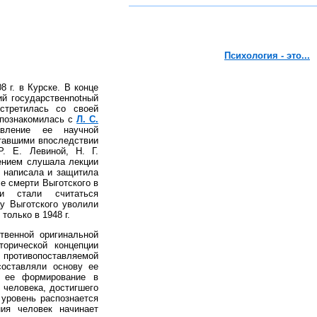
Психология - это...
 г. в Курске. В конце
ий государственnotный
встретилась со своей
 познакомилась с
Л. С.
вление ее научной
ставшими впоследствии
. Е. Левиной, Н. Г.
ением слушала лекции
а написала и защитила
е смерти Выготского в
и стали считаться
у Выготского уволили
только в 1948 г.
твенной оригинальной
торической концепции
ротивопоставляемой
составляли основу ее
и ее формирование в
 человека, достигшего
 уровень распознается
ния человек начинает