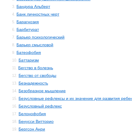
Бандура Альберт
3.
Банк личностных черт
4.
Барагнозия
5.
Барбитурат
6.
Барьер психологический
7.
Барьер смысловой
8.
Батеофобия
9.
Баттаризм
10.
Бегство в болезнь
11.
Бегство от свободы
12.
Безнадежность
13.
Безобразное мышление
14.
Безусловные рефлексы и их значение для развития ребе
15.
Безусловный рефлекс
16.
Белонофобия
17.
Бенусси Витторио
18.
Бергсон Анри
19.