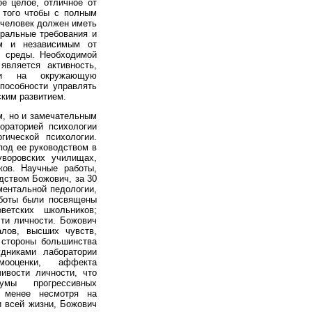
ое целое, отличное от
 того чтобы с полным
 человек должен иметь
оральные требования и
ым и независимым от
й среды. Необходимой
является активность,
вии на окружающую
способности управлять
ким развитием.
м, но и замечательным
ораторией психологии
ической психологии.
под ее руководством в
уворовских училищах,
ков. Научные работы,
дством Божович, за 30
ментальной педологии,
работы были посвящены
ветских школьников;
ти личности. Божович
лов, высших чувств,
 стороны большинства
удниками лаборатории
мооценки, аффекта
ивости личности, что
умы прогрессивных
е менее несмотря на
и всей жизни, Божович