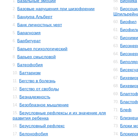
Базальные эмоции
Бионика
1.
58.
Базовые нарушения при шизофрении
Биосоци
2.
59.
Шпильрейн
Бандура Альберт
3.
Биофил
60.
Банк личностных черт
4.
Биофил
61.
Барагнозия
5.
Биохими
62.
Барбитурат
6.
Биоэнер
63.
Барьер психологический
7.
Биоэнер
64.
Барьер смысловой
8.
Биполяр
65.
Батеофобия
9.
Бисексу
66.
Баттаризм
10.
Бихевио
67.
Бегство в болезнь
11.
Бихевио
68.
Бегство от свободы
12.
Блаптоф
69.
Безнадежность
13.
Бластоф
70.
Безобразное мышление
14.
Блеф
71.
Безусловные рефлексы и их значение для
15.
Близнец
развития ребенка
72.
Безусловный рефлекс
Блоки м
16.
73.
Белонофобия
Блокиро
17.
74.