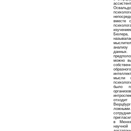
ассист
Освальдо
психоло
непосре
вместе 
психолог
изучение
Бюлера
называла
мыслител
анализу
данных
предполо
можно вы
собствен
образ
интеллек
мысли 
психолог
было п
организ
интроспе
отходит 
Вюрцбур
ложными
сотрудн
пригласи
в Мюнхе
научно
достато