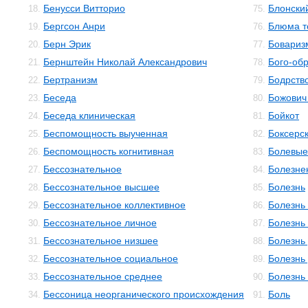
Бенусси Витторио
Блонски
18.
75.
Бергсон Анри
Блюма те
19.
76.
Берн Эрик
Бовариз
20.
77.
Бернштейн Николай Александрович
Бого-об
21.
78.
Бертранизм
Бодрств
22.
79.
Беседа
Божович
23.
80.
Беседа клиническая
Бойкот
24.
81.
Беспомощность выученная
Боксерс
25.
82.
Беспомощность когнитивная
Болевы
26.
83.
Бессознательное
Болезне
27.
84.
Бессознательное высшее
Болезнь
28.
85.
Бессознательное коллективное
Болезнь
29.
86.
Бессознательное личное
Болезнь
30.
87.
Бессознательное низшее
Болезнь
31.
88.
Бессознательное социальное
Болезнь
32.
89.
Бессознательное среднее
Болезнь
33.
90.
Бессоница неорганического происхождения
Боль
34.
91.