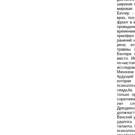
широкие 
мировая 
Бюлер -
врач, по
фронт в к
проведе
временем
приобрел
ранений 
речи, к
травмы. 
Бюлера 
место. И
по-наст
исследо
Мюнхен
будущей
которая
психолог
свадьба.
только п
соратник
лет сп
Дрезденс
должность
Венский 
удалось
таланты.
психоло