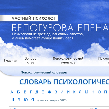
Психология не дает однозначных ответов,
а лишь помогает лучше понять себя
Вопрос -
Психологический
Психо
Главная
ответ
словарь
Психологический словарь
Б
А
В
Г
Д
Е
Ж
З
И
Й
К
Л
М
Н
О
П
Щ
Э
Ю
Я
(слов в словаре - 3072)