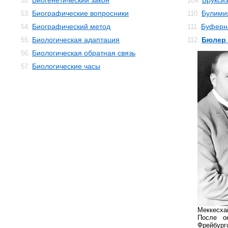
Биогенетический закон
Брукси
52.
109.
Биографические вопросники
Булими
53.
110.
Биографический метод
Буферн
54.
111.
Биологическая адаптация
Бюлер
55.
112.
Биологическая обратная связь
56.
Биологические часы
57.
Меккесха
После о
Фрейбург