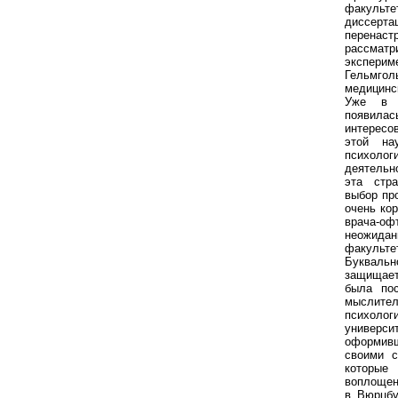
факульт
диссер
перенаст
рассм
экспери
Гельмго
медицинс
Уже в 
появила
интересо
этой на
психоло
деятельн
эта стр
выбор пр
очень ко
врача-оф
неожида
факульте
Буквальн
защищает
была пос
мыслите
психол
универс
оформив
своими с
которы
воплощен
в Вюрцбу