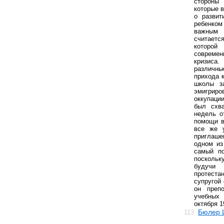
сторон
которые 
о развит
ребенком
важным
считает
которо
современ
кризиса
различны
прихода 
школы з
эмигриро
оккупаци
был схва
недель о
помощи в
все же у
приглаше
одном из
самый по
поскольк
будуч
протеста
супругой
он преп
учебных 
октября 1
Бюлер 
113.