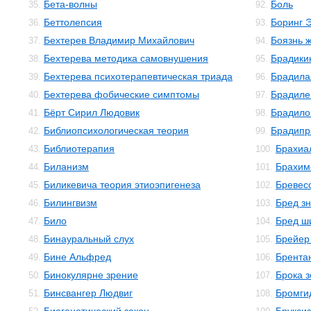
Бета-волны
Боль
35.
92.
Беттолепсия
Боринг 
36.
93.
Бехтерев Владимир Михайлович
Боязнь 
37.
94.
Бехтерева методика самовнушения
Брадики
38.
95.
Бехтерева психотерапевтическая триада
Брадила
39.
96.
Бехтерева фобические симптомы
Брадиле
40.
97.
Бёрт Сирил Людовик
Брадило
41.
98.
Библиопсихологическая теория
Брадипр
42.
99.
Библиотерапия
Брахиа
43.
100.
Биланизм
Брахим
44.
101.
Биликевича теория этиоэпигенеза
Бревес
45.
102.
Билингвизм
Бред з
46.
103.
Било
Бред ш
47.
104.
Бинауральный слух
Брейер
48.
105.
Бине Альфред
Брента
49.
106.
Бинокулярне зрение
Брока 
50.
107.
Бинсвангер Людвиг
Бромги
51.
108.