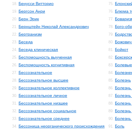
Бенусси Витторио
Блонски
18.
75.
Бергсон Анри
Блюма те
19.
76.
Берн Эрик
Бовариз
20.
77.
Бернштейн Николай Александрович
Бого-об
21.
78.
Бертранизм
Бодрств
22.
79.
Беседа
Божович
23.
80.
Беседа клиническая
Бойкот
24.
81.
Беспомощность выученная
Боксерс
25.
82.
Беспомощность когнитивная
Болевы
26.
83.
Бессознательное
Болезне
27.
84.
Бессознательное высшее
Болезнь
28.
85.
Бессознательное коллективное
Болезнь
29.
86.
Бессознательное личное
Болезнь
30.
87.
Бессознательное низшее
Болезнь
31.
88.
Бессознательное социальное
Болезнь
32.
89.
Бессознательное среднее
Болезнь
33.
90.
Бессоница неорганического происхождения
Боль
34.
91.