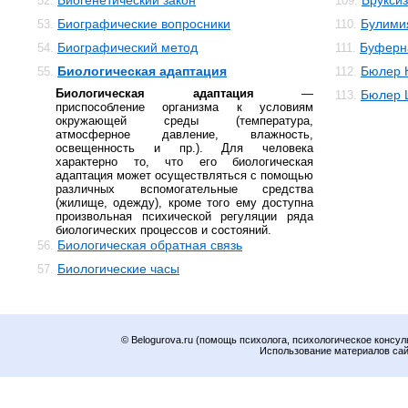
Биогенетический закон
Брукси
52.
109.
Биографические вопросники
Булими
53.
110.
Биографический метод
Буферн
54.
111.
Биологическая адаптация
Бюлер 
55.
112.
Биологическая адаптация
—
Бюлер 
113.
приспособление организма к условиям
окружающей среды (температура,
атмосферное давление, влажность,
освещенность и пр.). Для человека
характерно то, что его биологическая
адаптация может осуществляться с помощью
различных вспомогательные средства
(жилище, одежду), кроме того ему доступна
произвольная психической регуляции ряда
биологических процессов и состояний.
Биологическая обратная связь
56.
Биологические часы
57.
© Belogurova.ru (помощь психолога, психологическое консул
Использование материалов сайт