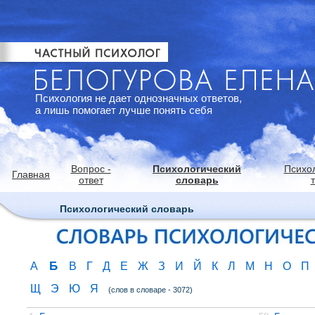
Психология не дает однозначных ответов,
а лишь помогает лучше понять себя
Вопрос -
Психологический
Психо
Главная
ответ
словарь
Психологический словарь
Б
А
В
Г
Д
Е
Ж
З
И
Й
К
Л
М
Н
О
П
Щ
Э
Ю
Я
(слов в словаре - 3072)