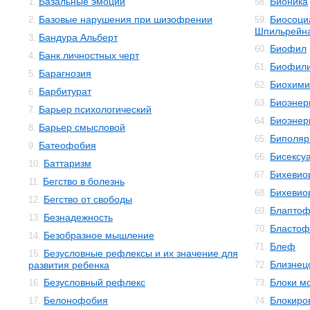
Базальные эмоции
Бионика
1.
58.
Базовые нарушения при шизофрении
Биосоци
2.
59.
Шпильрейн
Бандура Альберт
3.
Биофил
60.
Банк личностных черт
4.
Биофил
61.
Барагнозия
5.
Биохими
62.
Барбитурат
6.
Биоэнер
63.
Барьер психологический
7.
Биоэнер
64.
Барьер смысловой
8.
Биполяр
65.
Батеофобия
9.
Бисексу
66.
Баттаризм
10.
Бихевио
67.
Бегство в болезнь
11.
Бихевио
68.
Бегство от свободы
12.
Блаптоф
69.
Безнадежность
13.
Бластоф
70.
Безобразное мышление
14.
Блеф
71.
Безусловные рефлексы и их значение для
15.
Близнец
развития ребенка
72.
Безусловный рефлекс
Блоки м
16.
73.
Белонофобия
Блокиро
17.
74.