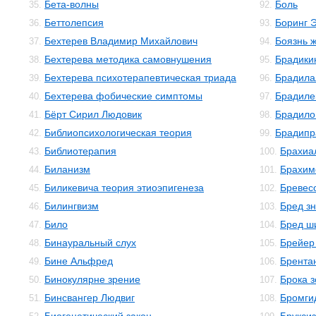
Бета-волны
Боль
35.
92.
Беттолепсия
Боринг 
36.
93.
Бехтерев Владимир Михайлович
Боязнь 
37.
94.
Бехтерева методика самовнушения
Брадики
38.
95.
Бехтерева психотерапевтическая триада
Брадила
39.
96.
Бехтерева фобические симптомы
Брадиле
40.
97.
Бёрт Сирил Людовик
Брадило
41.
98.
Библиопсихологическая теория
Брадипр
42.
99.
Библиотерапия
Брахиа
43.
100.
Биланизм
Брахим
44.
101.
Биликевича теория этиоэпигенеза
Бревес
45.
102.
Билингвизм
Бред з
46.
103.
Било
Бред ш
47.
104.
Бинауральный слух
Брейер
48.
105.
Бине Альфред
Брента
49.
106.
Бинокулярне зрение
Брока 
50.
107.
Бинсвангер Людвиг
Бромги
51.
108.