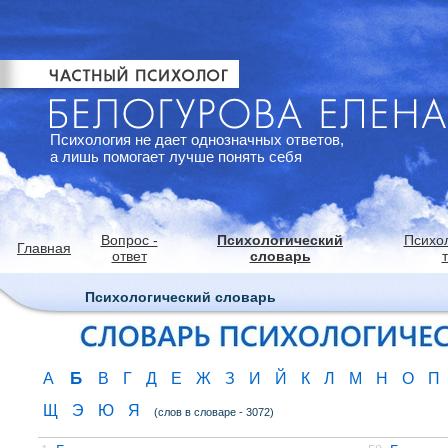
Психология не дает однозначных ответов,
а лишь помогает лучше понять себя
Вопрос -
Психологический
Психо
Главная
ответ
словарь
Психологический словарь
Б
А
В
Г
Д
Е
Ж
З
И
Й
К
Л
М
Н
О
П
Щ
Э
Ю
Я
(слов в словаре - 3072)