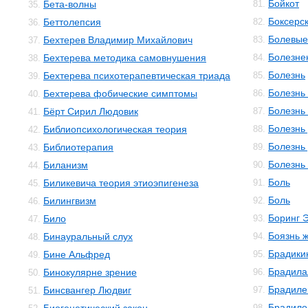
Бойкот
Бета-волны
81.
35.
Боксерс
Беттолепсия
82.
36.
Болевы
Бехтерев Владимир Михайлович
83.
37.
Болезне
Бехтерева методика самовнушения
84.
38.
Болезнь
Бехтерева психотерапевтическая триада
85.
39.
Болезнь
Бехтерева фобические симптомы
86.
40.
Болезнь
Бёрт Сирил Людовик
87.
41.
Болезнь
Библиопсихологическая теория
88.
42.
Болезнь
Библиотерапия
89.
43.
Болезнь
Биланизм
90.
44.
Боль
Биликевича теория этиоэпигенеза
91.
45.
Боль
Билингвизм
92.
46.
Боринг 
Било
93.
47.
Боязнь 
Бинауральный слух
94.
48.
Брадики
Бине Альфред
95.
49.
Брадила
Бинокулярне зрение
96.
50.
Брадиле
Бинсвангер Людвиг
97.
51.
Брадило
98.