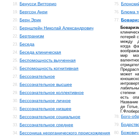
Бенусси Витторио
Блонски
18.
75.
Бергсон Анри
Блюма те
19.
76.
Берн Эрик
Бовари
20.
77.
Бовариз
Бернштейн Николай Александрович
21.
клиничес
Бертранизм
22.
потерей 
между д
Беседа
23.
когда фа
воображ
Беседа клиническая
24.
мир мо
Беспомощность выученная
валентн
25.
отрица
Беспомощность когнитивная
26.
Предрасп
может на
Бессознательное
27.
юношес
интров
Бессознательное высшее
28.
лабильн
Бессознательное коллективное
29.
степени 
есть опа
Бессознательное личное
30.
Название
де Готье
Бессознательное низшее
31.
Г.Флобера
Бого-об
Бессознательное социальное
78.
32.
Бодрств
Бессознательное среднее
79.
33.
Божович
Бессоница неорганического происхождения
80.
34.