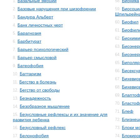
Базальные эмоции
Бионика
1.
58.
Базовые нарушения при шизофрении
Биосоци
2.
59.
Шпильрейн
Бандура Альберт
3.
Биофил
60.
Банк личностных черт
4.
Биофил
61.
Барагнозия
5.
Биохими
62.
Барбитурат
6.
Биоэнер
63.
Барьер психологический
7.
Биоэнер
64.
Барьер смысловой
8.
Биполяр
65.
Батеофобия
9.
Бисексу
66.
Баттаризм
10.
Бихевио
67.
Бегство в болезнь
11.
Бихевио
68.
Бегство от свободы
12.
Блаптоф
69.
Безнадежность
13.
Бластоф
70.
Безобразное мышление
14.
Блеф
71.
Безусловные рефлексы и их значение для
15.
Близнец
развития ребенка
72.
Безусловный рефлекс
Блоки м
16.
73.
Белонофобия
Блокиро
17.
74.