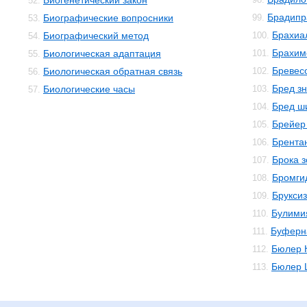
Биогенетический закон
52.
Брадипр
Биографические вопросники
99.
53.
Брахиа
Биографический метод
100.
54.
Брахим
Биологическая адаптация
101.
55.
Бревес
Биологическая обратная связь
102.
56.
Бред з
Биологические часы
103.
57.
Бред ш
104.
Брейер
105.
Брента
106.
Брока 
107.
Бромги
108.
Брукси
109.
Булими
110.
Буферн
111.
Бюлер 
112.
Бюлер 
113.